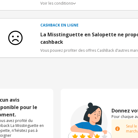
Voir les conditions
Conditions d'obtention du bonus
3€ de bienvenue crédités immédiatement + 1€ supplémen
Bons Plans.
CASHBACK EN LIGNE
Offre réservée à une toute première inscription chez e
La Misstinguette en Salopette ne prop
cashback
Vous pouvez profiter des offres CashBack d’autres ma
cun avis
sponible pour le
Donnez vot
ment.
Pour chaque avi
vous avez profité du
hback La Misstinguette en
Seul le
opette, n'hésitez pas à
marcha
oigner