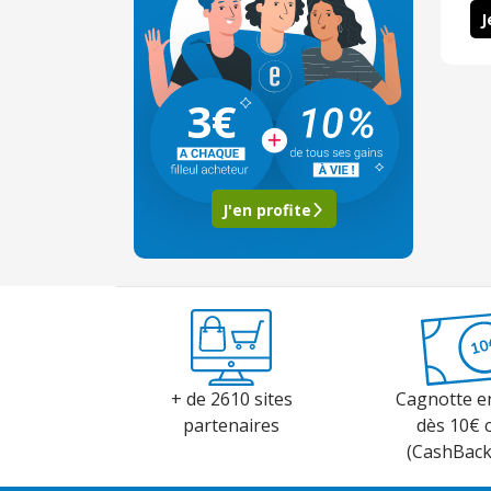
J
3€
J'en profite
+ de 2610 sites
Cagnotte e
partenaires
dès 10€ 
(CashBac