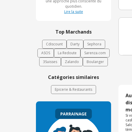
une approche plus consciente du
quotidien.
Lire la suite
Top Marchands
Cdiscount
Darty
Sephora
ASOS
La Redoute
Sarenza.com
3Suisses
Zalando
Boulanger
Catégories similaires
Epicerie & Restaurants
Au
di
mo
Si 
cas
Sal
tém