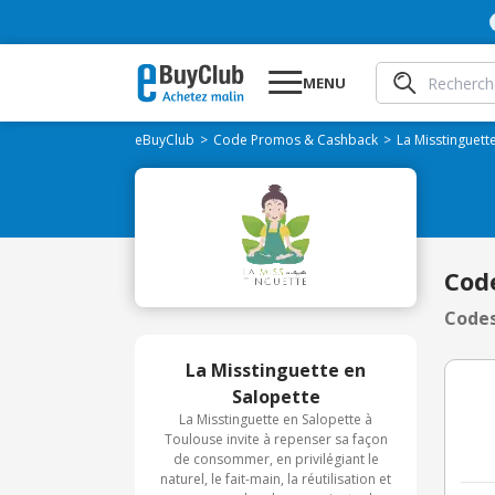
MENU
eBuyClub
Code Promos & Cashback
La Misstinguett
Cod
Codes
La Misstinguette en
Salopette
La Misstinguette en Salopette à
Toulouse invite à repenser sa façon
de consommer, en privilégiant le
naturel, le fait-main, la réutilisation et