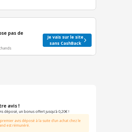
taire crédité après le téléchargement de l'alerte
BuyClub.
ose pas de
Je vais sur le site
sans CashBack
rchands
re avis !
s déposé, un bonus offert jusqu’à 0,20€ !
 premier avis déposé à la suite d’un achat chez le
nd est rémunéré.