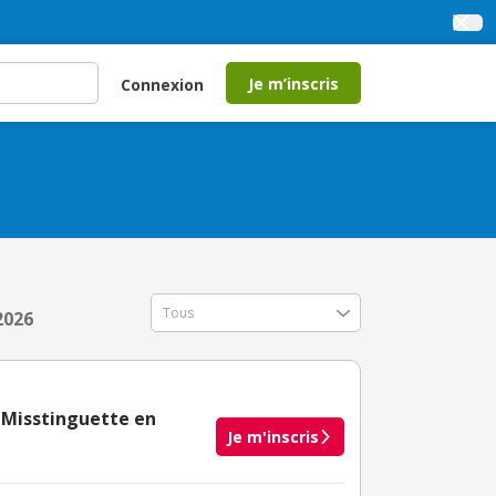
Je m’inscris
Connexion
2026
a Misstinguette en
Je m'inscris