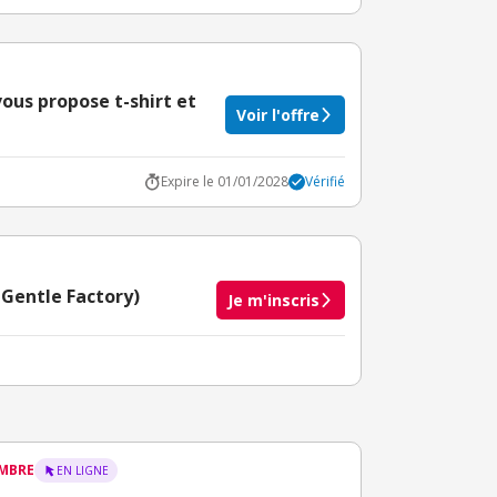
ous propose t-shirt et
Voir l'offre
Expire le 01/01/2028
Vérifié
 Gentle Factory)
Je m'inscris
taire crédité après le téléchargement de l'alerte
BuyClub.
EMBRE
EN LIGNE