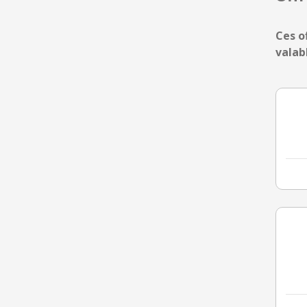
Ces o
valab