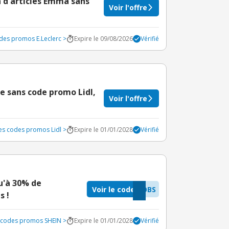
n d'articles Emma sans
Voir l'offre
odes promos E.Leclerc >
Expire le 09/08/2026
Vérifié
e sans code promo Lidl,
Voir l'offre
les codes promos Lidl >
Expire le 01/01/2028
Vérifié
u'à 30% de
Voir le code
OBS
s !
s codes promos SHEIN >
Expire le 01/01/2028
Vérifié