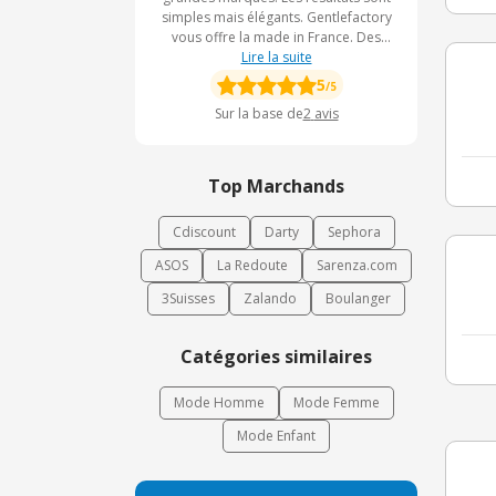
simples mais élégants. Gentlefactory
vous offre la made in France. Des
vêtements pour hommes et femmes
Lire la suite
sont disponibles sur son site.
5
/5
Sur la base de
2
avis
Top Marchands
Cdiscount
Darty
Sephora
ASOS
La Redoute
Sarenza.com
3Suisses
Zalando
Boulanger
Catégories similaires
Mode Homme
Mode Femme
Mode Enfant