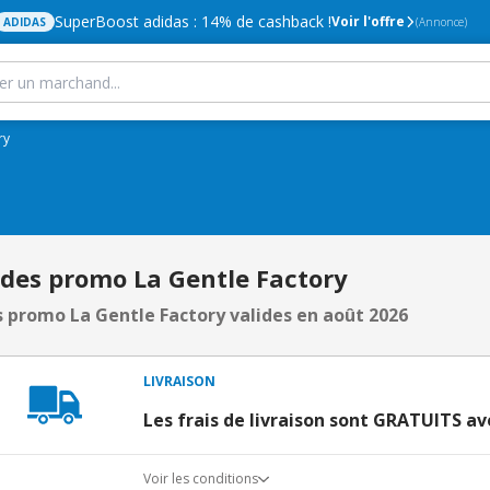
SuperBoost adidas : 14% de cashback !
Voir l'offre
ADIDAS
(Annonce)
ry
odes promo La Gentle Factory
 promo La Gentle Factory valides en août 2026
LIVRAISON
Les frais de livraison sont GRATUITS av
Voir les conditions