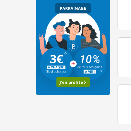
3€
J'en profite