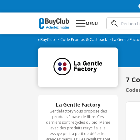
MENU
eBuyClub
Code Promos & Cashback
La Gentle Facto
7 C
Codes
La Gentle Factory
Gentlefactory vous propose des
produits à base de fibre. Ces
derniers sont recyclés ou bio. Même
avec des produits recyclés, elle
essaye petit à petit de défier les
grandes marques. Les résultats sont