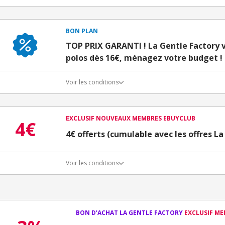
BON PLAN
TOP PRIX GARANTI ! La Gentle Factory v
polos dès 16€, ménagez votre budget !
Voir les conditions
EXCLUSIF NOUVEAUX MEMBRES EBUYCLUB
4€
4€ offerts (cumulable avec les offres La
Voir les conditions
Conditions d'obtention du bonus
3€ de bienvenue crédités immédiatement + 1€ supplémen
Bons Plans.
Offre réservée à une toute première inscription chez e
BON D’ACHAT LA GENTLE FACTORY
EXCLUSIF M