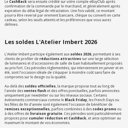
Le
CashBack
sera ensuite crédité sur votre compte eBuyClub après
confirmation de la commande par le marchand, et généralement après
expiration du délai légal de rétractation. Une fois validé, ce montant
pourra être reversé par virement bancaire, chèque ou converti en carte
cadeau, selon les seuils atteints et les préférences que vous aurez
définies.
Les soldes L'Atelier Imbert 2026
L'Atelier Imbert participe également aux
soldes 2026
, permettant à ses
clients de profiter de
réductions attractives
sur une large sélection
de luminaires et d'accessoires de salle de bain habituellement proposés
au prix fort. Ces périodes réglementées, qui interviennent en janvier et en
été, sont l'occasion idéale de s'équiper à moindre coût sans faire de
compromis sur le design ou la qualité.
Au-delà des
soldes officielles
, la marque propose tout au long de
l'année des
ventes flash
et des offres ponctuelles, parfois annoncées
uniquement par newsletter ou sur les réseaux sociaux. Certains
événements commerciaux comme le
Black Friday
, les French Days ou
les fêtes de fin d'année sont également l'occasion de bénéficier de
remises exceptionnelles
, parfois combinées à des
codes promo
ou
à des offres de
livraison gratuite
. Ces périodes sont particulièrement
propices pour
cumuler réduction et CashBack
, et ainsi optimiser au
maximum le montant de vos économies.