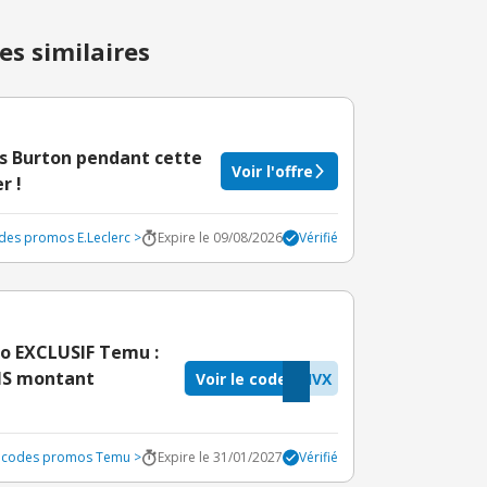
es similaires
es Burton pendant cette
Voir l'offre
r !
odes promos E.Leclerc >
Expire le 09/08/2026
Vérifié
o EXCLUSIF Temu :
ANS montant
Voir le code
IVX
s codes promos Temu >
Expire le 31/01/2027
Vérifié