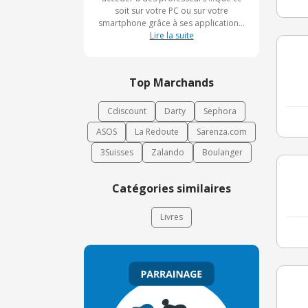
soit sur votre PC ou sur votre
smartphone grâce à ses applications.
En choisissant Kartable, vous
Lire la suite
choisissiez le meilleur pour vos
enfants.
Top Marchands
Cdiscount
Darty
Sephora
ASOS
La Redoute
Sarenza.com
3Suisses
Zalando
Boulanger
Catégories similaires
Livres