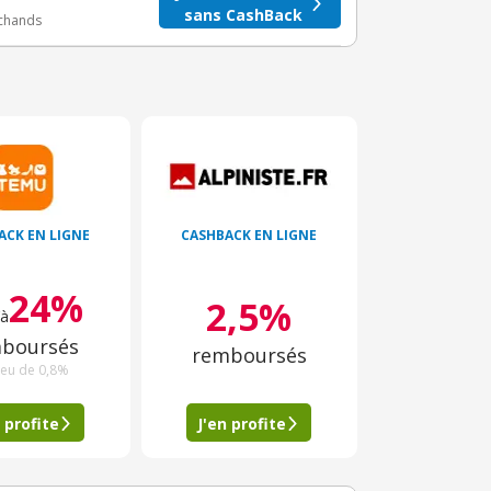
sans CashBack
rchands
ACK EN LIGNE
CASHBACK EN LIGNE
24%
2,5%
’à
boursés
remboursés
ieu de 0,8%
 profite
J'en profite