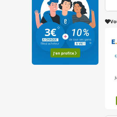
Vo
3€
J'en profite
C
J