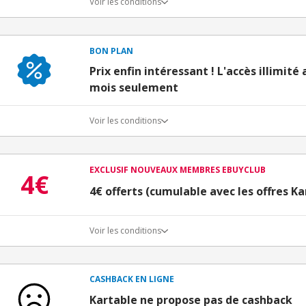
Voir les conditions
BON PLAN
Prix enfin intéressant ! L'accès illimité
mois seulement
Voir les conditions
EXCLUSIF NOUVEAUX MEMBRES EBUYCLUB
4€
4€ offerts (cumulable avec les offres Ka
Voir les conditions
Conditions d'obtention du bonus
3€ de bienvenue crédités immédiatement + 1€ supplémen
Bons Plans.
CASHBACK EN LIGNE
Offre réservée à une toute première inscription chez e
Kartable ne propose pas de cashback