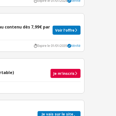
Expire le 01/01/2028
Vérifié
 au contenu dès 7,99€ par
Voir l'offre
Expire le 01/01/2035
Vérifié
rtable)
Je m'inscris
taire crédité après le téléchargement de l'alerte
BuyClub.
Je vais sur le site