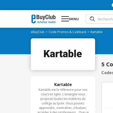
MENU
eBuyClub
Code Promos & Cashback
Kartable
5 C
Codes
Kartable
Kartable est la référence pour vos
cours en ligne. L'enseigne vous
propose toutes les matières du
collège au lycée. Vous pouvez
apprendre, s'entraîner, s'évaluer,
accéder à des professeurs ...Que ce