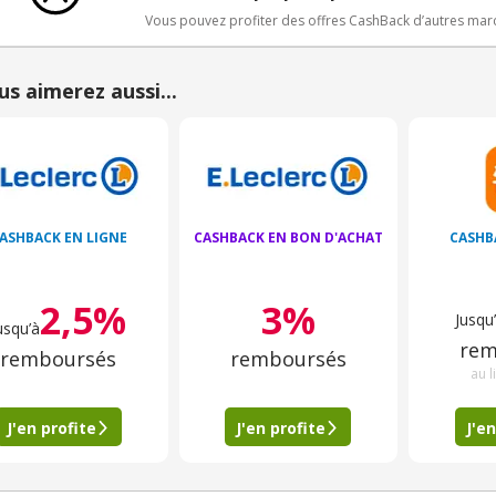
Vous pouvez profiter des offres CashBack d’autres ma
us aimerez aussi...
ASHBACK EN LIGNE
CASHBACK EN BON D'ACHAT
CASHB
2,5%
3%
Jusqu
usqu’à
rem
remboursés
remboursés
au l
J'en profite
J'en profite
J'en