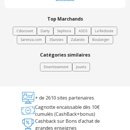
de prolonger la durée de vie de ses équipements. Grâce à cette
offre variée, la marque répond aux besoins des particuliers
comme des professionnels recherchant des solutions récréatives
Top Marchands
fiables et innovantes.
Cdiscount
Darty
Sephora
ASOS
La Redoute
Sarenza.com
3Suisses
Zalando
Boulanger
Catégories similaires
Divertissement
Jouets
+ de 2610 sites partenaires
Cagnotte encaissable dès 10€
cumulés (CashBack+bonus)
Cashback sur Bons d’achat de
grandes enseignes