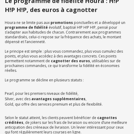
Le programme de fidélité Houra : H!P
H!P H!P, des euros à cagnotter
Houra ne se limite pas aux
promotions
ponctuelles et a développé un
programme de fidélité
évolutif, baptisé H!P H!P H!P, pensé pour
s’adapter aux habitudes de chacun. Contrairement aux programmes
standardisés, celui-ci repose sur la fréquence des achats, le montant
dépensé et l’ancienneté.
Le principe est simple : plus vous commandez, plus vous cumulez des
points, et plus vous accédez à des avantages concrets. Ces points
permettent notamment de
cagnotter des euros
, utilisables sur de
prochaines commandes, ce qui transforme la fidélité en économies
réelles.
Le programme se décline en plusieurs statuts :
Pearl, pour les premiers niveaux de fidélité,
Silver, avec des
avantages supplémentaires
,
Gold, qui offre des services premium et plus de flexibilité.
Selon le statut atteint, les clients peuvent bénéficier de
cagnottes
créditées
, de jokers sur les frais de livraison ou encore d’une meilleure
anticipation des créneaux de livraison. Un levier intéressant pour ceux
qui font régulièrement leurs courses en ligne.