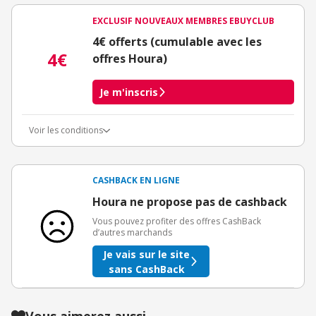
EXCLUSIF NOUVEAUX MEMBRES EBUYCLUB
4€ offerts (cumulable avec les
4€
offres Houra)
Je m'inscris
Voir les conditions
Conditions d'obtention du bonus
3€ de bienvenue crédités immédiatement + 1€ supplémentaire
crédité après le téléchargement de l'alerte Bons Plans.
CASHBACK EN LIGNE
Offre réservée à une toute première inscription chez eBuyClub.
Houra ne propose pas de cashback
Vous pouvez profiter des offres CashBack
d’autres marchands
Je vais sur le site
sans CashBack