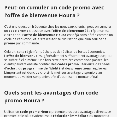
Peut-on cumuler un code promo avec
l’offre de bienvenue Houra ?
C’est une question fréquente chez les nouveaux clients : peut-on cumuler
un
code promo
classique avec l’
offre de bienvenue
? La réponse est
claire : non. L’
offre de bienvenue Houra
est déjà considérée comme un
code de réduction, et le site n’autorise l’utilisation que d’un seul
code
promo
par commande.
Cela dit, cette règle n’empêche pas de réaliser de fortes économies.
L’
offre de bienvenue
est généralement suffisamment avantageuse pour
se suffire à elle-même. Une fois cette première commande passée, les
clients peuvent ensuite profiter des
codes promo
ultérieurs, des
bons
d’achat
, du
programme de fidélité
et des
promotions
régulières.
L’important est donc de choisir le meilleur avantage disponible au
moment de valider son panier, afin d’optimiser le montant final.
Quels sont les avantages d’un code
promo Houra ?
Utiliser un
code promo Houra
présente plusieurs avantages directs. Le
premier, et le plus évident, est la
réduction immédiate
du montant à