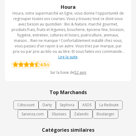
Houra
Houra, votre supermarché en ligne, vous donne l'opportunité de
regrouper toutes vos courses. Vous y trouvez tout ce dont vous
avez besoin au quotidien : Bio & Nature, marché gourmet,
produits frais, fruits et légumes, boucherie, épicerie fine, boisson,
hygiène, entretien, cultures et loisirs, puériculture, animaux,
maison... Rien ne manque ! Confortablement installé chez vous,
vous passez d'un rayon à un autre. Vous triez par marque, par
prix ou par prix au kilo ou au litre. Et vous faites vos commandes
en seulement quelques clics. Houra accorde un minimum de
Lire la suite
commande de 75 Euros. Le prix des produits est payable par
4.5
/5
carte bancaire portant le sigle CB (Visa, MasterCard...) et le
Sur la base de
52
avis
paiement se fait le jour même de la commande. Houra pense
particulièrement aux femmes enceintes et les jeunes mamans
avec l'offre 9 mois tout câlins. Dès qu'elles achètent 3 produits
d'une même marque partenaire, elles obtiennent 5 % de
Top Marchands
réduction sur les produits les plus chers de cette marque. Un
cadeau de naissance, en perspective. Et comme votre boutique en
Cdiscount
Darty
Sephora
ASOS
La Redoute
ligne Houra vit bien son époque, elle est la première à lancer
l'application gratuite iPhone. Vous faites vos courses partout où
Sarenza.com
3Suisses
Zalando
Boulanger
vous vous trouvez et à tout moment de la journée ; alors utilisez le
cashback Houra sur notre site et bénéficiez de cadeaux ou
remises personnalisées.
Catégories similaires