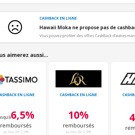
Conditions d'obtention du bonus
3€ de bienvenue crédités immédiatement + 1€ supplémen
Bons Plans.
CASHBACK EN LIGNE
Offre réservée à une toute première inscription chez e
Hawaii Moka ne propose pas de cashba
Vous pouvez profiter des offres CashBack d’autres ma
us aimerez aussi...
ASHBACK EN LIGNE
CASHBACK EN LIGNE
CASHB
6,5%
10%
usqu’à
remboursés
remboursés
rem
au lieu de 2,9%
au lieu de 2,9%