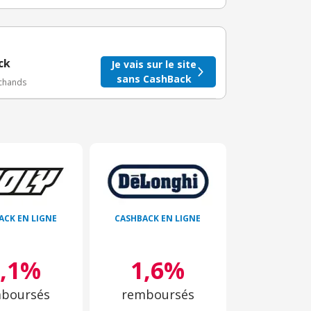
taire crédité après le téléchargement de l'alerte
BuyClub.
ck
Je vais sur le site
sans CashBack
rchands
ACK EN LIGNE
CASHBACK EN LIGNE
4,1%
1,6%
boursés
remboursés