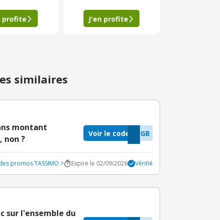
 profite
J'en profite
es similaires
sans montant
Voir le code
AGB
 non ?
odes promos TASSIMO >
Expire le 02/09/2026
Vérifié
c sur l'ensemble du