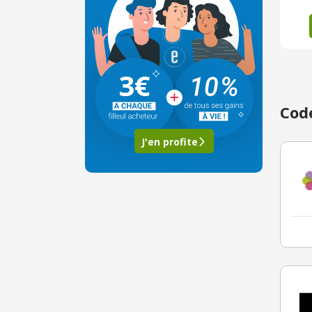
3€
Code
J'en profite