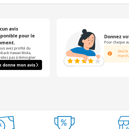
cun avis
sponible pour le
Donnez vot
ment.
Pour chaque avi
vous avez profité du
Seul le
hback Hawaii Moka,
marcha
ésitez pas à témoigner
e donne mon avis