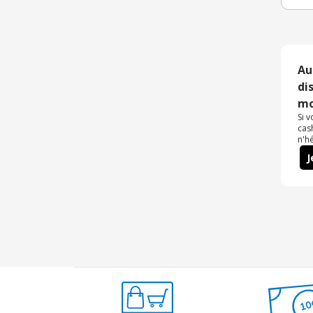
Au
di
mo
Si 
cas
n'h
J