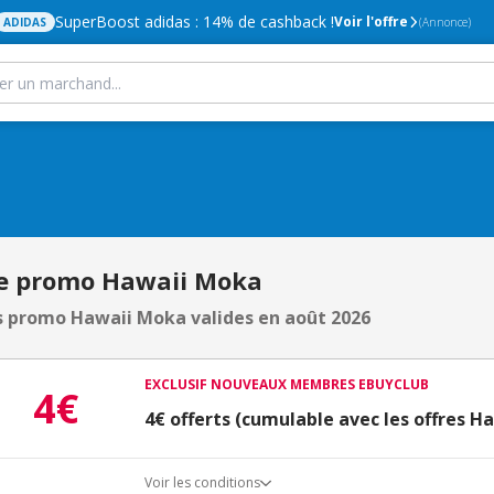
SuperBoost adidas : 14% de cashback !
Voir l'offre
ADIDAS
(Annonce)
e promo Hawaii Moka
 promo Hawaii Moka valides en août 2026
EXCLUSIF NOUVEAUX MEMBRES EBUYCLUB
4€
4€ offerts (cumulable avec les offres H
Voir les conditions