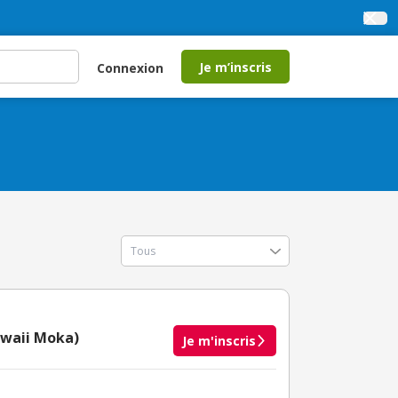
Je m’inscris
Connexion
awaii Moka)
Je m'inscris