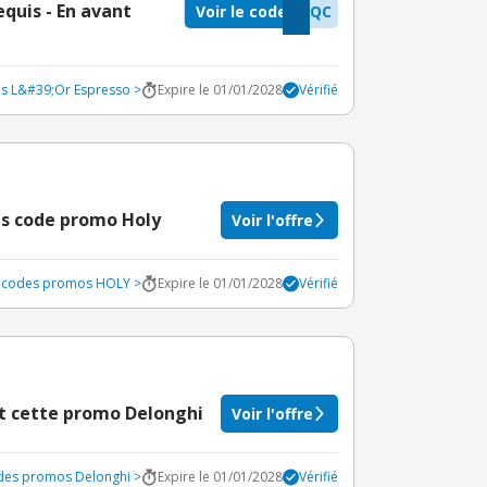
quis - En avant
Voir le code
AQC
os L&#39;Or Espresso >
Expire le 01/01/2028
Vérifié
ns code promo Holy
Voir l'offre
s codes promos HOLY >
Expire le 01/01/2028
Vérifié
t cette promo Delonghi
Voir l'offre
odes promos Delonghi >
Expire le 01/01/2028
Vérifié