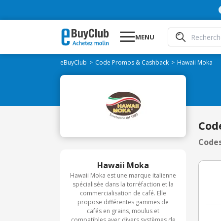
MENU
eBuyClub
Code Promos & Cashback
Hawaii Moka
Cod
Codes
Hawaii Moka
Hawaii Moka est une marque italienne
spécialisée dans la torréfaction et la
commercialisation de café. Elle
propose différentes gammes de
cafés en grains, moulus et
compatibles avec divers systèmes de