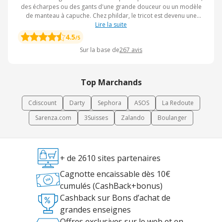
des écharpes ou des gants d'une grande douceur ou un modèle
de manteau à capuche. Chez phildar, le tricot est devenu une
passion et un patrimoine national.
Lire la suite
4.5
/5
Sur la base de
267
avis
Top Marchands
Cdiscount
Darty
Sephora
ASOS
La Redoute
Sarenza.com
3Suisses
Zalando
Boulanger
+ de 2610 sites partenaires
Cagnotte encaissable dès 10€
cumulés (CashBack+bonus)
Cashback sur Bons d’achat de
grandes enseignes
Offres exclusives sur le web et en