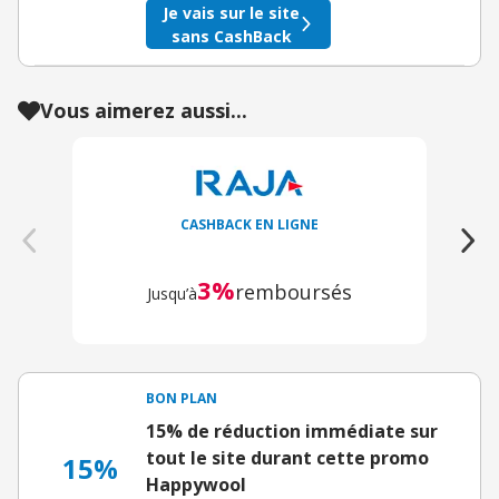
Je vais sur le site
sans CashBack
Vous aimerez aussi...
CASHBACK EN LIGNE
3%
remboursés
Jusqu’à
J
BON PLAN
15% de réduction immédiate sur
tout le site durant cette promo
15%
Happywool