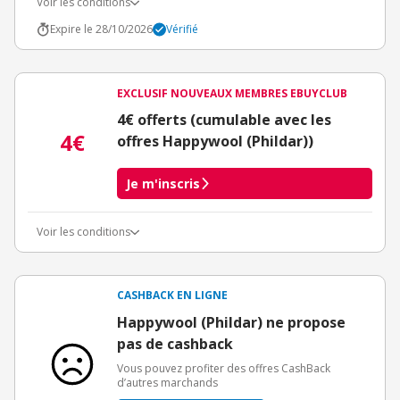
Voir les conditions
Expire le 28/10/2026
Vérifié
EXCLUSIF NOUVEAUX MEMBRES EBUYCLUB
4€ offerts (cumulable avec les
4€
offres Happywool (Phildar))
Je m'inscris
Voir les conditions
Conditions d'obtention du bonus
3€ de bienvenue crédités immédiatement + 1€ supplémentaire
crédité après le téléchargement de l'alerte Bons Plans.
CASHBACK EN LIGNE
Offre réservée à une toute première inscription chez eBuyClub.
Happywool (Phildar) ne propose
pas de cashback
Vous pouvez profiter des offres CashBack
d’autres marchands