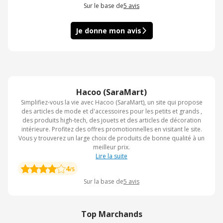
Sur le base de
5
avis
Je donne mon avis
Hacoo (SaraMart)
Simplifiez-vous la vie avec Hacoo (SaraMart), un site qui propose
des articles de mode et d'accessoires pour les petits et grands ,
des produits high-tech, des jouets et des articles de décoration
intérieure. Profitez des offres promotionnelles en visitant le site.
Vous y trouverez un large choix de produits de bonne qualité à un
meilleur prix.
Lire la suite
4
/5
Sur la base de
5
avis
Top Marchands