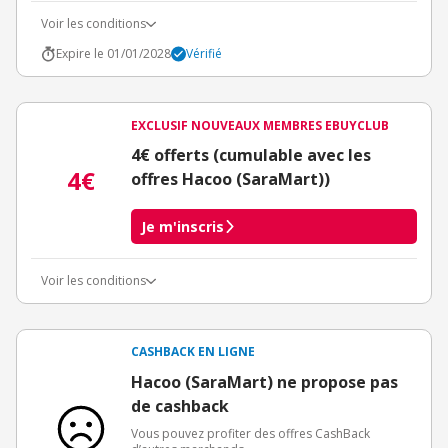
Voir les conditions
Expire le 01/01/2028
Vérifié
EXCLUSIF NOUVEAUX MEMBRES EBUYCLUB
4€ offerts (cumulable avec les
4€
offres Hacoo (SaraMart))
Je m'inscris
Voir les conditions
Conditions d'obtention du bonus
3€ de bienvenue crédités immédiatement + 1€ supplémentaire
crédité après le téléchargement de l'alerte Bons Plans.
CASHBACK EN LIGNE
Offre réservée à une toute première inscription chez eBuyClub.
Hacoo (SaraMart) ne propose pas
de cashback
Vous pouvez profiter des offres CashBack