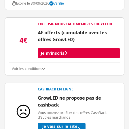
Expire le 30/09/2026
Vérifié
EXCLUSIF NOUVEAUX MEMBRES EBUYCLUB
4€ offerts (cumulable avec les
4€
offres GrowLED)
Je m'inscris
Voir les conditions
Conditions d'obtention du bonus
3€ de bienvenue crédités immédiatement + 1€ supplémentaire
crédité après le téléchargement de l'alerte Bons Plans.
CASHBACK EN LIGNE
Offre réservée à une toute première inscription chez eBuyClub.
GrowLED ne propose pas de
cashback
Vous pouvez profiter des offres CashBack
d’autres marchands
Je vais sur le site