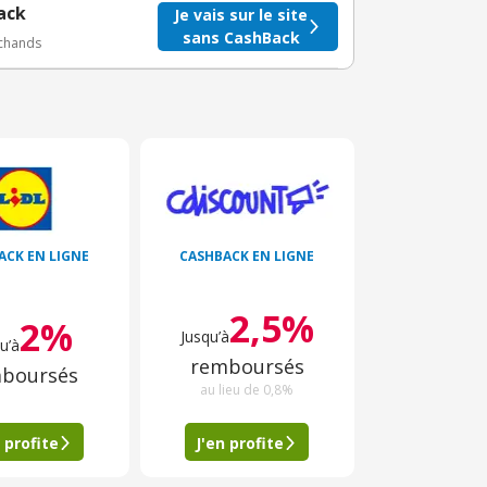
ack
Je vais sur le site
sans CashBack
rchands
ACK EN LIGNE
CASHBACK EN LIGNE
2,5%
2%
Jusqu’à
u’à
remboursés
boursés
au lieu de 0,8%
 profite
J'en profite