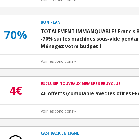
BON PLAN
70%
TOTALEMENT IMMANQUABLE ! Francis Bat
-70% sur les machines sous-vide penda
Ménagez votre budget !
Voir les conditions
EXCLUSIF NOUVEAUX MEMBRES EBUYCLUB
4€
4€ offerts (cumulable avec les offres 
Voir les conditions
Conditions d'obtention du bonus
3€ de bienvenue crédités immédiatement + 1€ supplémen
Bons Plans.
CASHBACK EN LIGNE
Offre réservée à une toute première inscription chez e