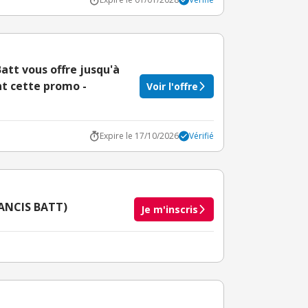
t vous offre jusqu'à
nt cette promo -
Voir l'offre
Expire le 17/10/2026
Vérifié
FRANCIS BATT)
Je m'inscris
taire crédité après le téléchargement de l'alerte
BuyClub.