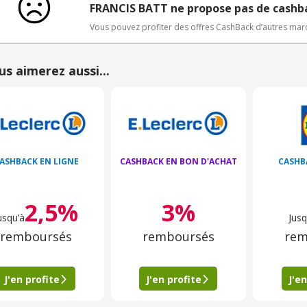
FRANCIS BATT ne propose pas de cashb
Vous pouvez profiter des offres CashBack d’autres ma
us aimerez aussi...
ASHBACK EN LIGNE
CASHBACK EN BON D'ACHAT
CASHB
2,5%
3%
usqu’à
Jusq
remboursés
remboursés
rem
J'en profite
J'en profite
J'en