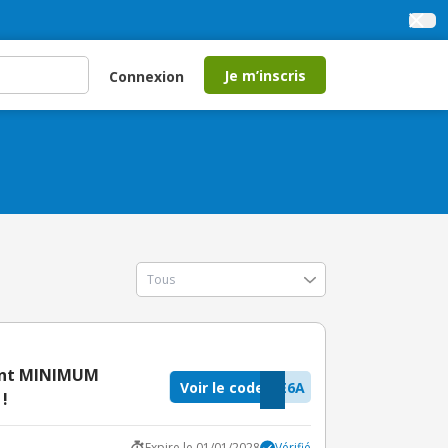
Je m’inscris
Connexion
tant MINIMUM
Voir le code
E6A
 !
Expire le 01/01/2028
Vérifié