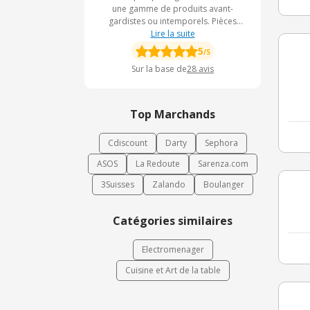
une gamme de produits avant-
gardistes ou intemporels. Pièces
détachées, livres de recettes et
Lire la suite
accessoires, robots cuiseurs, achetez
5
/5
en toute confiance des produits de
Sur la base de
28
avis
qualité.
Top Marchands
Cdiscount
Darty
Sephora
ASOS
La Redoute
Sarenza.com
3Suisses
Zalando
Boulanger
Catégories similaires
Electromenager
Cuisine et Art de la table