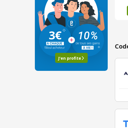
3€
Code
J'en profite