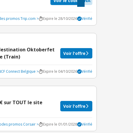
Voir le code
MNA
odes promos Trip.com >
Expire le 28/10/2026
Vérifié
 destination Oktoberfet
Voir l'offre
 (Train)
NCF Connect Belgique >
Expire le 04/10/2026
Vérifié
€ sur TOUT le site
Voir l'offre
codes promos Corsair >
Expire le 01/01/2028
Vérifié