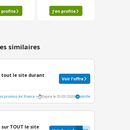
 profite
J'en profite
es similaires
tout le site durant
Voir l'offre
des promos Air France >
Expire le 01/01/2028
Vérifié
sur TOUT le site