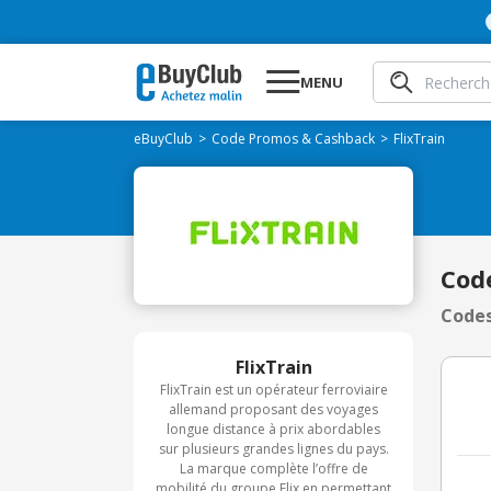
MENU
eBuyClub
Code Promos & Cashback
FlixTrain
Cod
Codes
FlixTrain
FlixTrain est un opérateur ferroviaire
allemand proposant des voyages
longue distance à prix abordables
sur plusieurs grandes lignes du pays.
La marque complète l’offre de
mobilité du groupe Flix en permettant