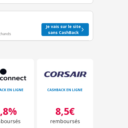
taire crédité après le téléchargement de l'alerte
BuyClub.
Je vais sur le site
sans CashBack
rchands
ACK EN LIGNE
CASHBACK EN LIGNE
0,8%
8,5€
boursés
remboursés