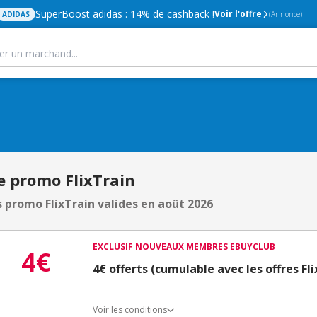
SuperBoost adidas : 14% de cashback !
Voir l'offre
ADIDAS
(Annonce)
e promo FlixTrain
 promo FlixTrain valides en août 2026
EXCLUSIF NOUVEAUX MEMBRES EBUYCLUB
4€
4€ offerts (cumulable avec les offres Fli
Voir les conditions