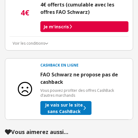
4€ offerts (cumulable avec les
4€
offres FAO Schwarz)
Je m'inscris
Voir les conditions
Conditions d'obtention du bonus
3€ de bienvenue crédités immédiatement + 1€ supplémentaire
crédité après le téléchargement de l'alerte Bons Plans.
CASHBACK EN LIGNE
Offre réservée à une toute première inscription chez eBuyClub.
FAO Schwarz ne propose pas de
cashback
Vous pouvez profiter des offres CashBack
d’autres marchands
Je vais sur le site
sans CashBack
Vous aimerez aussi...