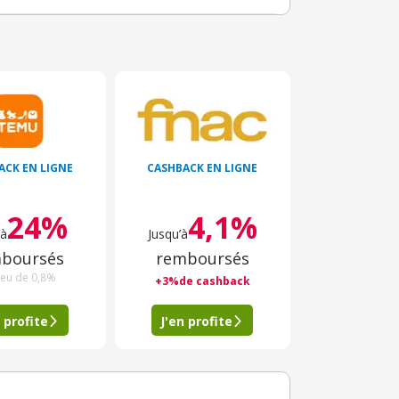
ACK EN LIGNE
CASHBACK EN LIGNE
24%
4,1%
’à
Jusqu’à
boursés
remboursés
ieu de 0,8%
+3%de cashback
 profite
J'en profite