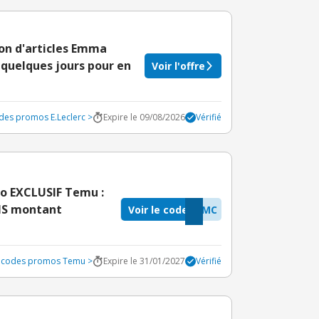
on d'articles Emma
 quelques jours pour en
Voir l'offre
odes promos E.Leclerc >
Expire le 09/08/2026
Vérifié
o EXCLUSIF Temu :
ANS montant
Voir le code
GMC
s codes promos Temu >
Expire le 31/01/2027
Vérifié