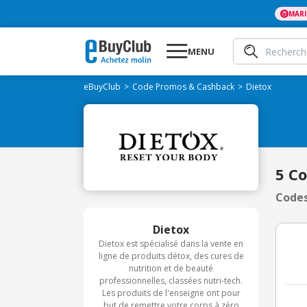
MAR
MENU
eBuyClub
Code Promos & Cashback
Dietox
5 C
Codes
Dietox
Dietox est spécialisé dans la vente en
ligne de produits détox, des cures de
nutrition et de beauté
professionnelles, classées nutri-tech.
Les produits de l'enseigne ont pour
but de remettre votre corps à zéro