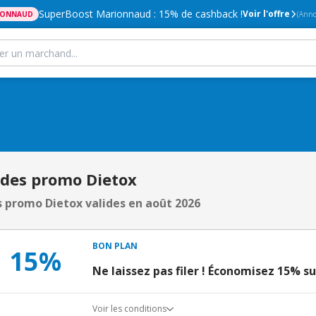
SuperBoost Marionnaud : 15% de cashback !
Voir l'offre
IONNAUD
(Anno
odes promo Dietox
 promo Dietox valides en août 2026
BON PLAN
15%
Ne laissez pas filer ! Économisez 15% sur
Voir les conditions