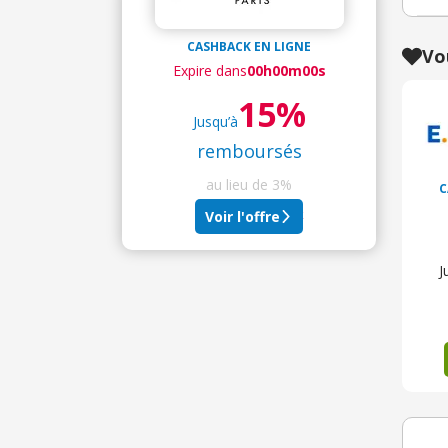
CASHBACK EN LIGNE
Vo
Expire dans
00h00m00s
15%
Jusqu’à
remboursés
au lieu de
3%
C
+ 6%de cashback
Voir l'offre
J