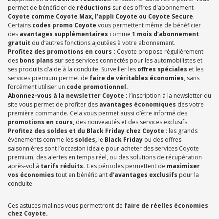
permet de bénéficier de
réductions
sur des offres d'abonnement
Coyote comme Coyote Max, l’appli Coyote ou Coyote Secure
.
Certains
codes promo Coyote
vous permettent même de bénéficier
des
avantages supplémentaires
comme
1 mois d’abonnement
gratuit
ou d’autres fonctions ajoutées à votre abonnement.
Profitez des promotions en cours :
Coyote propose régulièrement
des
bons plans
sur ses services connectés pour les automobilistes et
ses produits d’aide à la conduite. Surveiller les
offres spéciales
et les
services premium permet de
faire de véritables économies
, sans
forcément utiliser un
code promotionnel.
Abonnez-vous à la newsletter Coyote :
l’inscription à la newsletter du
site vous permet de profiter des
avantages économiques
dès votre
première commande. Cela vous permet aussi d’être informé des
promotions en cours,
des nouveautés et des services exclusifs.
Profitez des soldes et du Black Friday chez Coyote
: les grands
événements comme les
soldes,
le
Black Friday
ou des offres
saisonnières sont l’occasion idéale pour acheter des services Coyote
premium, des alertes en temps réel, ou des solutions de récupération
après-vol à
tarifs réduits.
Ces périodes permettent de
maximiser
vos économies
tout en bénéficiant
d’avantages exclusifs
pour la
conduite.
Ces astuces malines vous permettront de
faire de réelles économies
chez Coyote.