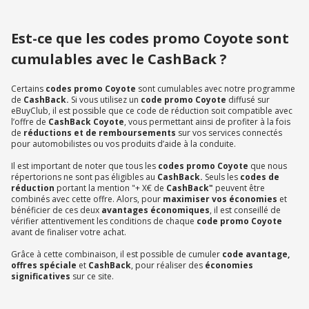
Est-ce que les codes promo Coyote sont
cumulables avec le CashBack ?
Certains
codes promo Coyote
sont cumulables avec notre programme
de
CashBack.
Si vous utilisez un
code promo Coyote
diffusé sur
eBuyClub, il est possible que ce code de réduction soit compatible avec
l’offre de
CashBack Coyote
, vous permettant ainsi de profiter à la fois
de
réductions et de remboursements
sur vos services connectés
pour automobilistes ou vos produits d’aide à la conduite.
Il est important de noter que tous les
codes promo Coyote
que nous
répertorions ne sont pas éligibles au
CashBack.
Seuls les
codes de
réduction
portant la mention "+ X€ de
CashBack"
peuvent être
combinés avec cette offre. Alors, pour
maximiser vos économies
et
bénéficier de ces deux
avantages économiques
, il est conseillé de
vérifier attentivement les conditions de chaque
code promo Coyote
avant de finaliser votre achat.
Grâce à cette combinaison, il est possible de cumuler
code avantage,
offres spéciale
et
CashBack
, pour réaliser des
économies
significatives
sur ce site.