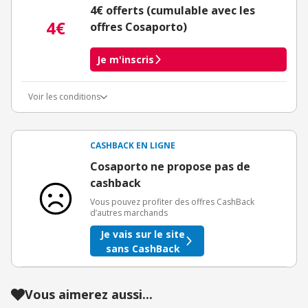
4€ offerts (cumulable avec les
4€
offres Cosaporto)
Je m'inscris
Voir les conditions
Conditions d'obtention du bonus
3€ de bienvenue crédités immédiatement + 1€ supplémentaire
crédité après le téléchargement de l'alerte Bons Plans.
CASHBACK EN LIGNE
Offre réservée à une toute première inscription chez eBuyClub.
Cosaporto ne propose pas de
cashback
Vous pouvez profiter des offres CashBack
d’autres marchands
Je vais sur le site
sans CashBack
Vous aimerez aussi...