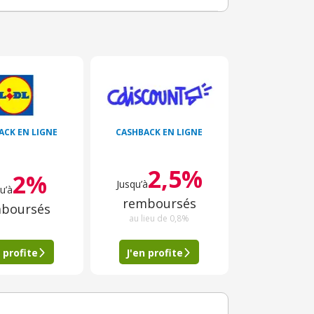
ACK EN LIGNE
CASHBACK EN LIGNE
2,5%
2%
Jusqu’à
u’à
remboursés
boursés
au lieu de 0,8%
 profite
J'en profite