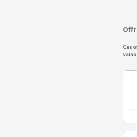
Off
Ces o
valab