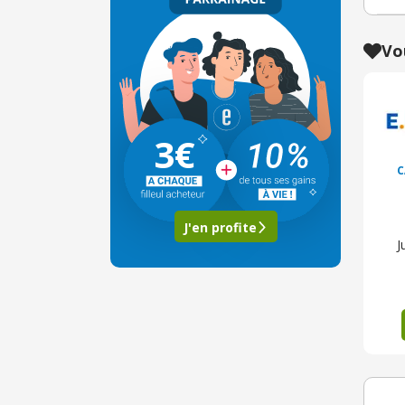
Vo
3€
C
J'en profite
J