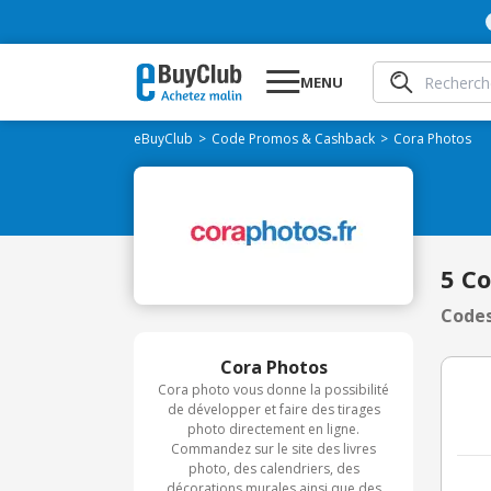
MENU
eBuyClub
Code Promos & Cashback
Cora Photos
5 C
Codes
Cora Photos
Cora photo vous donne la possibilité
de développer et faire des tirages
photo directement en ligne.
Commandez sur le site des livres
photo, des calendriers, des
décorations murales ainsi que des