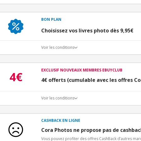
BON PLAN
Choisissez vos livres photo dès 9,95€
Voir les conditions
EXCLUSIF NOUVEAUX MEMBRES EBUYCLUB
4€
4€ offerts (cumulable avec les offres C
Voir les conditions
Conditions d'obtention du bonus
3€ de bienvenue crédités immédiatement + 1€ supplémen
Bons Plans.
CASHBACK EN LIGNE
Offre réservée à une toute première inscription chez e
Cora Photos ne propose pas de cashbac
Vous pouvez profiter des offres CashBack d’autres ma