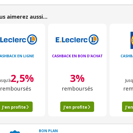
us aimerez aussi...
ASHBACK EN LIGNE
CASHBACK EN BON D'ACHAT
CASHB
2,5%
3%
usqu’à
Jusq
remboursés
remboursés
rem
J'en profite
J'en profite
J'en
BON PLAN