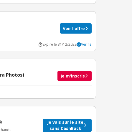
Voir l'offre
Expire le 31/12/2028
Vérifié
ora Photos)
Je m'inscris
taire crédité après le téléchargement de l'alerte
BuyClub.
k
Je vais sur le site
sans CashBack
rchands