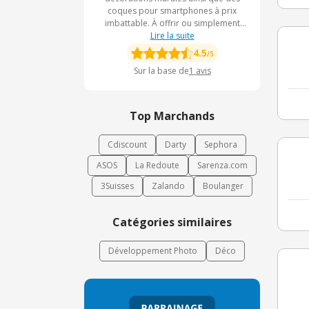
coques pour smartphones à prix
imbattable. À offrir ou simplement
pour vous faire plaisir, choisissez les
Lire la suite
produits de la boutique Coraphoto.fr
4.5
/5
Sur la base de
1
avis
Top Marchands
Cdiscount
Darty
Sephora
ASOS
La Redoute
Sarenza.com
3Suisses
Zalando
Boulanger
Catégories similaires
Développement Photo
Déco