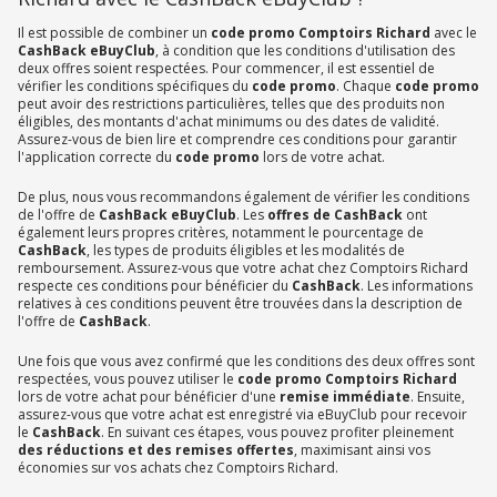
Il est possible de combiner un
code promo Comptoirs Richard
avec le
CashBack eBuyClub
, à condition que les conditions d'utilisation des
deux offres soient respectées. Pour commencer, il est essentiel de
vérifier les conditions spécifiques du
code promo
. Chaque
code promo
peut avoir des restrictions particulières, telles que des produits non
éligibles, des montants d'achat minimums ou des dates de validité.
Assurez-vous de bien lire et comprendre ces conditions pour garantir
l'application correcte du
code promo
lors de votre achat.
De plus, nous vous recommandons également de vérifier les conditions
de l'offre de
CashBack eBuyClub
. Les
offres de CashBack
ont
également leurs propres critères, notamment le pourcentage de
CashBack
, les types de produits éligibles et les modalités de
remboursement. Assurez-vous que votre achat chez Comptoirs Richard
respecte ces conditions pour bénéficier du
CashBack
. Les informations
relatives à ces conditions peuvent être trouvées dans la description de
l'offre de
CashBack
.
Une fois que vous avez confirmé que les conditions des deux offres sont
respectées, vous pouvez utiliser le
code promo Comptoirs Richard
lors de votre achat pour bénéficier d'une
remise immédiate
. Ensuite,
assurez-vous que votre achat est enregistré via eBuyClub pour recevoir
le
CashBack
. En suivant ces étapes, vous pouvez profiter pleinement
des réductions et des remises offertes
, maximisant ainsi vos
économies sur vos achats chez Comptoirs Richard.