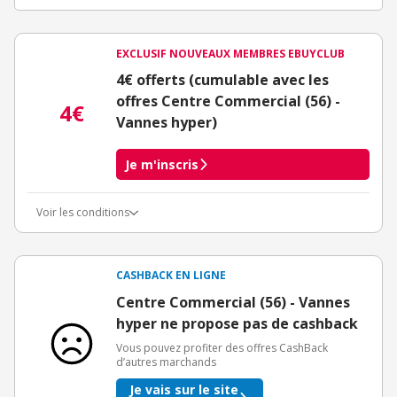
EXCLUSIF NOUVEAUX MEMBRES EBUYCLUB
4€ offerts (cumulable avec les
offres Centre Commercial (56) -
4€
Vannes hyper)
Je m'inscris
Voir les conditions
Conditions d'obtention du bonus
3€ de bienvenue crédités immédiatement + 1€ supplémentaire
crédité après le téléchargement de l'alerte Bons Plans.
CASHBACK EN LIGNE
Offre réservée à une toute première inscription chez eBuyClub.
Centre Commercial (56) - Vannes
hyper ne propose pas de cashback
Vous pouvez profiter des offres CashBack
d’autres marchands
Je vais sur le site