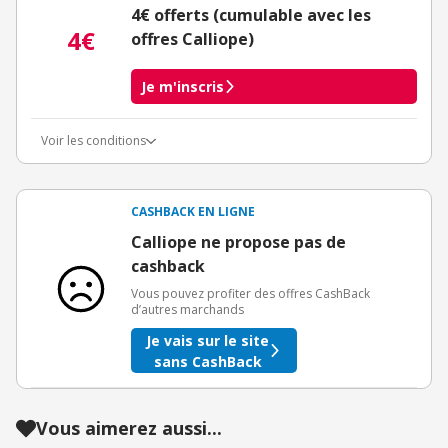
4€ offerts (cumulable avec les
4€
offres Calliope)
Je m'inscris
Voir les conditions
Conditions d'obtention du bonus
3€ de bienvenue crédités immédiatement + 1€ supplémentaire
crédité après le téléchargement de l'alerte Bons Plans.
CASHBACK EN LIGNE
Offre réservée à une toute première inscription chez eBuyClub.
Calliope ne propose pas de
cashback
Vous pouvez profiter des offres CashBack
d’autres marchands
Je vais sur le site
sans CashBack
Vous aimerez aussi...