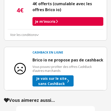
4€ offerts (cumulable avec les
4€
offres Brico io)
Je m'inscris
Voir les conditions
Conditions d'obtention du bonus
3€ de bienvenue crédités immédiatement + 1€ supplémentaire
crédité après le téléchargement de l'alerte Bons Plans.
CASHBACK EN LIGNE
Offre réservée à une toute première inscription chez eBuyClub.
Brico io ne propose pas de cashback
Vous pouvez profiter des offres CashBack
d’autres marchands
Je vais sur le site
sans CashBack
Vous aimerez aussi...