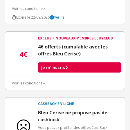
Voir les conditions
Expire le 22/09/2026
Vérifié
EXCLUSIF NOUVEAUX MEMBRES EBUYCLUB
4€ offerts (cumulable avec les
4€
offres Bleu Cerise)
Je m'inscris
Voir les conditions
Conditions d'obtention du bonus
3€ de bienvenue crédités immédiatement + 1€ supplémentaire
crédité après le téléchargement de l'alerte Bons Plans.
CASHBACK EN LIGNE
Offre réservée à une toute première inscription chez eBuyClub.
Bleu Cerise ne propose pas de
cashback
Vous pouvez profiter des offres CashBack