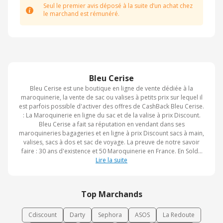
Seul le premier avis déposé à la suite d’un achat chez
le marchand est rémunéré.
Bleu Cerise
Bleu Cerise est une boutique en ligne de vente dédiée à la
maroquinerie, la vente de sac ou valises à petits prix sur lequel il
est parfois possible d'activer des offres de CashBack Bleu Cerise.
: La Maroquinerie en ligne du sac et de la valise à prix Discount.
Bleu Cerise a fait sa réputation en vendant dans ses
maroquineries bagageries et en ligne à prix Discount sacs à main,
valises, sacs à dos et sac de voyage. La preuve de notre savoir
faire : 30 ans d'existence et 50 Maroquinerie en France. En Solde
ou en Promotion Bleu Cerise reste la Maroquinerie moins cher.
Lire la suite
Top Marchands
Cdiscount
Darty
Sephora
ASOS
La Redoute