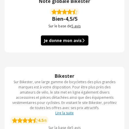
Note globale Bikester
Bien
-
4,5/5
Sur le base de
5
avis
Je donne mon avis
Bikester
Sur Bikester, une large gamme de bicyclettes des plus grandes
marques est à votre disposition. Pour être plus près des
amateurs de vélo, le site met en ligne également divers
accessoires et pièces détachées ainsi que des équipements
vestimentaires pour cyclistes. En visitant le site Bikester, profitez
de toutes les offres avec ses prix attractifs.
Lire la suite
4.5
/5
Sur la base de
5
avis