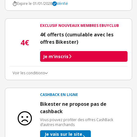
Expire le 01/01/2028
Vérifié
EXCLUSIF NOUVEAUX MEMBRES EBUYCLUB
4€ offerts (cumulable avec les
4€
offres Bikester)
Je m'inscris
Voir les conditions
Conditions d'obtention du bonus
3€ de bienvenue crédités immédiatement + 1€ supplémentaire
crédité après le téléchargement de l'alerte Bons Plans.
CASHBACK EN LIGNE
Offre réservée à une toute première inscription chez eBuyClub.
Bikester ne propose pas de
cashback
Vous pouvez profiter des offres CashBack
d’autres marchands
Je vais sur le site