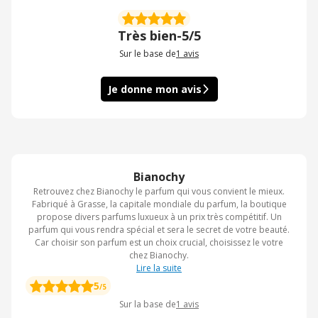
Très bien
-
5/5
Sur le base de
1
avis
Je donne mon avis
Bianochy
Retrouvez chez Bianochy le parfum qui vous convient le mieux.
Fabriqué à Grasse, la capitale mondiale du parfum, la boutique
propose divers parfums luxueux à un prix très compétitif. Un
parfum qui vous rendra spécial et sera le secret de votre beauté.
Car choisir son parfum est un choix crucial, choisissez le votre
chez Bianochy.
Lire la suite
5
/5
Sur la base de
1
avis