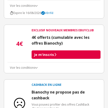
Voir les conditions
Expire le 16/08/2026
Vérifié
EXCLUSIF NOUVEAUX MEMBRES EBUYCLUB
4€ offerts (cumulable avec les
4€
offres Bianochy)
Je m'inscris
Voir les conditions
Conditions d'obtention du bonus
3€ de bienvenue crédités immédiatement + 1€ supplémentaire
crédité après le téléchargement de l'alerte Bons Plans.
CASHBACK EN LIGNE
Offre réservée à une toute première inscription chez eBuyClub.
Bianochy ne propose pas de
cashback
Vous pouvez profiter des offres CashBack