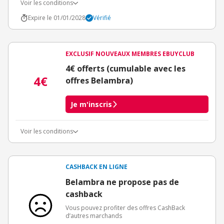
Voir les conditions
Expire le 01/01/2028
Vérifié
EXCLUSIF NOUVEAUX MEMBRES EBUYCLUB
4€ offerts (cumulable avec les
4€
offres Belambra)
Je m'inscris
Voir les conditions
Conditions d'obtention du bonus
3€ de bienvenue crédités immédiatement + 1€ supplémentaire
crédité après le téléchargement de l'alerte Bons Plans.
CASHBACK EN LIGNE
Offre réservée à une toute première inscription chez eBuyClub.
Belambra ne propose pas de
cashback
Vous pouvez profiter des offres CashBack
d’autres marchands