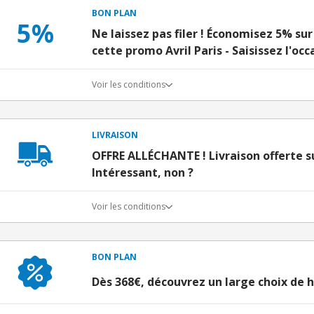
BON PLAN
5%
Ne laissez pas filer ! Économisez 5% su
cette promo Avril Paris - Saisissez l'occ
Voir les conditions
LIVRAISON
OFFRE ALLÉCHANTE ! Livraison offerte sur
Intéressant, non ?
Voir les conditions
BON PLAN
Dès 368€, découvrez un large choix de