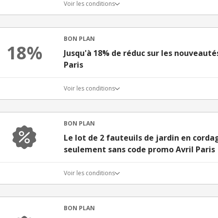
Voir les conditions
BON PLAN
18%
Jusqu'à 18% de réduc sur les nouveauté
Paris
Voir les conditions
BON PLAN
Le lot de 2 fauteuils de jardin en cordag
seulement sans code promo Avril Paris
Voir les conditions
BON PLAN