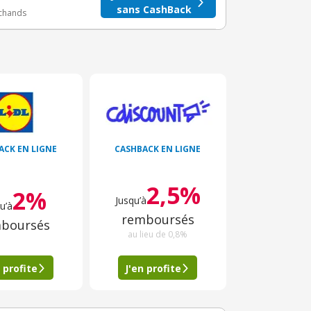
sans CashBack
rchands
ACK EN LIGNE
CASHBACK EN LIGNE
2,5%
2%
Jusqu’à
u’à
remboursés
boursés
au lieu de 0,8%
 profite
J'en profite