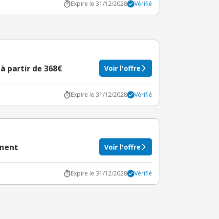
Expire le 31/12/2028
Vérifié
 à partir de 368€
Voir l'offre
Expire le 31/12/2028
Vérifié
ement
Voir l'offre
Expire le 31/12/2028
Vérifié