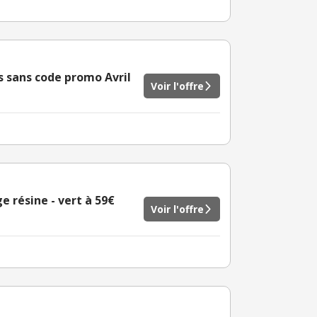
s sans code promo Avril
Voir l'offre
e résine - vert à 59€
Voir l'offre