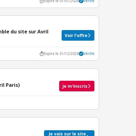
Expire le 01/01/2028
Vérifié
mble du site sur Avril
Voir l'offre
Expire le 31/12/2026
Vérifié
il Paris)
Je m'inscris
taire crédité après le téléchargement de l'alerte
BuyClub.
Je vais sur le site