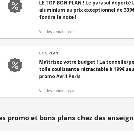
LE TOP BON PLAN ! Le parasol déporté 
aluminium au prix exceptionnel de 339€ 
fondre la note !
Voir les conditions
BON PLAN
Maîtrisez votre budget ! La tonnelle/
toile coulissante rétractable à 199€ s
promo Avril Paris
Voir les conditions
s promo et bons plans chez des enseign