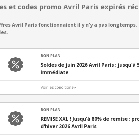
res et codes promo Avril Paris expirés 
ffres Avril Paris fonctionnaient il y n'y a pas longtemps, 
les.
BON PLAN
Soldes de juin 2026 Avril Paris : jusqu'
immédiate
Voir les conditions
BON PLAN
REMISE XXL ! Jusqu'à 80% de remise : pro
d'hiver 2026 Avril Paris