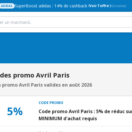
SuperBoost adidas : 14% de cashback !
Voir l'offre
ADIDAS
(Annonce)
des promo Avril Paris
 promo Avril Paris valides en août 2026
CODE PROMO
5%
Code promo Avril Paris : 5% de réduc su
MINIMUM d'achat requis