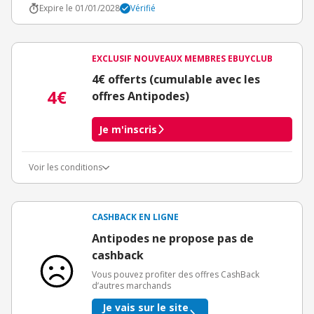
Expire le 01/01/2028
Vérifié
EXCLUSIF NOUVEAUX MEMBRES EBUYCLUB
4€ offerts (cumulable avec les
4€
offres Antipodes)
Je m'inscris
Voir les conditions
Conditions d'obtention du bonus
3€ de bienvenue crédités immédiatement + 1€ supplémentaire
crédité après le téléchargement de l'alerte Bons Plans.
CASHBACK EN LIGNE
Offre réservée à une toute première inscription chez eBuyClub.
Antipodes ne propose pas de
cashback
Vous pouvez profiter des offres CashBack
d’autres marchands
Je vais sur le site