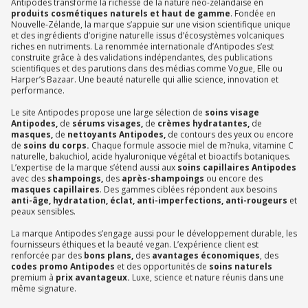
Antipodes transforme la richesse de la nature néo-zélandaise en
produits cosmétiques naturels et haut de gamme
. Fondée en
Nouvelle-Zélande, la marque s’appuie sur une vision scientifique unique
et des ingrédients d’origine naturelle issus d’écosystèmes volcaniques
riches en nutriments. La renommée internationale d’Antipodes s’est
construite grâce à des validations indépendantes, des publications
scientifiques et des parutions dans des médias comme Vogue, Elle ou
Harper’s Bazaar. Une beauté naturelle qui allie science, innovation et
performance.
Le site Antipodes propose une large sélection de
soins visage
Antipodes,
de
sérums visages,
de
crèmes hydratantes,
de
masques,
de
nettoyants Antipodes,
de contours des yeux ou encore
de
soins du corps.
Chaque formule associe miel de m?nuka, vitamine C
naturelle, bakuchiol, acide hyaluronique végétal et bioactifs botaniques.
L’expertise de la marque s’étend aussi aux
soins capillaires Antipodes
avec des
shampoings,
des
après-shampoings
ou encore des
masques capillaires
. Des gammes ciblées répondent aux besoins
anti-âge, hydratation, éclat, anti-imperfections, anti-rougeurs
et
peaux sensibles.
La marque Antipodes s’engage aussi pour le développement durable, les
fournisseurs éthiques et la beauté vegan. L’expérience client est
renforcée par des
bons plans,
des
avantages économiques
, des
codes promo Antipodes
et des opportunités de
soins naturels
premium à
prix avantageux.
Luxe, science et nature réunis dans une
même signature.