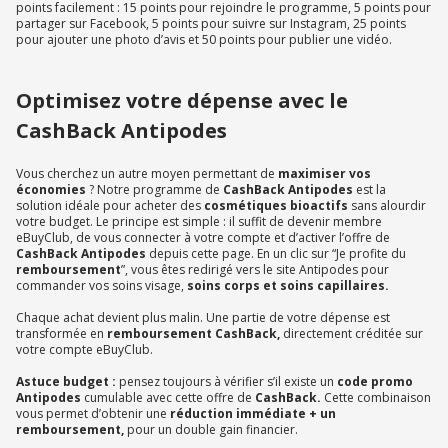
points facilement : 15 points pour rejoindre le programme, 5 points pour
partager sur Facebook, 5 points pour suivre sur Instagram, 25 points
pour ajouter une photo d’avis et 50 points pour publier une vidéo.
Optimisez votre dépense avec le
CashBack Antipodes
Vous cherchez un autre moyen permettant de
maximiser vos
économies
? Notre programme de
CashBack Antipodes
est la
solution idéale pour acheter des
cosmétiques bioactifs
sans alourdir
votre budget. Le principe est simple : il suffit de devenir membre
eBuyClub, de vous connecter à votre compte et d’activer l’offre de
CashBack Antipodes
depuis cette page. En un clic sur “Je profite du
remboursement
”, vous êtes redirigé vers le site Antipodes pour
commander vos soins visage,
soins corps et soins capillaires.
Chaque achat devient plus malin. Une partie de votre dépense est
transformée en
remboursement CashBack,
directement créditée sur
votre compte eBuyClub.
Astuce budget :
pensez toujours à vérifier s’il existe un
code promo
Antipodes
cumulable avec cette offre de
CashBack.
Cette combinaison
vous permet d’obtenir une
réduction immédiate + un
remboursement,
pour un double gain financier.