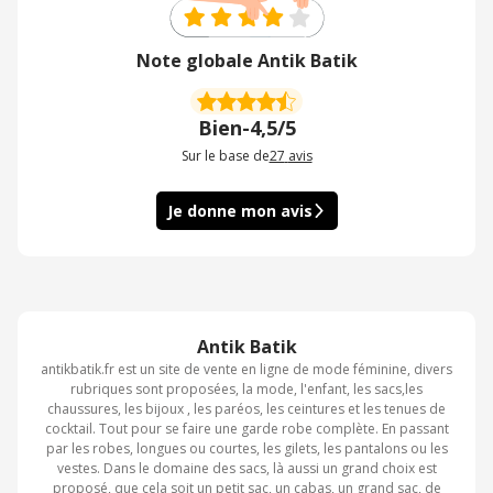
Note globale Antik Batik
Bien
-
4,5/5
Sur le base de
27
avis
Je donne mon avis
Antik Batik
antikbatik.fr est un site de vente en ligne de mode féminine, divers
rubriques sont proposées, la mode, l'enfant, les sacs,les
chaussures, les bijoux , les paréos, les ceintures et les tenues de
cocktail. Tout pour se faire une garde robe complète. En passant
par les robes, longues ou courtes, les gilets, les pantalons ou les
vestes. Dans le domaine des sacs, là aussi un grand choix est
proposé, que cela soit un petit sac, un cabas, un grand sac, de