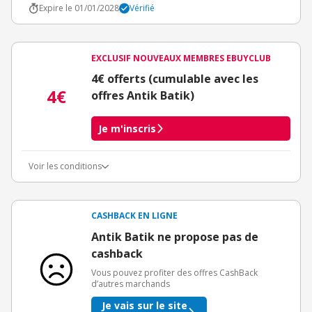
Expire le 01/01/2028
Vérifié
EXCLUSIF NOUVEAUX MEMBRES EBUYCLUB
4€ offerts (cumulable avec les
4€
offres Antik Batik)
Je m'inscris
Voir les conditions
Conditions d'obtention du bonus
3€ de bienvenue crédités immédiatement + 1€ supplémentaire
crédité après le téléchargement de l'alerte Bons Plans.
CASHBACK EN LIGNE
Offre réservée à une toute première inscription chez eBuyClub.
Antik Batik ne propose pas de
cashback
Vous pouvez profiter des offres CashBack
d’autres marchands
Je vais sur le site