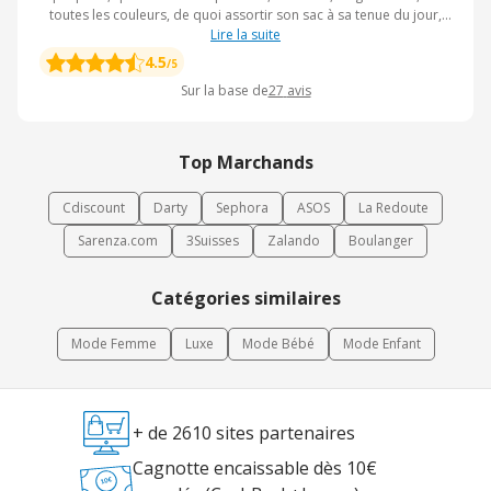
toutes les couleurs, de quoi assortir son sac à sa tenue du jour,
sans oublier chaussures, ballerines, tongs, sandales, tout un choix
Lire la suite
s'offre vous. On peut bien sûr passer commande en ligne ou se
4.5
/5
rendre dans une des boutiques d'antik batik situées sur Paris et
Sur la base de
27
avis
trois autres boutiques dans le monde. Vous aimerez sûrement
aussi les codes promo Pimkie.
Top Marchands
Cdiscount
Darty
Sephora
ASOS
La Redoute
Sarenza.com
3Suisses
Zalando
Boulanger
Catégories similaires
Mode Femme
Luxe
Mode Bébé
Mode Enfant
+ de 2610 sites partenaires
Cagnotte encaissable dès 10€