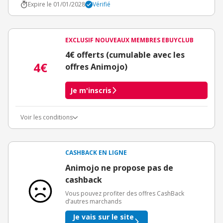
Expire le 01/01/2028
Vérifié
EXCLUSIF NOUVEAUX MEMBRES EBUYCLUB
4€ offerts (cumulable avec les
4€
offres Animojo)
Je m'inscris
Voir les conditions
Conditions d'obtention du bonus
3€ de bienvenue crédités immédiatement + 1€ supplémentaire
crédité après le téléchargement de l'alerte Bons Plans.
CASHBACK EN LIGNE
Offre réservée à une toute première inscription chez eBuyClub.
Animojo ne propose pas de
cashback
Vous pouvez profiter des offres CashBack
d’autres marchands
Je vais sur le site