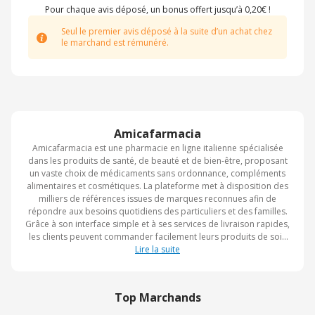
Pour chaque avis déposé, un bonus offert jusqu’à 0,20€ !
Seul le premier avis déposé à la suite d’un achat chez
le marchand est rémunéré.
Amicafarmacia
Amicafarmacia est une pharmacie en ligne italienne spécialisée
dans les produits de santé, de beauté et de bien-être, proposant
un vaste choix de médicaments sans ordonnance, compléments
alimentaires et cosmétiques. La plateforme met à disposition des
milliers de références issues de marques reconnues afin de
répondre aux besoins quotidiens des particuliers et des familles.
Grâce à son interface simple et à ses services de livraison rapides,
les clients peuvent commander facilement leurs produits de soin
et de parapharmacie depuis chez eux. Amicafarmacia se distingue
Lire la suite
également par ses conseils pharmaceutiques et son
accompagnement personnalisé pour aider les consommateurs à
faire les meilleurs choix. Reconnue sur le marché italien, l’enseigne
Top Marchands
associe expertise, accessibilité et promotions régulières pour
offrir une expérience d’achat pratique et fiable.