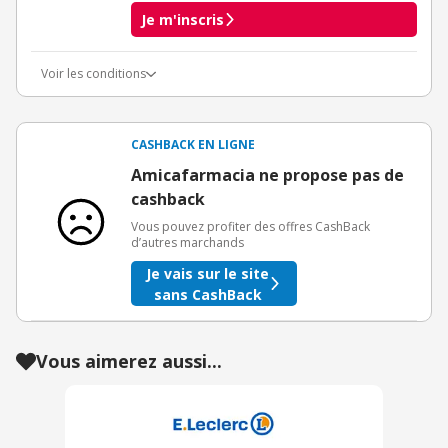
Je m'inscris
Voir les conditions
Conditions d'obtention du bonus
3€ de bienvenue crédités immédiatement + 1€ supplémentaire
crédité après le téléchargement de l'alerte Bons Plans.
CASHBACK EN LIGNE
Offre réservée à une toute première inscription chez eBuyClub.
Amicafarmacia ne propose pas de
cashback
Vous pouvez profiter des offres CashBack
d’autres marchands
Je vais sur le site
sans CashBack
Vous aimerez aussi...