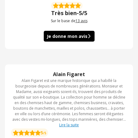
Très bien
-
5/5
Sur le base de
13
avis
Je donne mon avis
Alain Figaret
Alain Figaret est une marque historique qui a habillé la
bourgeoisie depuis de nombreuses générations. Monsieur et
Madame, aussi exigeants soient-ils, trouvent des produits de
qualité sur son e-boutique. La collection pour homme se décline
en des chemises haut de gamme, chemises business, cravates,
boutons de manchettes, mailles et polos, chaussettes... à porter
en ville ou lors d’une cérémonie. Les femmes seront élégantes
avec des vestes mi-longues, des tops marinières, des chemisiers,
des robes, des t-shirts de la collection, à agrémenter avec une
Lire la suite
écharpe en laine ou un carré en crêpe de soie. Avec les guides et
5
/5
conseils Alain Figaret, les hommes coquets seront encore plus