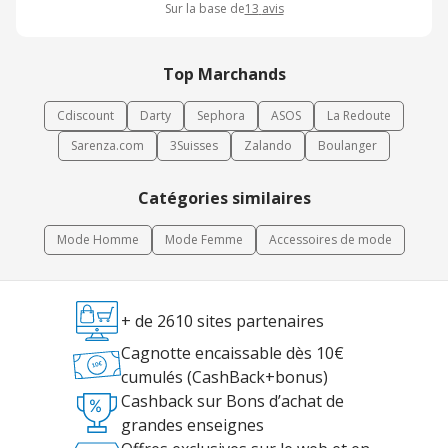
Sur la base de
13
avis
smart. Tous ceux et toutes celles qui veulent gâter leurs proches
achètent un cadeau de dernière minute. Leur colis est livré en 24h
avec Chronopost, moyennant un surplus de 12,90 ¤. Le service
premium Alain Figaret s’adresse aux plus pressés, car la livraison
Top Marchands
à Paris se fait le jour même. Habillez-vous Alain Figaret et ne
manquez pas la nouvelle collection Printemps-Eté. Si vous ne
Cdiscount
Darty
Sephora
ASOS
La Redoute
savez pas quelle chemise choisir, laissez-vous guider, en cliquant
sur le bouton indiqué. N’oubliez pas de vous inscrire à la
Sarenza.com
3Suisses
Zalando
Boulanger
newsletter d’Alain Figaret, et vous serez informé des news et bons
plans de votre marque préférée.
Catégories similaires
Mode Homme
Mode Femme
Accessoires de mode
+ de 2610 sites partenaires
Cagnotte encaissable dès 10€
cumulés (CashBack+bonus)
Cashback sur Bons d’achat de
grandes enseignes