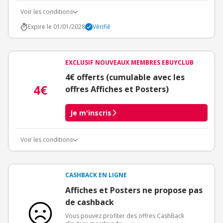
Voir les conditions
Expire le 01/01/2028
Vérifié
EXCLUSIF NOUVEAUX MEMBRES EBUYCLUB
4€ offerts (cumulable avec les
4€
offres Affiches et Posters)
Je m'inscris
Voir les conditions
Conditions d'obtention du bonus
3€ de bienvenue crédités immédiatement + 1€ supplémentaire
crédité après le téléchargement de l'alerte Bons Plans.
CASHBACK EN LIGNE
Offre réservée à une toute première inscription chez eBuyClub.
Affiches et Posters ne propose pas
de cashback
Vous pouvez profiter des offres CashBack