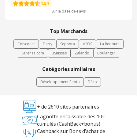
profitez d'une large gamme de posters et d'affiches pour donner
4.5
/5
de la vie et de la beauté à votre intérieur. De plus, cette boutique
Sur la base de
4
avis
de décoration pratique des prix incroyables. En effet, vous
pouvez avoir une affiche ou un poster quel que soit le montant
dont vous disposez. Enfin, vous pouvez vous faire livrer votre
commande après un achat chez Affiches et Posters. Les délais de
Top Marchands
livraison sont très courts.
Cdiscount
Darty
Sephora
ASOS
La Redoute
Sarenza.com
3Suisses
Zalando
Boulanger
Catégories similaires
Développement Photo
Déco
+ de 2610 sites partenaires
Cagnotte encaissable dès 10€
cumulés (CashBack+bonus)
Cashback sur Bons d’achat de