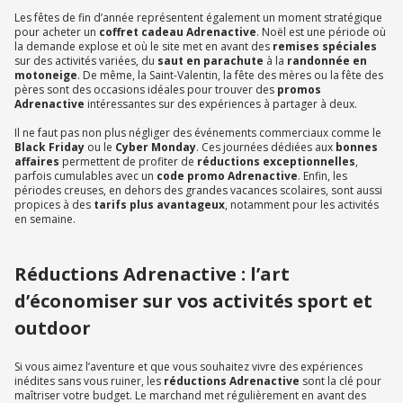
Les fêtes de fin d’année représentent également un moment stratégique
pour acheter un
coffret cadeau Adrenactive
. Noël est une période où
la demande explose et où le site met en avant des
remises spéciales
sur des activités variées, du
saut en parachute
à la
randonnée en
motoneige
. De même, la Saint-Valentin, la fête des mères ou la fête des
pères sont des occasions idéales pour trouver des
promos
Adrenactive
intéressantes sur des expériences à partager à deux.
Il ne faut pas non plus négliger des événements commerciaux comme le
Black Friday
ou le
Cyber Monday
. Ces journées dédiées aux
bonnes
affaires
permettent de profiter de
réductions exceptionnelles
,
parfois cumulables avec un
code promo Adrenactive
. Enfin, les
périodes creuses, en dehors des grandes vacances scolaires, sont aussi
propices à des
tarifs plus avantageux
, notamment pour les activités
en semaine.
Réductions Adrenactive : l’art
d’économiser sur vos activités sport et
outdoor
Si vous aimez l’aventure et que vous souhaitez vivre des expériences
inédites sans vous ruiner, les
réductions Adrenactive
sont la clé pour
maîtriser votre budget. Le marchand met régulièrement en avant des