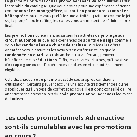
La grande majorité des
codes promo Adrenactive
sont utilisables sur
l’ensemble du catalogue. Que vous optiez pour une expérience aérienne
comme un
vol en montgolfière
, un
saut en parachute
ou un
vol en
hélicoptère
, ou que vous préfériez une activité aquatique comme le jet-
ski, la plongée ou le rafting, les codes vous permettent de réduire le prix
final.
Les
promotions
concernent aussi bien les activités de
pilotage sur
circuit automobile
que les expériences de
sports de neige
comme le
ski ou les
randonnées en chiens de traîneaux
. Même les offres
orientées vers la nature et les activités en extérieur, telles que la
randonnée en quad
, l’accrobranche ou la via ferrata, peuvent
bénéficier de ces
réductions
. Enfin, les activités urbaines, qu’il s’agisse
d’
escape games
ou d’expériences insolites en ville, sont également
éligibles.
Cela dit, chaque
code promo
possède ses propres conditions
d’utilisation. Certains peuvent exclure une activité très demandée ou ne
s’appliquer qu’à un type de coffret spécifique. Il est donc conseillé de lire
attentivement les modalités du
code promotionnel Adrenactive
avant
de l’utiliser.
Les codes promotionnels Adrenactive
sont-ils cumulables avec les promotions
en cours ?