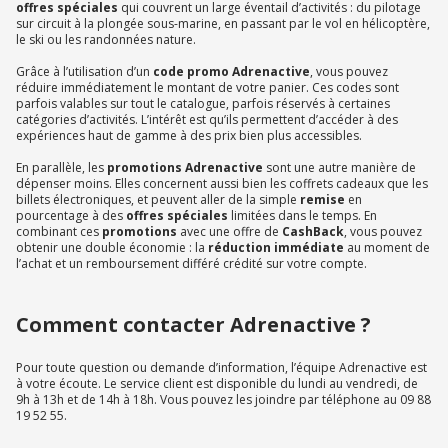
offres spéciales
qui couvrent un large éventail d’activités : du pilotage
sur circuit à la plongée sous-marine, en passant par le vol en hélicoptère,
le ski ou les randonnées nature.
Grâce à l’utilisation d’un
code promo Adrenactive
, vous pouvez
réduire immédiatement le montant de votre panier. Ces codes sont
parfois valables sur tout le catalogue, parfois réservés à certaines
catégories d’activités. L’intérêt est qu’ils permettent d’accéder à des
expériences haut de gamme à des prix bien plus accessibles.
En parallèle, les
promotions Adrenactive
sont une autre manière de
dépenser moins. Elles concernent aussi bien les coffrets cadeaux que les
billets électroniques, et peuvent aller de la simple
remise
en
pourcentage à des
offres spéciales
limitées dans le temps. En
combinant ces
promotions
avec une offre de
CashBack
, vous pouvez
obtenir une double économie : la
réduction immédiate
au moment de
l’achat et un remboursement différé crédité sur votre compte.
Comment contacter Adrenactive ?
Pour toute question ou demande d’information, l’équipe Adrenactive est
à votre écoute. Le service client est disponible du lundi au vendredi, de
9h à 13h et de 14h à 18h. Vous pouvez les joindre par téléphone au 09 88
19 52 55.