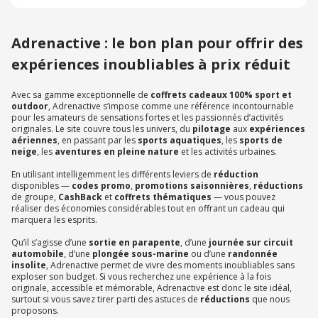
Adrenactive : le bon plan pour offrir des
expériences inoubliables à prix réduit
Avec sa gamme exceptionnelle de
coffrets cadeaux 100% sport et
outdoor
, Adrenactive s’impose comme une référence incontournable
pour les amateurs de sensations fortes et les passionnés d’activités
originales. Le site couvre tous les univers, du
pilotage
aux
expériences
aériennes
, en passant par les
sports aquatiques
, les
sports de
neige
, les
aventures en pleine nature
et les activités urbaines.
En utilisant intelligemment les différents leviers de
réduction
disponibles —
codes promo
,
promotions saisonnières
,
réductions
de groupe,
CashBack
et
coffrets thématiques
— vous pouvez
réaliser des économies considérables tout en offrant un cadeau qui
marquera les esprits.
Qu’il s’agisse d’une
sortie en parapente
, d’une
journée sur circuit
automobile
, d’une
plongée sous-marine
ou d’une
randonnée
insolite
, Adrenactive permet de vivre des moments inoubliables sans
exploser son budget. Si vous recherchez une expérience à la fois
originale, accessible et mémorable, Adrenactive est donc le site idéal,
surtout si vous savez tirer parti des astuces de
réductions
que nous
proposons.