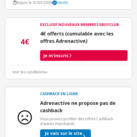
Expire le 01/01/2028
Vérifié
EXCLUSIF NOUVEAUX MEMBRES EBUYCLUB
4€ offerts (cumulable avec les
4€
offres Adrenactive)
Je m'inscris
Voir les conditions
Conditions d'obtention du bonus
3€ de bienvenue crédités immédiatement + 1€ supplémentaire
crédité après le téléchargement de l'alerte Bons Plans.
CASHBACK EN LIGNE
Offre réservée à une toute première inscription chez eBuyClub.
Adrenactive ne propose pas de
cashback
Vous pouvez profiter des offres CashBack
d’autres marchands
Je vais sur le site