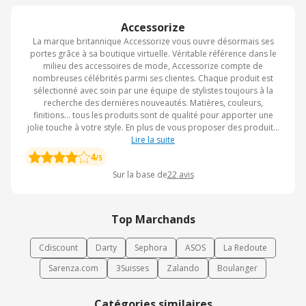
Accessorize
La marque britannique Accessorize vous ouvre désormais ses
portes grâce à sa boutique virtuelle. Véritable référence dans le
milieu des accessoires de mode, Accessorize compte de
nombreuses célébrités parmi ses clientes. Chaque produit est
sélectionné avec soin par une équipe de stylistes toujours à la
recherche des dernières nouveautés. Matières, couleurs,
finitions... tous les produits sont de qualité pour apporter une
jolie touche à votre style. En plus de vous proposer des produits,
le site vous fait découvrir les dernières tendances à travers des
Lire la suite
reportages photos. Vous trouverez également une ligne d'articles
4
/5
dédiés aux enfants sur laquelle vous allez forcément craquer.
Sur la base de
22
avis
Top Marchands
Cdiscount
Darty
Sephora
ASOS
La Redoute
Sarenza.com
3Suisses
Zalando
Boulanger
Catégories similaires