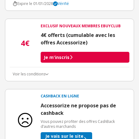
Expire le 01/01/2028
Vérifié
EXCLUSIF NOUVEAUX MEMBRES EBUYCLUB
4€ offerts (cumulable avec les
4€
offres Accessorize)
Je m'inscris
Voir les conditions
Conditions d'obtention du bonus
3€ de bienvenue crédités immédiatement + 1€ supplémentaire
crédité après le téléchargement de l'alerte Bons Plans.
CASHBACK EN LIGNE
Offre réservée à une toute première inscription chez eBuyClub.
Accessorize ne propose pas de
cashback
Vous pouvez profiter des offres CashBack
d’autres marchands
Je vais sur le site