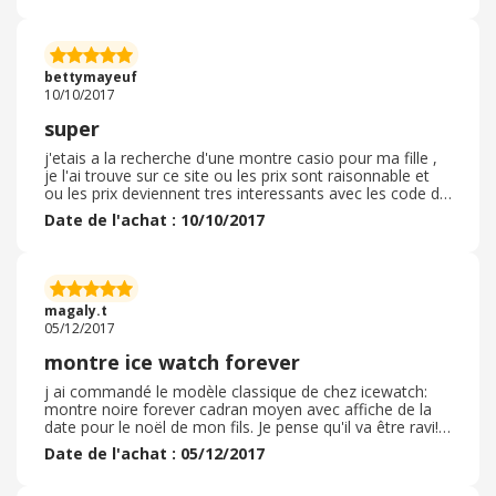
bettymayeuf
10/10/2017
super
j'etais a la recherche d'une montre casio pour ma fille ,
je l'ai trouve sur ce site ou les prix sont raisonnable et
ou les prix deviennent tres interessants avec les code de
bienvenue... ... achat tout a fait conforme livraison dans
Date de l'achat : 10/10/2017
les temps je recommande fortement
magaly.t
05/12/2017
montre ice watch forever
j ai commandé le modèle classique de chez icewatch:
montre noire forever cadran moyen avec affiche de la
date pour le noël de mon fils. Je pense qu'il va être ravi!!!
En tout cas moi je le suis car le prix était de loin le plus
Date de l'achat : 05/12/2017
bas en comparaison au magasin et autres sites...