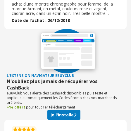
achat d'une montre chronographe pour femme, de la
marque Armani, en métal, couleurs rose et argent,
cadran acre, dans un écrin noir. Très belle montre
féminine, produit conforme aux descriptifs. prix très
Date de l'achat : 26/12/2018
attractif et les mieux placé. délai de la livraison respectée
via DHL au domicile. colis soigné et produit bien protégé.
paiement sécurisé via PayPal. et biensur toujours le
cashback ( de 3 % ) ce qui fait un achat intéressant ! je
vous recommande donc watch shop pour tout achat de
montres homme ou femme.
L'EXTENSION NAVIGATEUR EBUYCLUB
N'oubliez plus jamais de récupérer vos
CashBack
eBuyClub vous alerte des CashBack disponibles puis teste et
applique automatiquement les Codes Promo chez vos marchands
préférés.
+1€ offert
pour tout 1er téléchargement
Je l'installe