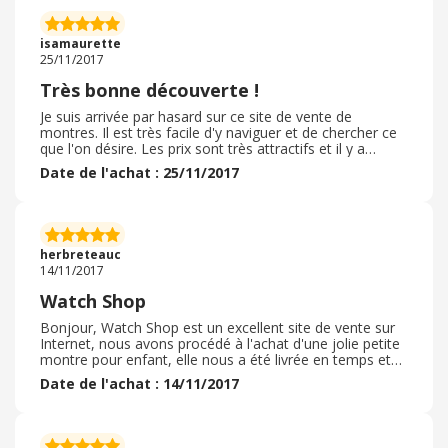
isamaurette
25/11/2017
Très bonne découverte !
Je suis arrivée par hasard sur ce site de vente de
montres. Il est très facile d'y naviguer et de chercher ce
que l'on désire. Les prix sont très attractifs et il y a
beaucoup de choix pour tous les budgets. Le traitement
Date de l'achat : 25/11/2017
de la commande a été fait le jour même, l'expédition est
rapide et soignée !
herbreteauc
14/11/2017
Watch Shop
Bonjour, Watch Shop est un excellent site de vente sur
Internet, nous avons procédé à l'achat d'une jolie petite
montre pour enfant, elle nous a été livrée en temps et
en heure dans les délais annoncés et de plus le produit
Date de l'achat : 14/11/2017
est de belle qualité je le recommande.