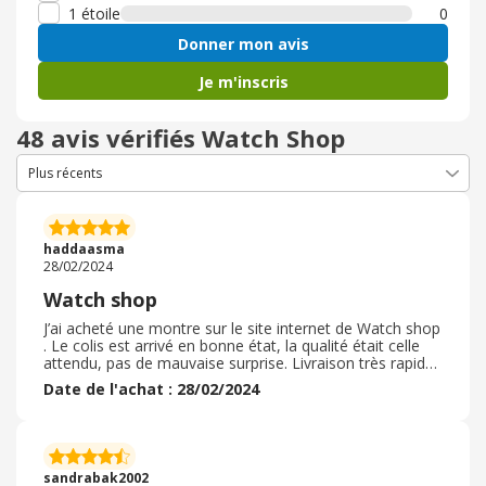
1 étoile
0
Donner mon avis
Je m'inscris
48 avis vérifiés Watch Shop
haddaasma
28/02/2024
Watch shop
J’ai acheté une montre sur le site internet de Watch shop
. Le colis est arrivé en bonne état, la qualité était celle
attendu, pas de mauvaise surprise. Livraison très rapide.
Le site internet et facile d’utilisation et assez intuitive, la
Date de l'achat : 28/02/2024
commande a été réaliser sera facilement sans problème
particulier. On peux y trouver pas mal de model de
montre et autre accessoire de mode actuelle. On peut
se référer aux avis qui sont assez bien et juste les
concernants. J’ai commander 2 fois sur ce site et je n’ai
sandrabak2002
jamais eu de problème.