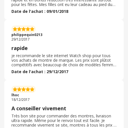
pour les fêtes. Mes filles ont eu leur cadeau au pied du
sapin et grâce aux économies réalisées, elles ont pu
Date de l'achat : 09/01/2018
avoir un paquet de plus! Merci Watch Shop.
philippequin0213
29/12/2017
rapide
je recommande le site internet Watch shop pour tous
vos achats de montre de marque. Les prix sont plûtot
compétitifs avec beaucoup de choix de modèles femme
ou homme et une livraison rapide en moins de deux
Date de l'achat : 29/12/2017
jours.
lhoc
18/12/2017
A conseiller vivement
Très bon site pour commander des montres, livraison
ultra rapide. Même pour le renvoi tout est facile. Je
recommande vivement se site, montres à tous les prix ,