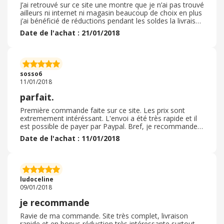
J’ai retrouvé sur ce site une montre que je n’ai pas trouvé
ailleurs ni internet ni magasin beaucoup de choix en plus
j’ai bénéficié de réductions pendant les soldes la livraison
a été rapide la montre été bien emballée
Date de l'achat : 21/01/2018
sosso6
11/01/2018
parfait.
Première commande faite sur ce site. Les prix sont
extremement intéréssant. L'envoi a été très rapide et il
est possible de payer par Paypal. Bref, je recommande
ce site où je ne manquerais pas d'aller faire une tour à
Date de l'achat : 11/01/2018
l'occasion.
ludoceline
09/01/2018
je recommande
Ravie de ma commande. Site très complet, livraison
rapide et en bonus réduction très intéressante surtout