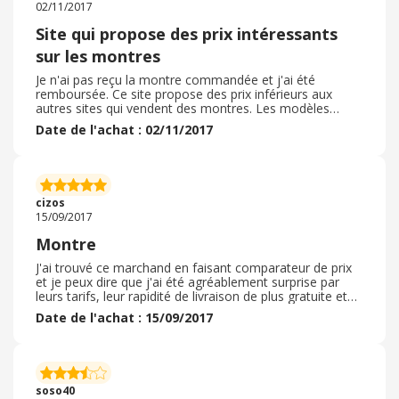
02/11/2017
Site qui propose des prix intéressants
sur les montres
Je n'ai pas reçu la montre commandée et j'ai été
remboursée. Ce site propose des prix inférieurs aux
autres sites qui vendent des montres. Les modèles
exposés sont bien. Les sites français vendent les mêmes
Date de l'achat : 02/11/2017
modèles de montres à des tarifs plus élevés.
cizos
15/09/2017
Montre
J'ai trouvé ce marchand en faisant comparateur de prix
et je peux dire que j'ai été agréablement surprise par
leurs tarifs, leur rapidité de livraison de plus gratuite et
en 24 heures. Très sérieux je recommande à tous .
Date de l'achat : 15/09/2017
soso40