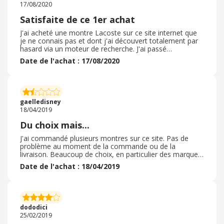
17/08/2020
Satisfaite de ce 1er achat
J'ai acheté une montre Lacoste sur ce site internet que
je ne connais pas et dont j'ai découvert totalement par
hasard via un moteur de recherche. J'ai passé
commande mais en prenant le soin de vérifier si j'avais
Date de l'achat : 17/08/2020
droit à un cashback, la livraison a été assez rapide, j'ai
dû les contacter sur twitter car j'avais mal écrit mon
prénom lors de mon inscription sur le site. La réponse a
été rapide, l'emballage était totalement correct et
l'article conforme à la description faite et à mes
gaelledisney
attentes. Je pourrai commander à nouveau si besoin est.
18/04/2019
Du choix mais...
J'ai commandé plusieurs montres sur ce site. Pas de
problème au moment de la commande ou de la
livraison. Beaucoup de choix, en particulier des marques
introuvables ailleurs ( par exemple Cath Kidston, marque
Date de l'achat : 18/04/2019
anglaise) . Les produits reçus sont exactement comme
présentés sur le site: les couleurs sont fidèles aux
photos, etc. Par contre, j'ai eu un souci avec ces
montres par la suite et j'ai essayé de contacter les
service après-vente, et n'ai jamais pu obtenir de
dododici
réponse, ce qui est un point très très négatif.
25/02/2019