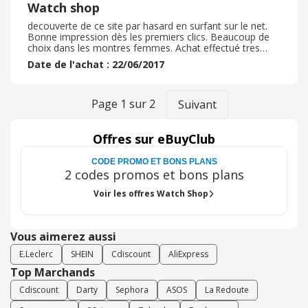
Watch shop
decouverte de ce site par hasard en surfant sur le net.
Bonne impression dès les premiers clics. Beaucoup de
choix dans les montres femmes. Achat effectué tres
rapidement et livraison dans les temps. Montre en bon
Date de l'achat : 22/06/2017
état et en parfait état de fonctionnement.
Page
1
sur
2
Suivant
Offres sur eBuyClub
CODE PROMO ET BONS PLANS
2 codes promos et bons plans
Voir les offres Watch Shop
Vous aimerez aussi
E.Leclerc
SHEIN
Cdiscount
AliExpress
Top Marchands
Cdiscount
Darty
Sephora
ASOS
La Redoute