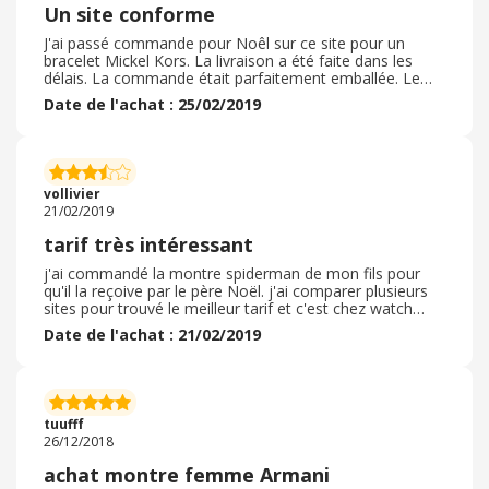
Un site conforme
J'ai passé commande pour Noêl sur ce site pour un
bracelet Mickel Kors. La livraison a été faite dans les
délais. La commande était parfaitement emballée. Le
bracelet était conforme a ce que j'avais vu sur Internet.
Date de l'achat : 25/02/2019
Un peu déçu par le fait que le bracelet était emballé dans
un plastique sous vide à l'intérieur de l’écrin de
rangement. Très simple à retirer pour l'offrir, mais ce
point pourrait être modifier. Concernant les retours cela
n'a pas était le cas donc aucun soucis, et je ne sais pas
vollivier
si les retours sont a nos frais.
21/02/2019
tarif très intéressant
j'ai commandé la montre spiderman de mon fils pour
qu'il la reçoive par le père Noël. j'ai comparer plusieurs
sites pour trouvé le meilleur tarif et c'est chez watch
shop qu'elle était la moins cher. aucun problème
Date de l'achat : 21/02/2019
rencontré pour passer ma commande et j'ai reçu ma
commande a temps. la montre était très bien emballée
et en parfait état. seul bémol la livraison a été assez
longue et le délais annoncé non respecté de quelques
jours mais en période d'achat de Noël ça peut se
tuufff
comprendre. je commanderais de nouveau sur ce site si
26/12/2018
besoin.
achat montre femme Armani