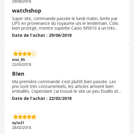
29/06/2018
commanderais de nouveau sur ce site sans hésiter.
watchshop
Super site, commande passée le lundi matin, livrée par
UPS en provenance du royaume uni le lendemain. Colis
bien protégé, montre superbe Casio M5610 a un très
bon prix. Je recommande vivement le site et son
Date de l'achat : 29/06/2018
paiement sécurisé PP. seb
nini_95
22/03/2018
BIen
Ma première commande s'est plutôt bien passée. Les
prix sont très concurrentiels, les articles arrivent bien
emballés. Cependant j'ai trouvé le site un peu fouillis et il
n'y a pas possibilité de suivre la livraison. Un peu
Date de l'achat : 22/03/2018
dommage...
nyla21
28/02/2018