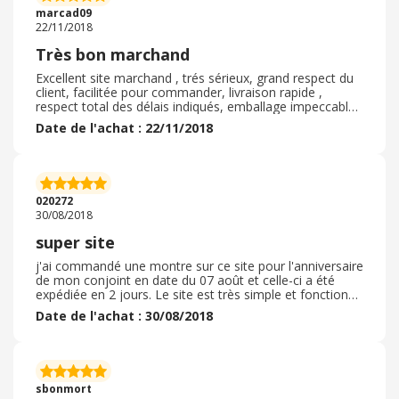
marcad09
22/11/2018
Très bon marchand
Excellent site marchand , trés sérieux, grand respect du
client, facilitée pour commander, livraison rapide ,
respect total des délais indiqués, emballage impeccable
et soigné, trés bon rapport qualité / prix . Trés bon
Date de l'achat : 22/11/2018
produit , d'exellente qualité aucune mauvaise surprise,
site trés sérieux, mon attente a été completement
satisfaite, marchand à recommander vivement à toutes
et à tous que se soit pour pour soi même ou offrir un
cadeau à un proche ou un ami . . En conclusion, super,
020272
super, super
30/08/2018
super site
j'ai commandé une montre sur ce site pour l'anniversaire
de mon conjoint en date du 07 août et celle-ci a été
expédiée en 2 jours. Le site est très simple et fonctionne
très bien, ma commande s'est déroulée à merveille et
Date de l'achat : 30/08/2018
rapidement. En moins d'une semaine je recevais ma
commande, le délai annoncé était donc respecté. J'avais
demandé un emballage cadeau qui a bien était pris en
compte, l'emballage était fait avec goût et le colis était
en parfait état. La montre correspond à celle de ma
sbonmort
commande et la qualité est également respectée. Je