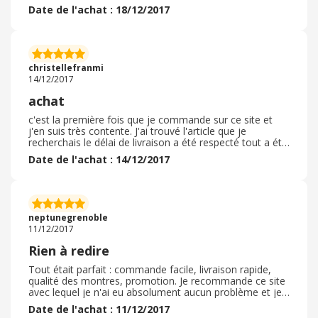
même en période de Noël la livraison se fait en 24
Date de l'achat : 18/12/2017
heures, du jour au lendemain.
christellefranmi
14/12/2017
achat
c'est la première fois que je commande sur ce site et
j'en suis très contente. J'ai trouvé l'article que je
recherchais le délai de livraison a été respecté tout a été
vraiment très bien. Je recommande vivement ce site
Date de l'achat : 14/12/2017
neptunegrenoble
11/12/2017
Rien à redire
Tout était parfait : commande facile, livraison rapide,
qualité des montres, promotion. Je recommande ce site
avec lequel je n'ai eu absolument aucun problème et je
recommanderai certainement. Site de confiance.
Date de l'achat : 11/12/2017