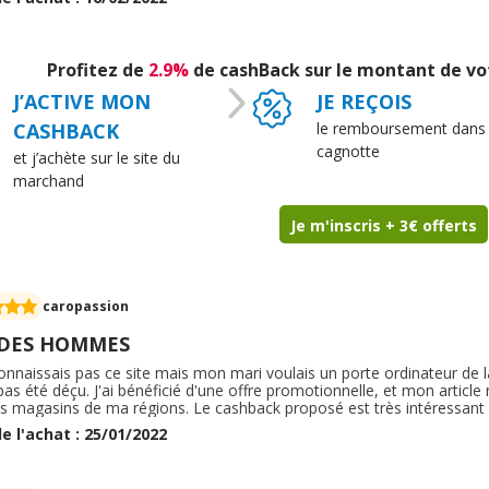
tre et grâce à l'obligeance des deux commerçants. Merci à eux.
Profitez de
2.9%
de cashBack sur le montant de v
J’ACTIVE MON
JE REÇOIS
CASHBACK
le remboursement dans
cagnotte
et j’achète sur le site du
marchand
Je m'inscris + 3€ offerts
caropassion
 DES HOMMES
connaissais pas ce site mais mon mari voulais un porte ordinateur de
 pas été déçu. J'ai bénéficié d'une offre promotionnelle, et mon article
s magasins de ma régions. Le cashback proposé est très intéressant e
rt appréciable car trop souvent il faut attendre avant de pouvoir pré
e l'achat : 25/01/2022
 suis certaine d'avoir a refaire des commandes en passant par eux. Si
et souvent a très bon prix voir à prix réduit.