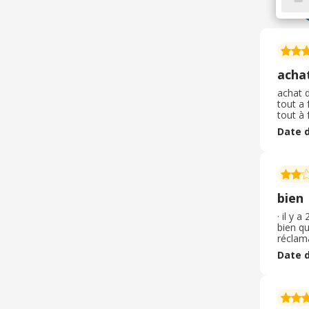
acha
achat 
tout a 
tout à 
et coul
Date d
charge,
bien
· il y 
bien qu
réclam
contac
Date d
Colis l
Taille 
du blac