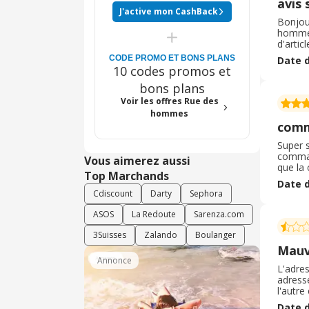
avis
J'active mon CashBack
Bonjou
homme 
d'artic
digital
CODE PROMO ET BONS PLANS
Date d
utilisat
10 codes promos et
bons plans
Voir les offres Rue des
hommes
comm
Super 
comman
Vous aimerez aussi
que la 
Top Marchands
corres
Date d
promos,
Cdiscount
Darty
Sephora
ASOS
La Redoute
Sarenza.com
3Suisses
Zalando
Boulanger
Mauv
Annonce
L'adres
adresse
l'autre
Mon adr
Date d