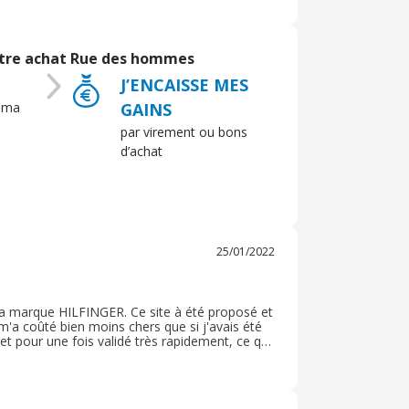
otre achat Rue des hommes
J’ENCAISSE MES
 ma
GAINS
par virement ou bons
d’achat
25/01/2022
 la marque HILFINGER. Ce site à été proposé et
 m'a coûté bien moins chers que si j'avais été
t pour une fois validé très rapidement, ce qui
tendre au cashback attendu. Je recommande ce
te offrant de la maroquinerie et accessoires de