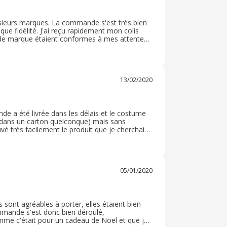
usieurs marques. La commande s'est très bien
èque fidélité. J'ai reçu rapidement mon colis
ons de marque étaient conformes à mes attentes
rs été satisfait. Je recommande ce site chez
13/02/2020
e a été livrée dans les délais et le costume
ré dans un carton quelconque) mais sans
vé très facilement le produit que je cherchais
dement à mon domicile. Je recommande vivement
! MerciLivraison rapide, comme prévu.
ce site
05/01/2020
es sont agréables à porter, elles étaient bien
ommande s'est donc bien déroulé,
mme c'était pour un cadeau de Noël et que je