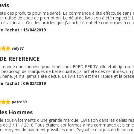
avis
cheté des produits pour ma santé. La commande à été effectuée sans
ir utilisé de code de promotion. Le délai de livraison à été respecté.
 était intact. Oui, les articles que j'ai acheté ont été conformes à ce
t au niveau auquel je m'attendais. Je n'ai pas eu besoin de retourne
e l'achat : 15/04/2019
 goût est nickel, j'ai hâte d'en racheter dans un petit temps. Et je ne p
valy87
 DE REFERENCE
ommandé une chemise pour Noël chez FRED PERRY, elle était tip top. 
, beaucoup de marques de belle qualité. J'ai acheté des ceintures, un
nerie. Je n'ai jamais été déçue. La livraison est très rapide et la pré
s bien emballés. Pour moi c'est vraiment un site de référence. Je sai
e l'achat : 09/02/2019
e que ça va être dur ailleurs.
patre69
des Hommes
de sous-vêtements d'une grande marque. Livraison dans les délais res
us de 3 / 11 / 2018 Tous étaient conformes à ma commande et bien emb
urs moyens de paiement possibles dont Paypal Je n'ai pas eu besoin d