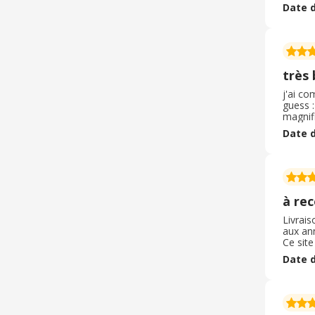
ne trou
Date d
j'atten
très 
j'ai co
guess :
magnifi
jours v
Date d
recomm
à re
Livrai
aux ann
Ce site
marque
Date d
sous v