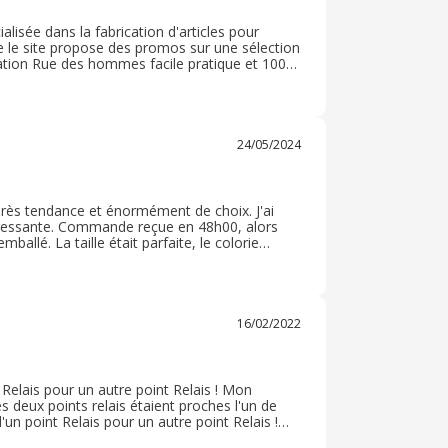
sée dans la fabrication d'articles pour
le site propose des promos sur une sélection
plication Rue des hommes facile pratique et 100%
he est efficace Je recommande le site a d’autres
24/05/2024
rès tendance et énormément de choix. J'ai
éressante. Commande reçue en 48h00, alors
allé. La taille était parfaite, le colorie
 site pour nos hommes, un peu cher si pas de
elles, donc à surveiller de prêt
16/02/2022
t Relais pour un autre point Relais ! Mon
es deux points relais étaient proches l'un de
un point Relais pour un autre point Relais !
que les deux points relais étaient proches l'un