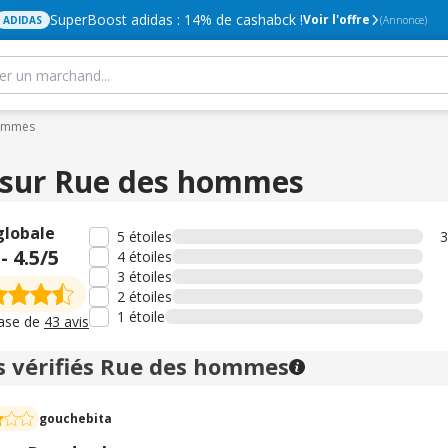
SuperBoost adidas : 14% de cashabck !
Voir l'offre
ADIDAS
(Annonce)
hommes
 sur Rue des hommes
globale
5 étoiles
3
-
4.5
/5
4 étoiles
3 étoiles
2 étoiles
1 étoile
base de
43 avis
s vérifiés Rue des hommes
gouchebita