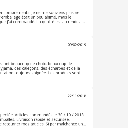
 encombrements. Je ne me souviens plus ne
 L'emballage était un peu abimé, mais le
 que j'ai commandé. La qualité est au rendez -
r ma commande car tout s'est bien passé pour
eux pas savoir si les retours étaient gratuits.
09/02/2019
Ils ont beaucoup de choix, beaucoup de
 pyjama, des caleçons, des écharpes et de la
sentation toujours soignée. Les produits sont
s que si je ne trouve pas mon bonheur, je sais
22/11/2018
pectée. Articles commandés le 30 / 10 / 2018
allés. Livraison rapide et sécurisée.
e retourner mes articles. Si par malchance un