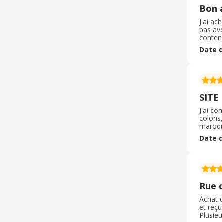
Bon 
J'ai a
pas avo
contenu
vous e
Date d
moi, le
SITE
J'ai c
coloris
maroqui
toujour
Date d
d'avanc
Rue 
Achat 
et reç
Plusie