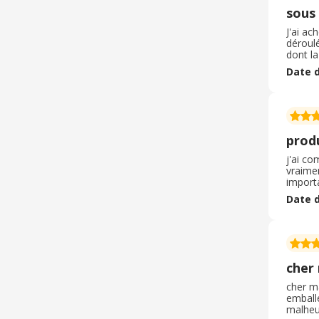
sous
J'ai a
déroulé
dont la
et très
Date d
qui je
produ
j'ai c
vraimen
importa
sur ru
Date d
ce site
Chauss
cher 
cher ma
emballé
malheu