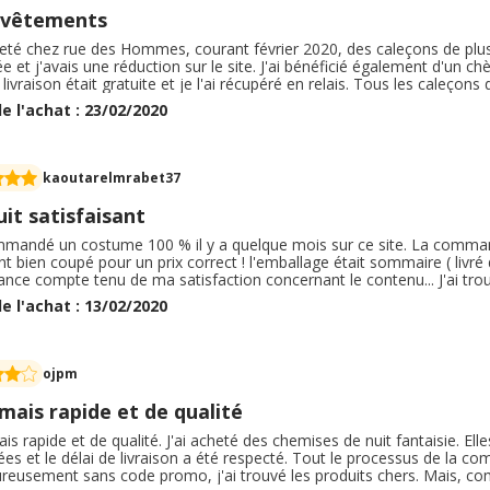
 vêtements
cheté chez rue des Hommes, courant février 2020, des caleçons de pl
e et j'avais une réduction sur le site. J'ai bénéficié également d'un ch
 livraison était gratuite et je l'ai récupéré en relais. Tous les caleç
 confortables. J'ai déjà commandé chez rue des Hommes et j'ai toujou
e l'achat : 23/02/2020
 commande mes sous-vêtements, mes chaussettes et mes pyjamas.
kaoutarelmrabet37
it satisfaisant
ommandé un costume 100 % il y a quelque mois sur ce site. La command
t bien coupé pour un prix correct ! l'emballage était sommaire ( liv
nce compte tenu de ma satisfaction concernant le contenu... J'ai trou
edeshommes. com, dans ma taille et le produit a été livré très rapi
e l'achat : 13/02/2020
 internet fiable et je recommanderais sans hésiter la prochaine fois 
ures conformes et bien emballées à prix imbattable. Je recommande 
ojpm
mais rapide et de qualité
is rapide et de qualité. J'ai acheté des chemises de nuit fantaisie. Ell
es et le délai de livraison a été respecté. Tout le processus de la c
reusement sans code promo, j'ai trouvé les produits chers. Mais, co