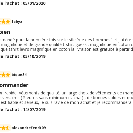
vais rien qui me satisfasse dans les autres boutiques, je les ai achet
e l'achat : 05/01/2020
dais, donc pas de mauvaise surprise
fabyx
bien
mmandé pour la première fois sur le site 'rue des hommes" et j'ai été 
 magnifique et de grande qualité t-shirt guess : magnifique en coton 
que tshirt levi's magnifique en coton la livraison est gratuite à partir
ous trouverez de très grandes marques et durant les soldes, les prix son
e l'achat : 05/10/2019
ande se site
bique84
commander
son rapide, vêtements de qualité, un large choix de vêtements de ma
iversaires ( 5 euros sans minimum d’achat) , de bonnes soldes et que
 est fiable et sérieux, je suis ravie de mon achat et je recommandera
 Athena. Je n’ai pas eu besoin de contacter le service client. Tout s
e l'achat : 14/07/2019
êtements accessoires pour hommes.
alexandrefendt09