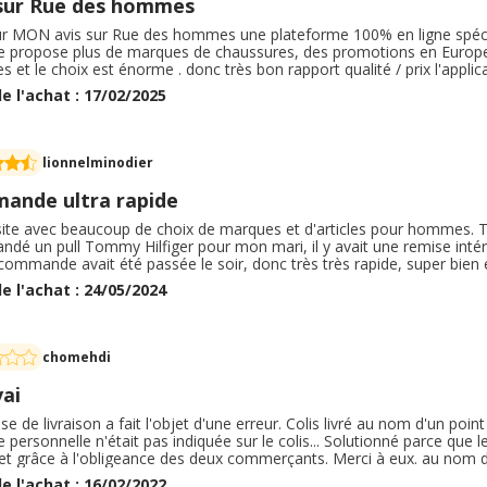
 sur Rue des hommes
r MON avis sur Rue des hommes une plateforme 100% en ligne spéciali
propose plus de marques de chaussures, des promotions en Europe 
les et le choix est énorme . donc très bon rapport qualité / prix l'ap
e tout se fait en ligne La navigation est aisée et le moteur de recherc
e l'achat : 17/02/2025
eur
lionnelminodier
ande ultra rapide
site avec beaucoup de choix de marques et d'articles pour hommes. T
dé un pull Tommy Hilfiger pour mon mari, il y avait une remise int
commande avait été passée le soir, donc très très rapide, super bien emb
pondait parfaitement à la photo. Pas du tout déçu. Je recommande ce
e l'achat : 24/05/2024
 mais il semble que le site fasse régulièrement des offres promotionn
chomehdi
ai
se de livraison a fait l'objet d'une erreur. Colis livré au nom d'un poin
 personnelle n'était pas indiquée sur le colis... Solutionné parce que l
 et grâce à l'obligeance des deux commerçants. Merci à eux. au nom d'
esse personnelle n'était pas indiquée sur le colis... Solutionné parce 
e l'achat : 16/02/2022