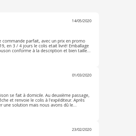
14/05/2020
 de commande parfait, avec un prix en promo
, en 3 / 4 jours le colis etait livré! Emballage
ouson conforme à la description et bien taille
lle n'etait pas bonne, frais de retour pris en
01/03/2020
ivraison se fait à domicile. Au deuxième passage,
che et renvoie le colis à l'expéditeur. Après
er une solution mais nous avons dû le
aines après la date où nous en avions besoin.
lors que le produit était marqué en stock.
t car taille 3 plus disponible... et donc promo
23/02/2020