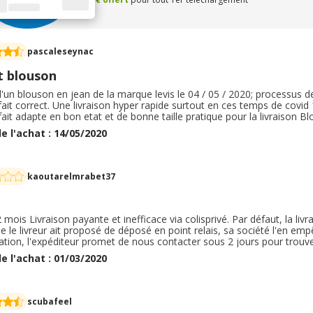
pascaleseynac
t blouson
d'un blouson en jean de la marque levis le 04 / 05 / 2020; processus
fait correct. Une livraison hyper rapide surtout en ces temps de covid 19
fait adapte en bon etat et de bonne taille pratique pour la livraison Bl
eur bleu jean comme sur la photo. j'ai du renvoyer le premier car la tai
e l'achat : 14/05/2020
 aucun frais. en conclusion, tres bon achat, tres bon site.
kaoutarelmrabet37
a 2 mois Livraison payante et inefficace via colisprivé. Par défaut, la l
e le livreur ait proposé de déposé en point relais, sa société l'en empê
ation, l'expéditeur promet de nous contacter sous 2 jours pour trouv
ter nous-même après une semaine d'attente. Le colis est arrivé 3 sem
e l'achat : 01/03/2020
ivré avec 2 semaines de retard pour des raisons d approvisionnement a
5 livree au lieu de taille 3. Pour finir aucune possibilité de remplacemen
kfriday loupée sur ce site et sur d autres avec des prix similaires
scubafeel