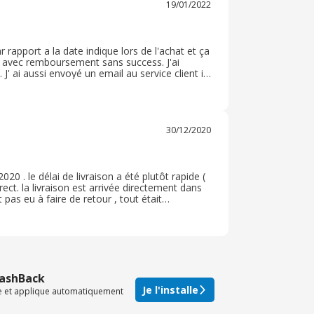
19/01/2022
r rapport a la date indique lors de l'achat et ça
our avec remboursement sans success. J'ai
 ai aussi envoyé un email au service client il
chat sur ce site et je trouve la qualité du
30/12/2020
020 . le délai de livraison a été plutôt rapide (
rrect. la livraison est arrivée directement dans
 pas eu à faire de retour , tout était
 retour j'ai 30 jours pour faire mon retour dans
CashBack
Je l'installe
te et applique automatiquement