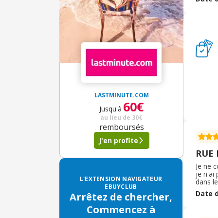
de l'au
LASTMINUTE.COM
60€
Jusqu'à
au lieu de
30€
remboursés
J'en profite
RUE
Je ne 
je n'ai
L'EXTENSION NAVIGATEUR
dans le
EBUYCLUB
est fo
Date d
Arrêtez de chercher,
site et
marque 
Commencez à