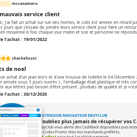
mccanamero
mauvais service client
, J'ai fait un achat sur rue des homes, le colis est arrivee en retard pa
ois jours que j'essaie de joindre leurs service client pour faire un ret
en moyenne 6 fois chaque jour matin et soir et personne ne réponds. J'
s d'une semaine sans réponse encore. C'est ma première expérience d'a
e l'achat : 19/01/2022
 client très mauvaise! ! Maria Canamero.
charlielissot
ts de noel
it un achat d'un jean levi's et d'une trousse de toilette le 04 Décembre 2
on arrivée sous 3 jours ouvrés ) , l'emballage était plastique et très co
e aux lettres pas besoin d'être présent ; produits de qualité et je n'est
e. ( aspect de la trousse correct et jean à la bonne taille ) En cas de
e l'achat : 30/12/2020
dial relais. je recommande ce site pour homme et adolescent.
L'EXTENSION NAVIGATEUR EBUYCLUB
N'oubliez plus jamais de récupérer vos 
eBuyClub vous alerte des CashBack disponibles puis tes
les Codes Promo chez vos marchands préférés.
+1€ offert
pour tout 1er téléchargement