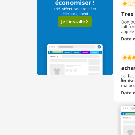
économiser !
+1€ offert
pour tout 1er
Tres 
téléchargement
Je l'installe
Bonjour
fait tr
appelé 
y a plu
Date d
service
acha
j'ai fa
livrais
ma boit
conform
Date d
un mon