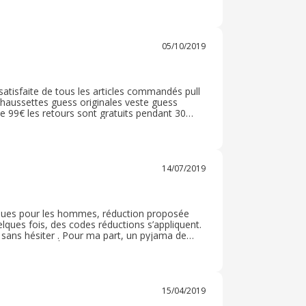
ées. La description était conforme à ce que
05/10/2019
satisfaite de tous les articles commandés pull
chaussettes guess originales veste guess
 de 99€ les retours sont gratuits pendant 30
t très attractifs la livraison est rapide je
14/07/2019
rques pour les hommes, réduction proposée
lques fois, des codes réductions s’appliquent.
i sans hésiter . Pour ma part, un pyjama de
’est bien passé. À recommander pour vêtements
15/04/2019