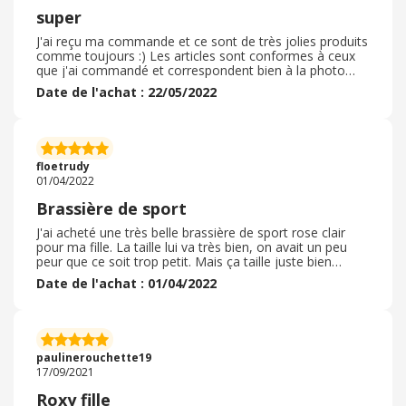
super
J'ai reçu ma commande et ce sont de très jolies produits
comme toujours :) Les articles sont conformes à ceux
que j'ai commandé et correspondent bien à la photo
Tous les produits taillent correctement, je ne peux
Date de l'achat : 22/05/2022
jamais me tromper en commandant sur roxy. fr, je sais
que ca sera la bonne taille ! ! Si jamais vous devez
renvoyer vos articles, il vaut mieux payer avec paypal car
le retour est gratuit dans ce cas la ;) L'emballage est
toujours impeccable, le carton est de bonne qualité.
floetrudy
Attention parfois la qualité des tissus n'est pas toujours
01/04/2022
au RDV. Mais dans l'ensemble très satisfaite ! !
Brassière de sport
J'ai acheté une très belle brassière de sport rose clair
pour ma fille. La taille lui va très bien, on avait un peu
peur que ce soit trop petit. Mais ça taille juste bien
comme il faut. Le colis est arrivé très rapidement, plus
Date de l'achat : 01/04/2022
vite que prévu même, pour le plus grand bonheur de ma
fille. Livraison soignée, bon retour à l'intérieur au cas où
cela n'allait pas. Description de l'article conforme à ce
qu'on a reçu. Très belle couleur. Je recommande le site
ROXY, surtout en passant par les cartes cadeaux
paulinerouchette19
ebuyclub. Toujours un réel plaisir.
17/09/2021
Roxy fille