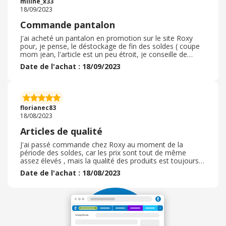
mliine_x33
n'est plus a prouver.
18/09/2023
Commande pantalon
J'ai acheté un pantalon en promotion sur le site Roxy
pour, je pense, le déstockage de fin des soldes ( coupe
mom jean, l'article est un peu étroit, je conseille de
prevoir une taille au dessus pour ce type de coupe) .
Date de l'achat : 18/09/2023
D'abord j'ai pris une carte cadeau sur EbuyClub, puis j'ai
complété avec ma carte bancaire comme c'est souvent
le cas lorsque je passe par la plateforme. Je suis ensuite
passée par le lien EbuyClub pour me rendre sur le site
Roxy afin de bénéficier du cashback annoncé par
florianec83
l'application.
18/08/2023
Articles de qualité
J'ai passé commande chez Roxy au moment de la
période des soldes, car les prix sont tout de même
assez élevés , mais la qualité des produits est toujours
au rendez-vous. En Plus des réductions en solde , J’ai pu
Date de l'achat : 18/08/2023
profiter d’un code promo afin de réduire encore
davantage le prix de ma Commande . Le délai de
livraison a été respecté conformément au délai qui était
indiqué lors de la validation de mon achat. Il s’agit de
mon troisième achat en solde chez Roxy , une chose est
sûre je recommanderai de nouveau en période de solde
car les produits sont vraiment de qualité et les offres en