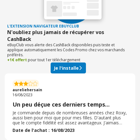
soldes sont très intéressantes
L'EXTENSION NAVIGATEUR EBUYCLUB
N'oubliez plus jamais de récupérer vos
CashBack
eBuyClub vous alerte des CashBack disponibles puis teste et
applique automatiquement les Codes Promo chez vos marchands
préférés.
+1€ offert
pour tout 1er téléchargement
Je l'installe
aureliehersain
16/08/2023
Un peu déçue ces derniers temps...
Je commande depuis de nombreuses années chez Roxy,
aussi bien pour moi que pour mes filles. D'autant plus
que le compte fidélité est assez avantageux. J'aimais
bien leurs vêtements, les motifs utilisés et la qualité.
Date de l'achat : 16/08/2023
Mais depuis quelques temps les prix se sont envolés, si
bien que j'attends d'avoir minimum 50% de réduction