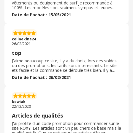
vêtements ou équipement de surf je recommande à
100%. Les modèles sont vraiment sympas et jeunes
tout en restant "habillés". On y trouve à la fois du
Date de l'achat : 15/05/2021
beachwear mais aussi des chemise et robes plus
propices aux sorties. Les combinaisons de surfs femme
sont originales et taillent bien , les couleurs sont vives et
donnent envie. Le site est vraiment complet et permet
de trouver des articles de bonnes qualité pour un budget
celinekine24
moyen de quoi faire de jolis cadeaux en toute saison
26/02/2021
notamment pour les sportifs. J'adore, très bon shop
top
J'aime beaucoup ce site, il y a du choix, lors des soldes
ou des promotions, les tarifs sont interessants. Le site
ets facile et la commande se déroule très bien. Il y a
également un système de points fidélité qui existe,
Date de l'achat : 26/02/2021
interessant si on commande souvent. Le déali de
livraison est respécté et les artciles sont bien emballés.
si on souhaite rendre un article sans frais il faut soit aller
en boutique soit payer via paypal. Dans les deux cas le
remboursement se fait rapidement. Je recommande ce
kowiak
site
22/12/2020
Articles de qualités
J'ai profité d'un code promotion pour commander sur le
site ROXY. Les articles sont un peu chers de base mais la
qualité est là. Que ce soit pour les articles d'hiver