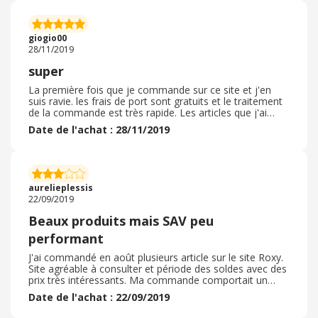
commande. Les prix sont un peu élevés mes la qualité
des vêtements est parfaite. Ca vaut donc le coup. Les
articles que j'ai acheté étaient conformes aux
giogio00
descriptions du site. Très bonne indication dans les
28/11/2019
tailles donc aucuns soucis à ce niveau la. Je
recommande vraiment ce marchand.
super
La première fois que je commande sur ce site et j'en
suis ravie. les frais de port sont gratuits et le traitement
de la commande est très rapide. Les articles que j'ai
commandé sont de très bonnes qualités et conforme à
Date de l'achat : 28/11/2019
mes attentes. Je n'ai donc pas eu besoin de retourner les
articles car ils étaient très bien taillés. L'emballage était
correct. Le délai de livraison sont assez rapide. je vous
recommande donc le site qui est très sérieux et
attendez les soldes pour avoir les meilleurs tarifs. Au top
aurelieplessis
22/09/2019
Beaux produits mais SAV peu
performant
J'ai commandé en août plusieurs article sur le site Roxy.
Site agréable à consulter et période des soldes avec des
prix très intéressants. Ma commande comportait un
haut et un bas vendu séparément mais de la même
Date de l'achat : 22/09/2019
gamme. Suite à une erreur de stock je n'ai reçu que le
bas, j'ai donc demandé un geste commercial avec