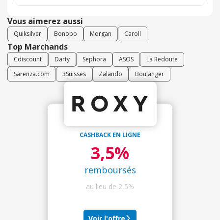
Vous aimerez aussi
Quiksilver
Bonobo
Morgan
Caroll
Top Marchands
Cdiscount
Darty
Sephora
ASOS
La Redoute
Sarenza.com
3Suisses
Zalando
Boulanger
CASHBACK EN LIGNE
3,5%
remboursés
au lieu de
2,5%
Voir l'offre