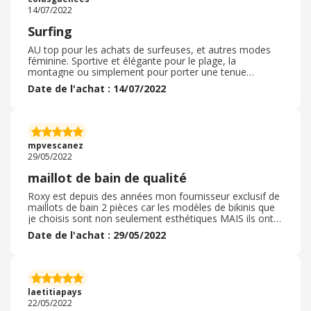
appel au service client.
14/07/2022
Surfing
AU top pour les achats de surfeuses, et autres modes
féminine. Sportive et élégante pour le plage, la
montagne ou simplement pour porter une tenue
confortable et bien souvent fleurie! Achat d'une planche
Date de l'achat : 14/07/2022
de surf chez Roxy, au top! Tout comme pour mon surf
skate. Et en magasin, toujours une équipe de vendeurs
agréable et de bon conseil. On se sent déjà en vacances.
La qualité de leur produit n'est pas négligeable. ça dure
dans le temps, on peut les porter d'une saison à l'autre
mpvescanez
et utiliser sans abus de nos planches
29/05/2022
maillot de bain de qualité
Roxy est depuis des années mon fournisseur exclusif de
maillots de bain 2 pièces car les modèles de bikinis que
je choisis sont non seulement esthétiques MAIS ils ont
une super tenue / un super maintient quand je fais des
Date de l'achat : 29/05/2022
longueurs dans les piscines ou quand je me baigne dans
l'océan ( simples baignades ou sessions de bodyboards)
. De plus la qualité du tissus est top. Le moteur de
recherche du site Roxy est vraiment bien fait pour
pouvoir sélectionner les maillots de bain qui
laetitiapays
correspondent à mes objectifs et au niveau de
22/05/2022
'couvrance' que je désire.