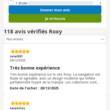
1 étoile
1
Donner mon avis
Je m'inscris
118 avis vérifiés Roxy
tatel931
28/12/2025
Très bonne expérience
Très bonne expérience sur le site Roxy. La navigation est
fluide et agréable, avec un design moderne qui reflète
parfaitement l’esprit de la marque. Les collections sont
variées, tendance et bien mises en valeur, ce qui facilite
Date de l'achat : 28/12/2025
le choix. Les descriptions des produits sont claires et
détaillées, et les tailles correspondent bien. La
commande s’est déroulée sans problème, avec un suivi
efficace et une livraison soignée. Un site fiable et
inspirant pour les amateurs de vêtements et
tatatitiss
d’accessoires de qualité.