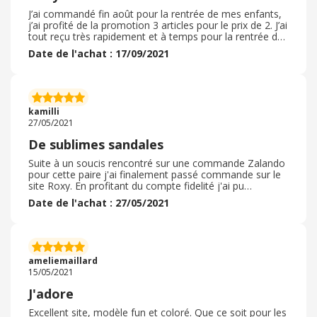
J’ai commandé fin août pour la rentrée de mes enfants,
j’ai profité de la promotion 3 articles pour le prix de 2. J’ai
tout reçu très rapidement et à temps pour la rentrée des
classes. Emballage soigné et les articles conformes à la
Date de l'achat : 17/09/2021
description, correspondant à mes attentes. Avec le
cashback, cela m’a permis d’économiser encore un peu
plus. J’ai gardé l’ensemble de ma commande, ma fille
était ravie, nous regardons déjà pour profiter du bon
plan -25% supplémentaires sur la braderie été ( bons
kamilli
plans actuels) .
27/05/2021
De sublimes sandales
Suite à un soucis rencontré sur une commande Zalando
pour cette paire j'ai finalement passé commande sur le
site Roxy. En profitant du compte fidelité j'ai pu
bénéficier d'une réduction supplémentaire en plus du
Date de l'achat : 27/05/2021
cashback donc génial. Réception assez rapide et colis
parfaitement emballé. Maintenant plusq u'a attendre le
soleil pour profiter de cette paire. Le site est très
agréable et le programme de fidélité permet de
bénéficier de nombreuses promo ce qui est très
ameliemaillard
intéressant. Je recommande ce site.
15/05/2021
J'adore
Excellent site, modèle fun et coloré. Que ce soit pour les