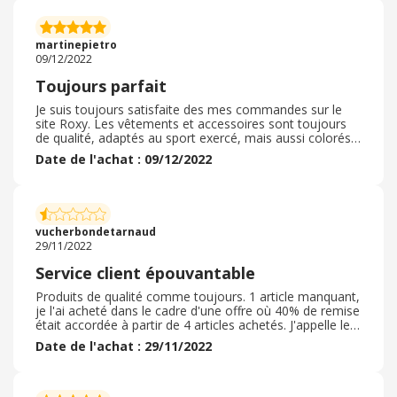
pour commander, sinon ce n'est pas abordable. Et la
qualité a malheureusement baissé. Certaines coupes se
déforment au lavage, le tissu est moins épais, pas de
martinepietro
doublure sur les robes. C'est dommage...
09/12/2022
Toujours parfait
Je suis toujours satisfaite des mes commandes sur le
site Roxy. Les vêtements et accessoires sont toujours
de qualité, adaptés au sport exercé, mais aussi colorés,
gais, ce qui ne gâche rien. Le site est agréable,
Date de l'achat : 09/12/2022
ergonomique et les commandes fluides. Le programme
de fidélité permet d'avoir très souvent des réductions
intéressantes. Les envois et les retours sont gratuits
pour les membres du Roxy Club, ce qui est vraiment très
pratique. Les délais de livraison sont toujours respectés,
vucherbondetarnaud
et l'emballage impeccable.
29/11/2022
Service client épouvantable
Produits de qualité comme toujours. 1 article manquant,
je l'ai acheté dans le cadre d'une offre où 40% de remise
était accordée à partir de 4 articles achetés. J'appelle le
service client, je demande à remplacer l'article manquant
Date de l'achat : 29/11/2022
mem modèle mais en changeant de couleur. Le produit
est disponible mais on me dit que ce n'est pas possible
de faire cela. On me propose de le commander en ligne,
sauf que si je fais cela, je ne bénéficie évidemment pas