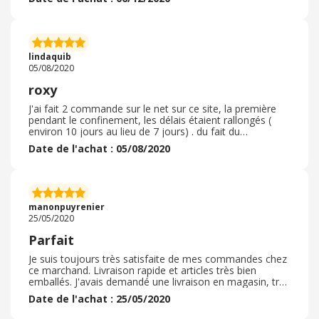
quand on hésite entre deux tailles. On peut échanger en
boutiques mais encore faut-il pouvoir en trouver une à
moins de 100 km à la ronde... Du coup, ça pousse à
passer par des sites comme Zalando qui permettent de
changer gratuitement. Sinon la livraison est super rapide.
lindaquib
On reçoit beaucoup de mails après achats, c'est lassant.
05/08/2020
roxy
J'ai fait 2 commande sur le net sur ce site, la première
pendant le confinement, les délais étaient rallongés (
environ 10 jours au lieu de 7 jours) . du fait du
rallongement de durée, ils m'ont adressé une réduction
Date de l'achat : 05/08/2020
de dix euros pour une prochaine commande que j'ai
utilisé bien sur. La disponibilité et les promotions sont
intéressantes sur le site. Il y a beaucoup de modèles
pour femmes et enfants et la livraison est gratuite
quelque soit le montant de la commande si bous
manonpuyrenier
appartenez au boarderclub ( inscription gratuite, valable
25/05/2020
en boutique et sur quiksiver et DC Shoes)
Parfait
Je suis toujours très satisfaite de mes commandes chez
ce marchand. Livraison rapide et articles très bien
emballés. J'avais demandé une livraison en magasin, très
pratique quand le produit souhaité n'est pas disponible
Date de l'achat : 25/05/2020
en boutique. De plus livraison en boutique gratuite. J'ai
profité de promotion sur le site pour passer ma