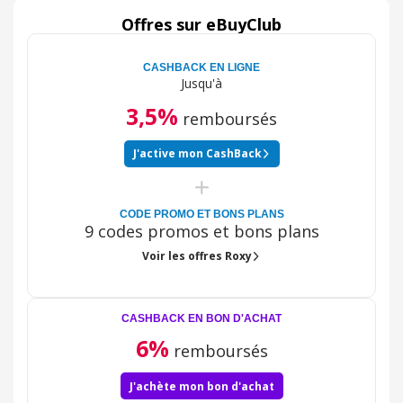
ou snow ce qui est un plus, mais également des
accessoires ( bijoux, montres, écharpes, chapeaux,
Offres sur eBuyClub
chaussures... ) Je recommande cette marque et ce site
les yeux fermés
CASHBACK EN LIGNE
Jusqu'à
3,5%
remboursés
J'active mon CashBack
CODE PROMO ET BONS PLANS
9 codes promos et bons plans
Voir les offres Roxy
CASHBACK EN BON D'ACHAT
6%
remboursés
J'achète mon bon d'achat