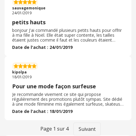
recours à aucun code promo mais à partir d'une certaine
somme cela était possible surtout pour une première
sauvagemonique
livraison.
24/01/2019
petits hauts
bonjour J'ai commandé plusieurs petits hauts pour offrir
à ma fille à Noël. Elle était super contente, les tailles
étaient justes comme il faut et les couleurs étaient
conformes au site. Rien à dire. J'ai juste échangé un tee
Date de l'achat : 24/01/2019
shirt qui ne plaisait pas trop et Roxy m'a remboursé sans
aucun problème. J'ai eu la livraison dans les délais prévus
et l'emballage était parfait. Je recommande Roxy sans
aucun problème. En plus pendant la période de Noël le
délai pour renvoyer un article était beaucoup plus long .
kipolpa
18/01/2019
Pour une mode façon surfeuse
Je recommande vivement ce site qui propose
régulièrement des promotions plutôt sympas. Site dédié
à une mode féminine mis également surfeuse, skateuse,
snowbordeuse ... Les produits sont de bonne qualités.
Date de l'achat : 18/01/2019
Livraison gratuite en point relais à partir de 25€ et 49€
en livraison à domicile. Beaucoup de produits qu'on ne
trouve pas forcément en boutique, et surtout il en existe
peu, voir pas du tout proche de chez moi. On y trouve
Page
1
sur
4
Suivant
des vêtements plus technique pour la pratique du surf