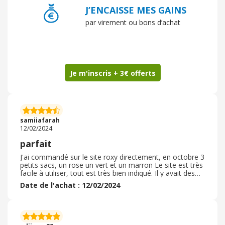
J’ENCAISSE MES GAINS
par virement ou bons d’achat
Je m'inscris + 3€ offerts
samiiafarah
12/02/2024
parfait
J'ai commandé sur le site roxy directement, en octobre 3
petits sacs, un rose un vert et un marron Le site est très
facile à utiliser, tout est très bien indiqué. Il y avait des
promotions à ce moment là donc les articles n'étaient
Date de l'achat : 12/02/2024
vraiment pas chères et ça valait le coup. La livraison à
été extrêmement rapide, commandé le 20, envoyé le 21
et reçu 2 jours après, tout à été respecté. Les articles
étaient très bien emballés séparément. Ils étaient encore
plus beaux qu'en photos, et la qualité de la marque Roxy