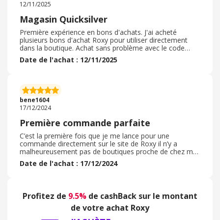
12/11/2025
Magasin Quicksilver
Première expérience en bons d'achats. J'ai acheté
plusieurs bons d'achat Roxy pour utiliser directement
dans la boutique. Achat sans problème avec le code
barre reçu par mail ou dans l'application. On peut utiliser
Date de l'achat : 12/11/2025
partiellement ou totalement le bon d'achat. On peut
marquer s'il est encore actif pour utiliser le solde la fois
prochaine ou l'archiver en précisant qu'il a été utilisé
totalement. Transaction rapide et parfaite avec le
cashback instantané dès l'achat, visible dans la cagnotte.
bene1604
Je recommande.
17/12/2024
Première commande parfaite
C’est la première fois que je me lance pour une
commande directement sur le site de Roxy il n’y a
malheureusement pas de boutiques proche de chez moi
et les revendeurs de la marque n’ont pas toutes les
Date de l'achat : 17/12/2024
références ni assez de choix. J’avais besoin d’une paire
de gants de ski . J’ai apprécié le choix sur le site dans le
choix de ce que je cherchais et j’en ai profité pour
consulter d’autres références du site . Le site est très
Profitez de
9.5%
de cashBack sur le montant
agréable et j’apprécie le fait qu’il y a ait beaucoup de
choix . J’attends ma commande avec impatience
de votre achat Roxy