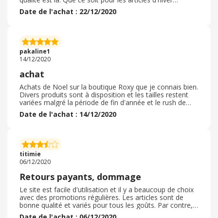
commandés pour aller au ski que pour les affaires d'été (
Date de l'achat : 22/12/2020
maillot de bain) . Les sous pull sont bien chauds et bien
pensés, avec des aérations sous les aisselles et une
fermeture éclair qui remonte bien jusqu'au cou. Les
bikinis sont bien coupés et doublés, ce qui évite les
surprises une fois le maillot de bain blanc mouillé. Je
pakaline1
recommande cette marque
14/12/2020
achat
Achats de Noel sur la boutique Roxy que je connais bien.
Divers produits sont à disposition et les tailles restent
variées malgré la période de fin d'année et le rush de
Noel. Les articles sont, comme à leur habitude, de
Date de l'achat : 14/12/2020
qualité et les prix restent abordables lors de ces
promotions de fin d'année. Le site internet, quand à lui ,
est clair et permet une visualisation rapide des produits
disponibles. La livraison s'effectue dans des bonnes
conditions: soin de l'emballage et rapidité pour la
titimie
réception des produits.
06/12/2020
Retours payants, dommage
Le site est facile d'utilisation et il y a beaucoup de choix
avec des promotions régulières. Les articles sont de
bonne qualité et variés pour tous les goûts. Par contre,
les retours sont payants donc c'est assez embêtant
Date de l'achat : 06/12/2020