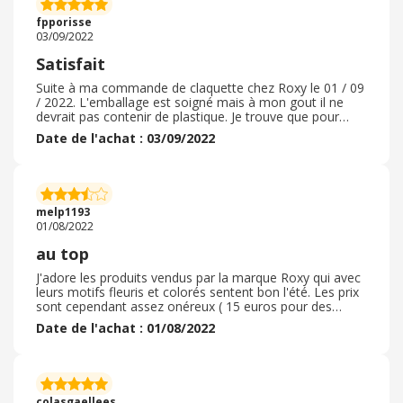
de la remise de 40% ( il faut 4 articles pour cela ! ) . J'ai
fpporisse
insisté avec courtoisie, dame pas très aimable qui ne
03/09/2022
cherche pas à trouver une solution. Vraiment dommage,
j'aimais beaucoup commander chez roxy et quicksilver.
Satisfait
Leur produit sont de bonne qualité et ils pratiquent
souvent de belles remises qui les rendent abordables.
Suite à ma commande de claquette chez Roxy le 01 / 09
/ 2022. L'emballage est soigné mais à mon gout il ne
devrait pas contenir de plastique. Je trouve que pour
l'envirronement, ma commande ne devrait contenir que
Date de l'achat : 03/09/2022
du carton. Les articles sont satisfaisant. Le délai de
livraison a été respecté. Ma commande a pu être passée
très simplement, le site est plutot ergonomique. Je suis
content de ma commande et recommande le site Roxy.
Je m'attendais à ce type de service et le retour n'est pas
melp1193
gratuit mais le produit m'a satisfait, heureusement !
01/08/2022
au top
J'adore les produits vendus par la marque Roxy qui avec
leurs motifs fleuris et colorés sentent bon l'été. Les prix
sont cependant assez onéreux ( 15 euros pour des
tongs par exemple) , dommage sinon je commanderai
Date de l'achat : 01/08/2022
plus souvent . La livraison est rapide ( 2 à 3 jours en
moyenne) et soignée. De plus celle-ci gratuite pour les
membres du programme de fidelité, inscrivez- vous. Le
moteur de recherche du site n'est pas très précis. Je
recommande, allez-y. Je n' ai pas eu besoin de faire
colasgaellees