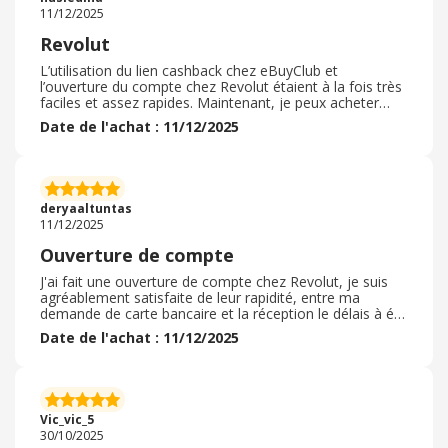
un coup d'œil.
11/12/2025
Revolut
L’utilisation du lien cashback chez eBuyClub et
l’ouverture du compte chez Revolut étaient à la fois très
faciles et assez rapides. Maintenant, je peux acheter
sans utiliser une carte physique sans payant des frais
Date de l'achat : 11/12/2025
bancaires pour avoir un compte bancaire. En plus, ils
m’ont dépanné car je n’ai pas reçu en temps ma carte de
compte d’origine. Comme je voyage beaucoup, les
différentes monnaies d’échange facilitent également ma
vie et mes paiements à l’étranger. La partie cashback de
deryaaltuntas
l’offre n’est pas négligeable non plus, enfin un bon
11/12/2025
affaire.
Ouverture de compte
J'ai fait une ouverture de compte chez Revolut, je suis
agréablement satisfaite de leur rapidité, entre ma
demande de carte bancaire et la réception le délais à été
très rapide, j'ai installé l'application sur mon téléphone
Date de l'achat : 11/12/2025
portable, et l'application est très bien, simple et pratique
, je suis entièrement ravie d'avoir ouvert ce compte, j'en
ferais mon compte principal très prochainement le temp
de diriger tous mes virements et paiements sur celui ci,
je suis tombé sur la pub de Revolut à plusieurs reprise.
Vic_vic_5
30/10/2025