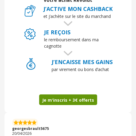
votre achat Revolut
sans complication. Les fonctionnalités proposées sont
J’ACTIVE MON CASHBACK
complètes et modernes. Pour moi, Revolut est une
excellente alternative aux banques classiques, surtout
et j’achète sur le site du marchand
pour un usage quotidien et les déplacements à
l’étranger. Je recommande sans hésiter !
JE REÇOIS
le remboursement dans ma
cagnotte
J’ENCAISSE MES GAINS
par virement ou bons d’achat
Je m'inscris + 3€ offerts
georgesbrault5675
20/04/2026