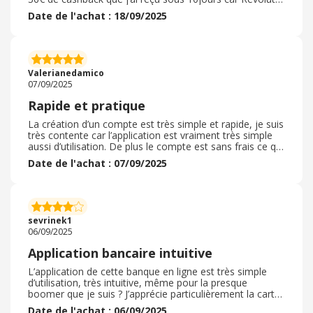
ne confirme l’ouverture qu’à réception et utilisation de
Date de l'achat : 18/09/2025
leur cb. La banque m’a offert 10€ à l’issu de 3 utilisations
de cb. La cb est envoyée le jour de la commande et on
la reçois sous 3 jours. L’interface est jolie,
l’enregistrement de nouveau rib est immédiat. Le seul
soucis pour moi est l’alimentation pas cb que je croyais
Valerianedamico
internationale mais ce n’est pas le cas
07/09/2025
Rapide et pratique
La création d’un compte est très simple et rapide, je suis
très contente car l’application est vraiment très simple
aussi d’utilisation. De plus le compte est sans frais ce qui
n’est pas négligeable car c’est assez rare connaissant les
Date de l'achat : 07/09/2025
établissements bancaires qu’il existe sur le marché. Je
recommande ce produit à 100% et j’espère que tout se
passera pour le mieux à l’avenir car c’est pour moi la
première fois que je passe par une banque en ligne.
Donc j’espère ne pas être déçu. Le temps le diras.
sevrinek1
06/09/2025
Application bancaire intuitive
L’application de cette banque en ligne est très simple
d’utilisation, très intuitive, même pour la presque
boomer que je suis ? J’apprécie particulièrement la carte
bancaire dématérialisée, qui permet de payer avec son
Date de l'achat : 06/09/2025