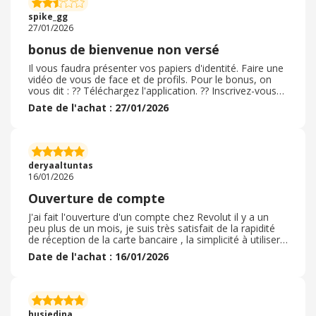
spike_gg
27/01/2026
bonus de bienvenue non versé
Il vous faudra présenter vos papiers d'identité. Faire une
vidéo de vous de face et de profils. Pour le bonus, on
vous dit : ?? Téléchargez l'application. ?? Inscrivez-vous
gratuitement et faites vérifier votre identité. ?? Effectuez
Date de l'achat : 27/01/2026
un achat éligible d'au moins 5€. Les achats éligibles
regroupent les dépenses quotidiennes telles que vos
courses. Vous devez effectuer ces achats avec une carte
Revolut ou en utilisant Revolut Pay depuis votre compte
Revolut. ?? Votre récompense s'affichera sur votre
deryaaltuntas
compte ! Et je n'ai jamais eu mon bonus de bienvenue.
16/01/2026
Le Service client de Revolut m'a dit qu'il s'en excusait. J'ai
fermé mon compte. S'ils ne sont pas honnêtes dès le
Ouverture de compte
début, autant partir à la concurrence. ;-)
J'ai fait l'ouverture d'un compte chez Revolut il y a un
peu plus de un mois, je suis très satisfait de la rapidité
de réception de la carte bancaire , la simplicité à utiliser
l'application, des services proposés. Je recommande
Date de l'achat : 16/01/2026
fortement à tous de devenir client revolut . Revolut m'a
permis d'apprendre sur l'investissement, le courtage, les
produits à investir, le service investir de Revolut est
simple à comprendre et très facile a utiliser, tout est
parfait pour avoir un aperçu de son investissement en
husiedina