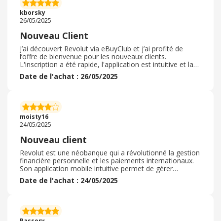
retirer dans une distributeur, je recommande à tout le
kborsky
monde, on peut y aller les yeux fermés
26/05/2025
Nouveau Client
J’ai découvert Revolut via eBuyClub et j’ai profité de
l’offre de bienvenue pour les nouveaux clients.
L'inscription a été rapide, l'application est intuitive et la
carte a été reçue en quelques jours. L’activation s’est
Date de l'achat : 26/05/2025
faite sans souci et j’ai pu effectuer mon premier
paiement sans problème. Revolut propose des
fonctionnalités utiles comme les paiements en devises,
les coffres ou encore les cartes virtuelles. C’est une
bonne solution pour gérer ses finances simplement,
moisty16
surtout en complément d’une banque traditionnelle.
24/05/2025
Nouveau client
Revolut est une néobanque qui a révolutionné la gestion
financière personnelle et les paiements internationaux.
Son application mobile intuitive permet de gérer
plusieurs devises, faire des virements à l’étranger à
Date de l'achat : 24/05/2025
moindre coût, et suivre ses dépenses en temps réel. La
carte Revolut est acceptée partout, et les taux de
change sont très compétitifs. Le service client est
généralement réactif, bien que certaines critiques
évoquent des délais lors de blocages de compte pour
Rassory