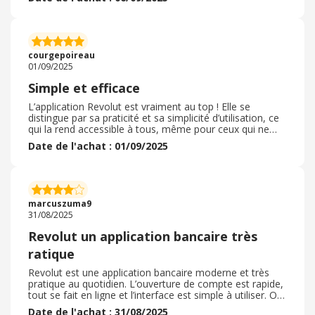
smartphone. Enfin une carte que je n’oublierai pas,
même si je change de sac à main ! Et j’ai été surprise par
la facilité avec laquelle on peut recrediter son compte ou
effectuer des transferts d’argent en un clic. Le petit
moins pour moi sont tous les produits proposés de
courgepoireau
manière trop présente durant la navigation, notamment
01/09/2025
en termes de placements.
Simple et efficace
L’application Revolut est vraiment au top ! Elle se
distingue par sa praticité et sa simplicité d’utilisation, ce
qui la rend accessible à tous, même pour ceux qui ne
sont pas très à l’aise avec les outils numériques. La
Date de l'achat : 01/09/2025
création d’un compte bancaire se fait de manière fluide
et rapide, sans démarches compliquées, ce qui est un
vrai plus par rapport aux banques traditionnelles. En plus,
Revolut propose de nombreux avantages intéressants :
suivi clair des dépenses, notifications instantanées,
marcuszuma9
fonctionnalités de gestion de budget et même la
31/08/2025
possibilité d’épargner facilement. J’avoue qu’au départ je
trouvais la personnalisation des cartes bancaires un peu
Revolut un application bancaire très
gadget, mais finalement c’est un petit plaisir ludique qui
ratique
rend l’expérience encore plus sympa et personnelle. On
se surprend vite à apprécier ce détail qui reflète bien
Revolut est une application bancaire moderne et très
l’esprit moderne de la marque. Bref, un grand merci à
pratique au quotidien. L’ouverture de compte est rapide,
Revolut pour cette approche innovante et efficace qui
tout se fait en ligne et l’interface est simple à utiliser. On
simplifie vraiment la vie au quotidien ?
peut gérer ses paiements, faire des virements
Date de l'achat : 31/08/2025