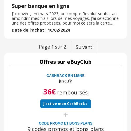
Super banque en ligne
J’ai ouvert, en mars 2023, un compte Revolut souhaitant
amoindrir mes frais lors de mes voyages. J’ai sélectionné
une des offres proposées, pour moi ce sera la carte
gratuite, dans un premier temps je ne souhaitais pas
Date de l'achat : 10/02/2024
accéder aux avantages offerts par les versions payantes,
le temps de m’informer et d’en étudier le gain en retour,
ce à quoi je réfléchis dorénavant. Après avoir payé
quelques euros pour l’envoi de la carte bancaire le
Page
1
sur
2
Suivant
compte était ouvert. La carte est reçue en quelques
jours. Rien que l’emballage nous montre le côté innovant
de la banque. Depuis, rien n’a redire, la communication
Offres sur eBuyClub
est limitée, claire et fait bon sens. Le début est immédiat
ce qui permet un réel suivi de ses comptes. Pas de frais
cachés, et lors d’un virement le coût de l’opération est
CASHBACK EN LIGNE
annoncé en avance. Juste génial !
Jusqu'à
36€
remboursés
J'active mon CashBack
CODE PROMO ET BONS PLANS
9 codes promos et bons plans