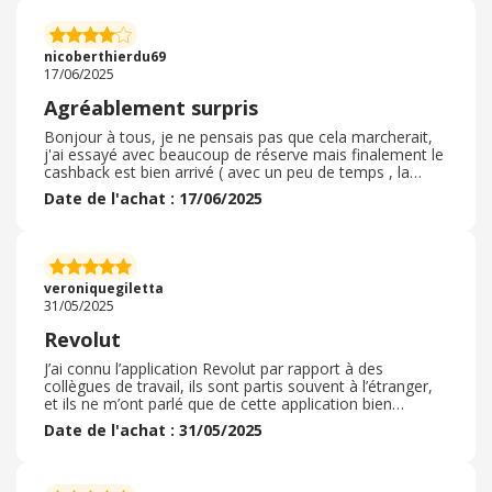
mon budget en toute sérénité c'est top ! le solde est
visible facilement, je sait ou j'en suis en terme de budget
instantanément. Je recommande vivement cette banque,
nicoberthierdu69
c'est hyper pratique et sécurisée !
17/06/2025
Agréablement surpris
Bonjour à tous, je ne pensais pas que cela marcherait,
j'ai essayé avec beaucoup de réserve mais finalement le
cashback est bien arrivé ( avec un peu de temps , la
banque révolut est trop bien. Tu peux passer de la
Date de l'achat : 17/06/2025
crypto-monnaie, des euros, ect...Je conseille cette
banque à tous ceux qui n'ont pas de préjugés pat
rapport à une banque en ligne. Les conseillers sont
disponibles toute la journée et très facile à avoir au
téléphone en cas de soucis, pour finir, je donne une
veroniquegiletta
note favorable pour cette application.
31/05/2025
Revolut
J’ai connu l’application Revolut par rapport à des
collègues de travail, ils sont partis souvent à l’étranger,
et ils ne m’ont parlé que de cette application bien
pratique, pas de Frais en cas de retrait ou de paiement à
Date de l'achat : 31/05/2025
l’étranger, beaucoup de pays, la prennent c’est vraiment
un site en toute confiance, une banque en ligne au top
vraiment très très facile d’ouvrir le compte moi
personnellement j’ai commandé une carte pour pouvoir