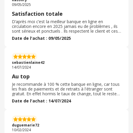
vérification. Revolut propose plusieurs plans, du gratuit à
09/05/2025
des offres premium ( Plus, Premium, Metal) , chacun
avec ses avantages : assurances voyage, retraits
Satisfaction totale
gratuits à l’étranger, cashback, accès à des lounges, ou
encore des outils d’investissement comme les
D’après moi c’est la meilleur banque en ligne en
cryptomonnaies et les actions.
circulation encore en 2025 jamais eu de problèmes , ils
sont sérieux et ponctuels . Ils respectent le client et ces
besoins ils sont grave intuitifs . Pour tout ce qui est
Date de l'achat : 09/05/2025
crypto ou des trucs de ce genres il t’aident bcp à
comprendre , pour mon cas j’en savais pas grand chose
mais grâce à eux je commence à comprendre comment
ça fonctionne et je n’ai plus peur d’oser . Pas seulement
satisfait je me dis même chanceux de les avoir connus
sebastienlaine42
aussitôt c’est la chance !
14/07/2024
Au top
Je recommande à 100 % cette banque en ligne, car tous
les frais de paiements et de retraits à l'étranger sont
gratuit. En effet hormis le taux de change, tout le reste
est compris dans le forfait choisi selon les besoins. Pour
Date de l'achat : 14/07/2024
avoir tester au MAROC c'est ultra pratique et évite les
frais de forfait des banques classiques qui peuvent être
très élevé par moment. Seul hic la commande d'une
carte pour 10 € de livraison qui peut faire râler et selon
le type de voyage, le forfait de REVOLUT peut-être
duguemarie72
limité.
10/02/2024