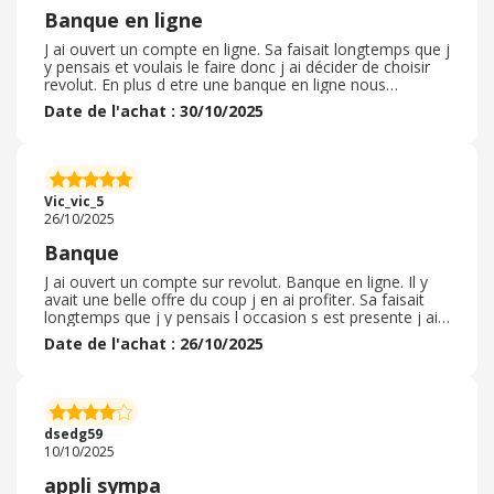
Banque en ligne
J ai ouvert un compte en ligne. Sa faisait longtemps que j
y pensais et voulais le faire donc j ai décider de choisir
revolut. En plus d etre une banque en ligne nous
pouvons investir de l argent en bourse ce qui est pas
Date de l'achat : 30/10/2025
négligeable il y a plusieurs domaines ou on peut investir
or argent...j ai commencer a investir des petite somme.
Apres il faut suivre tous les jours la bourse pour savoir
quand acheter ou revendre. Je trouve ce système pas
mal de suivre ses compte en réel je le conseil a mon
Vic_vic_5
entourage.
26/10/2025
Banque
J ai ouvert un compte sur revolut. Banque en ligne. Il y
avait une belle offre du coup j en ai profiter. Sa faisait
longtemps que j y pensais l occasion s est presente j ai
pas hésité. Je recommanderai cette banque en ligne a
Date de l'achat : 26/10/2025
mon entourage. Facile d accès pour ouvrir son compte
bancaire en ligne. Simple d utilisation. On peut meme
investir dans les crypto ou dans l or je trouve ca pas mal
et c est très simple tout est bien expliqué je verrai par la
suite mais je pense que j ai fait un bon choix en m
dsedg59
inscrivant a cette banque.
10/10/2025
appli sympa