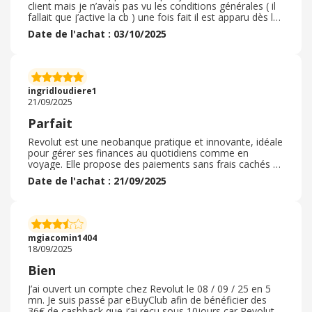
client mais je n’avais pas vu les conditions générales ( il
fallait que j’active la cb ) une fois fait il est apparu dès le
lendemain donc entre l’ouverture du compte l’activation
Date de l'achat : 03/10/2025
de la cb et le cashback il s’est écoulé 7 jours donc tout a
fait satisfaisant. Ensuite il faut attendre qu’il soit validé (
soit un peu plus d’un mois ) mais indépendant d’
EBuyClub. Ensuite plus Revolut est très facile d’utilisation
rapide d’ excecution je recommande ( réception cb en 3
ingridloudiere1
jours! Avec un dépôt initial de 10€! )
21/09/2025
Parfait
Revolut est une neobanque pratique et innovante, idéale
pour gérer ses finances au quotidiens comme en
voyage. Elle propose des paiements sans frais cachés à
l’enrager, le change instantané dans plusieurs devises et
Date de l'achat : 21/09/2025
une application intuitive. Les cartes virtuelles et physique
renforcent la sécurité. Toutefois, certains services
avancés sont payants et l’assistance peut-être inégale.
Globalement, c’est une solution flexible et moderne,
surtout adaptées aux utilisateurs mobiles. Elles nous a
mgiacomin1404
séduit, surtout quand on part en voyage .
18/09/2025
Bien
J’ai ouvert un compte chez Revolut le 08 / 09 / 25 en 5
mn. Je suis passé par eBuyClub afin de bénéficier des
36€ de cashback que j’ai reçu sous 10jours car Revolut