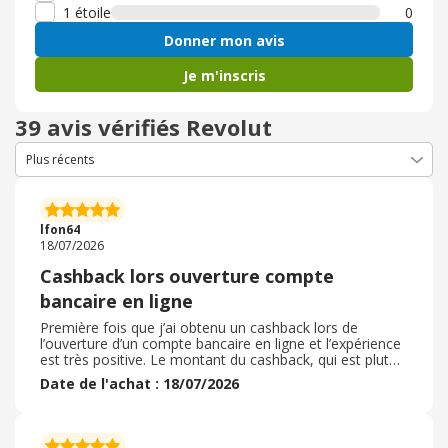
1 étoile
0
Donner mon avis
Je m'inscris
39 avis vérifiés Revolut
lfon64
18/07/2026
Cashback lors ouverture compte
bancaire en ligne
Première fois que j’ai obtenu un cashback lors de
l’ouverture d’un compte bancaire en ligne et l’expérience
est très positive. Le montant du cashback, qui est plutôt
attractif car même la banque ne propose pas ce
Date de l'achat : 18/07/2026
montant lors de l’ouverture du compte, arrive
rapidement dans la liste des gains en attente. Il suffit
ensuite de faire le nécessaire pour valider son compte
bancaire, effectuer un premier achat, fournir les