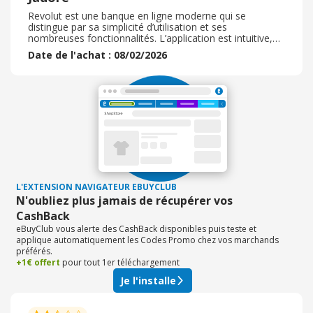
Revolut est une banque en ligne moderne qui se
distingue par sa simplicité d’utilisation et ses
nombreuses fonctionnalités. L’application est intuitive,
permettant de gérer son budget, d’envoyer de l’argent
Date de l'achat : 08/02/2026
instantanément et de payer à l’étranger sans frais
excessifs. Les cartes sont pratiques et les notifications
en temps réel renforcent le contrôle des dépenses.
L’ouverture de compte est rapide et sans complication.
Une solution idéale pour ceux qui recherchent flexibilité
et innovation. Jadore
L'EXTENSION NAVIGATEUR EBUYCLUB
N'oubliez plus jamais de récupérer vos
CashBack
eBuyClub vous alerte des CashBack disponibles puis teste et
applique automatiquement les Codes Promo chez vos marchands
préférés.
+1€ offert
pour tout 1er téléchargement
Je l'installe