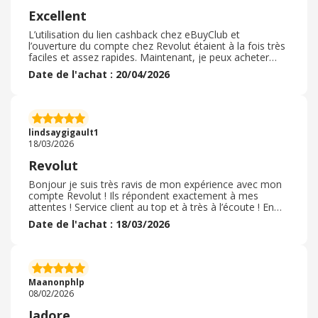
Excellent
L’utilisation du lien cashback chez eBuyClub et
l’ouverture du compte chez Revolut étaient à la fois très
faciles et assez rapides. Maintenant, je peux acheter
sans utiliser une carte physique sans payant des frais
Date de l'achat : 20/04/2026
bancaires et pas de vice cachés pour avoir un compte
bancaire très prtaiques. En plus, ils m’ont dépanné car je
n’ai pas reçu en temps ma carte de compte d’origine.
Comme je voyage beaucoup, les différentes monnaies
d’échange facilitent également ma vie et mes paiements
lindsaygigault1
à l’étranger. La partie cashback de l’offre n’est pas
18/03/2026
négligeable non plus, enfin un bon affaire digne d'une
bonne banque.
Revolut
Bonjour je suis très ravis de mon expérience avec mon
compte Revolut ! Ils répondent exactement à mes
attentes ! Service client au top et à très à l’écoute ! En
plus de cela il est possible de personnaliser sa carte
Date de l'achat : 18/03/2026
bancaire avec des écriture et plusieurs emojis ! J’ai
actuellement un cash de trente six euro avec ebuyclub je
suis vraiment ravis! Si vous chercher une banque en ligne
réactive et à l’écouter je vous l’as recommande
fortement! Vous ne serrez vraiment pas déçu et ne
Maanonphlp
regretterez aucunement
08/02/2026
Jadore