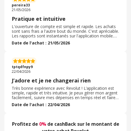
documents… puis le cashback qui était en attente a été
pereira33
validé un peu plus d’un mois après l’ouverture du compte
21/05/2026
bancaire. Je ne peux que recommander ce type de
cashback auprès de Revolut !
Pratique et intuitive
L'ouverture de compte est simple et rapide. Les achats
sont sans frais a l'autre bout du monde. C'est apréciable.
Les rapports sont instantanés sur l'application mobile.
Budget visible par poste de dépenses. Reception de la
Date de l'achat : 21/05/2026
carte rapide et suivi postal infaillible. Je recommande car
on a tout a y gagner avec cette carte. La prochaine
étape sera pour moi son utilisation en dématérialisé,
mais ça c'est de mon fait car je n'en ai entendu que du
bien. Rien à dire en résumé. J'ai hâte de m'en servir , cela
tptqdfnpy9
serait un bon présage...
22/04/2026
J’adore et je ne changerai rien
Très bonne expérience avec Revolut ! L’application est
simple, rapide et très intuitive. Je peux gérer mon argent
facilement, suivre mes dépenses en temps réel et faire
des virements en quelques secondes. J’apprécie
Date de l'achat : 22/04/2026
particulièrement le fait de pouvoir payer à l’étranger sans
frais et convertir les devises facilement, ce qui est
vraiment pratique en voyage. Les notifications
instantanées permettent de garder le contrôle sur son
Profitez de
0%
de cashBack sur le montant de
compte à tout moment. L’ouverture du compte a été
rapide et tout se fait directement depuis le téléphone,