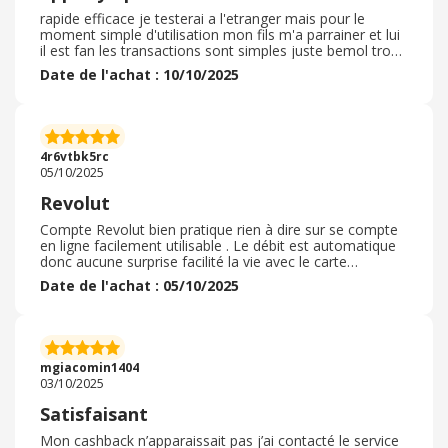
rapide efficace je testerai a l'etranger mais pour le
moment simple d'utilisation mon fils m'a parrainer et lui
il est fan les transactions sont simples juste bemol trop
de notification j'ai du virer les notif trop par jour carte
Date de l'achat : 10/10/2025
recu super vite pas de frais a l'etranger paiement
immediat virement immediat une carte que l'on garde
sur son telephone portable tout le temps le debit est
automatique le design est tres jolie language correct
change aussi sécurisé cela m'a donné envie d'essayer et
4r6vtbk5rc
elle a été adoptée
05/10/2025
Revolut
Compte Revolut bien pratique rien à dire sur se compte
en ligne facilement utilisable . Le débit est automatique
donc aucune surprise facilité la vie avec le carte
éphémère en attendant l envoie de cette carte qu est
Date de l'achat : 05/10/2025
très jolie par ailleurs je recommanderai bien cette
application bancaire à ceux qui n on pas de compte
bancaire l ouverture est efficace simple et aussitôt
utilisable je vous le conseille quand c est c est dans l
urgence absolue et a n importe quel heure du à mon
mgiacomin1404
expérience à deux heure du matin
03/10/2025
Satisfaisant
Mon cashback n’apparaissait pas j’ai contacté le service