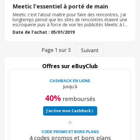
Meetic l'essentiel à porté de main
Meetic c'est l'atout maitre pour faire des rencontres, j'ai
longtemps pensé que les sites de rencontres étaient une
escroquerie puis à force de voir les publicités Meetic à la
télé, j'ai fini par tenter l'expérience. J'ai depuis rencontré
Date de l'achat : 05/01/2019
ma femme sur le site... J'ai été impressionné par le
sérieux du site, on a pour la plupart des personnes qui
recherchent l'amour avec un grand A, oubliez Badoo ou
Tinder et si vous voulez du sérieux, foncez. Le site est
Page
1
sur
3
Suivant
ergonomique et très intuitif, il y a pas mal d'évènements
proposés également pour favoriser les rencontres. Bref
au TOP
Offres sur eBuyClub
CASHBACK EN LIGNE
Jusqu'à
40%
remboursés
J'active mon CashBack
CODE PROMO ET BONS PLANS
4 codes promos et bons plans