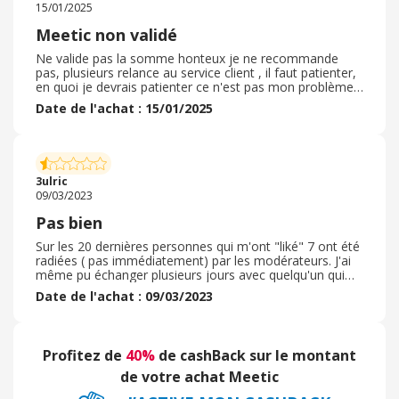
15/01/2025
Meetic non validé
Ne valide pas la somme honteux je ne recommande
pas, plusieurs relance au service client , il faut patienter,
en quoi je devrais patienter ce n'est pas mon problème,
application mensongère les grosse sommes ne sont pas
Date de l'achat : 15/01/2025
validé, on vous fait patienter pour vous dire c'est pas
nous c'est eux, mais qui gère l'application ? J'estime
fatiguant de réclamer ses remboursement duyet promis
par l'application. Pourquoi ne pas supprimer les
prestataires qui ne valide pas les sommes? Pourquoi
3ulric
ceci n'est pas résolu?
09/03/2023
Pas bien
Sur les 20 dernières personnes qui m'ont "liké" 7 ont été
radiées ( pas immédiatement) par les modérateurs. J'ai
même pu échanger plusieurs jours avec quelqu'un qui
finalement m'a demandé de l'argent. Nous ne sommes
Date de l'achat : 09/03/2023
pas protégés chez Meetic. Seulement 1 sur 20 était de
ma région. Pourtant ce site est cher et ne manquez
surtout pas l'échéance de votre engagement. Une tacite
reconduction de six mois va me coûter 180 euros pour
Profitez de
40%
de cashBack sur le montant
enfin pouvoir desinstaller cette application. J'ai un mot
en tête pour qualifier ces gens... Leurs règles sont bien
de votre achat Meetic
ficelées et aucune négociation n'est possible. Ne vous