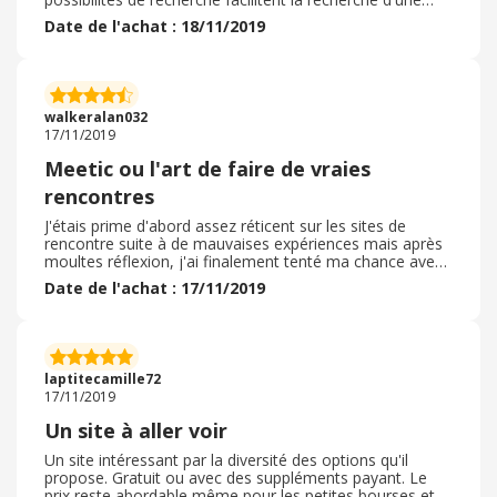
personne compatible. Ce n'est pas le moins cher, mais
Date de l'achat : 18/11/2019
je pense que cela en vaut la peine. Si vous voulez du
sérieux, Meetic devrait être votre premier choix selon
moi. Meetic est le réseau qui a le mieux fonctionné pour
moi pour trouver des filles intéressantes et pour la
recherche d'un partenaire stable. Clairement je
walkeralan032
recommande Meetic.
17/11/2019
Meetic ou l'art de faire de vraies
rencontres
J'étais prime d'abord assez réticent sur les sites de
rencontre suite à de mauvaises expériences mais après
moultes réflexion, j'ai finalement tenté ma chance avec
le pass 6 mois. J'ai été agréablement surpris par le site
Date de l'achat : 17/11/2019
très clair et facile d'accès, on peut choisir en fonction de
plusieurs critères et il y a la possibilité d'avoir un
cashback très intéressant en passant par ebuyclub. Le
site dans son ensemble est bien plus sérieux et il y a a
possibilité de faire bon nombre d'activités avec d'autres
laptitecamille72
membres.
17/11/2019
Un site à aller voir
Un site intéressant par la diversité des options qu'il
propose. Gratuit ou avec des suppléments payant. Le
prix reste abordable même pour les petites bourses et