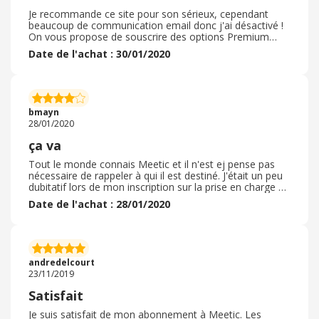
Je recommande ce site pour son sérieux, cependant
beaucoup de communication email donc j'ai désactivé !
On vous propose de souscrire des options Premium
avant même de prendre le temps de connaitre leur site
Date de l'achat : 30/01/2020
et l'utilisation des services. Pensez bien à activer votre
cashback avant de souscrire votre abonnement.
Plusieurs durées existent, 1 mois ou 3 mois ou 6 mois.
Je ne peux que vous recommander ce site ma paraissant
sérieux et clair. Attention au réengagement si vous ne
bmayn
prêtez pas attention donc prenez soin de désactiver le
28/01/2020
renouvellement automatique. Je recommande donc ce
site Meetic.
ça va
Tout le monde connais Meetic et il n'est ej pense pas
nécessaire de rappeler à qui il est destiné. J'était un peu
dubitatif lors de mon inscription sur la prise en charge de
mon cash-back ( 45 € tout de même) et ce dernier m'a
Date de l'achat : 28/01/2020
été versé quasiment instantanément ! C'est une
première car d'habitude la plupart des sites mettent bien
une quinzaine de jours avant de verser même quelques
centimes... Ici le lendemain tout était ok ! Pour le reste
niveau utilisation du site je suis quand m^me un peu
andredelcourt
dubitatif...
23/11/2019
Satisfait
Je suis satisfait de mon abonnement à Meetic. Les