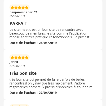
support a répondu à toutes mes questions et des
activités sont proposées pour favoriser les rencontres
entre les différents membres. J'ai très vite été conquis
benjaminbenoit62
par l'ergonomie du site et la facilité pour rencontrer des
25/05/2019
personnes et finalement la bonne
PARFAIT
Le site meetic est un bon site de rencontre avec
beaucoup de membres; le site comme l'application
mobile sont très pratique et fonctionnels. Le prix est
intéressant, pour l'abonnement de 6 mois, le cashback
Date de l'achat : 25/05/2019
nous rembourse l'abonnement. Je recommande Meetic
car les rencontres sont de qualité et les profils sont tous
vérifiés pour plus de sécurité. Le cahback à été validé
très rapidement, en moins de 1 mois le cashback ma été
payé. A voir dans le temps si ce site fonctionne
jm131
réellement mais je n'ai jamais été décu
27/04/2019
très bon site
très bon site qui permet de faire parfois de belles
rencontres! on y navigue très rapidement, j'adore
regarder les nombreux profils disponibles autour de moi,
etc on envoie des messages privés, les femmes y
Date de l'achat : 27/04/2019
répondent ou pas le petit plus : beaucoup de monde le
bémol : un peu cher je trouve... mais ça reste un site de
qualité, avec peu de fakes ( c'est important !!! ! ) qui sont
rapidement démasqués par l'équipe meetic :) j'y ai