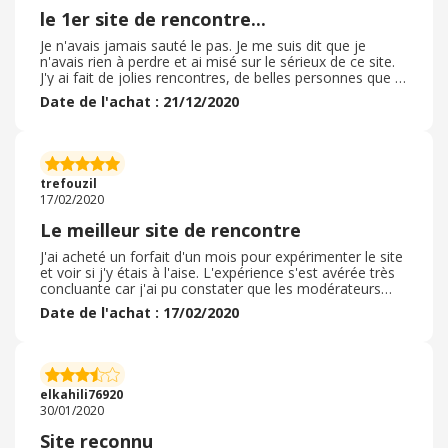
personnes a peu de chose pret.
le 1er site de rencontre...
Je n'avais jamais sauté le pas. Je me suis dit que je
n'avais rien à perdre et ai misé sur le sérieux de ce site.
J'y ai fait de jolies rencontres, de belles personnes que je
n'aurait jamais rencontrées sans cela. On y trouve des
Date de l'achat : 21/12/2020
gens motivés et fiables. Le fait de payer élimine les
touristes... On y trouve aussi des conseils pour trouver
l'âme soeur, le site et son interface sont très bien
conçus et intuitifs, à chacun de paramétrer le site et
l'application selon ses besoins et son temps disponible.
trefouzil
J'ai trouvé l'âme soeur !
17/02/2020
Le meilleur site de rencontre
J'ai acheté un forfait d'un mois pour expérimenter le site
et voir si j'y étais à l'aise. L'expérience s'est avérée très
concluante car j'ai pu constater que les modérateurs
étaient très actifs et le site bien géré, ce qui évite un
Date de l'achat : 17/02/2020
maximum de déconvenues, de type goujaterie... Les
pass pour trois et six mois reviennent moins cher et
sont adaptés aux personnes qui veulent prendre leur
temps pour essayer de rencontrer l'âme soeur. Des
options sont possibles, pour naviguer sans pub, choisir
elkahili76920
qui peut vous contacter, navigue incognito, etc.
30/01/2020
Site reconnu