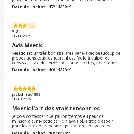
surtout si vous passez pas ebuyclub ! Vous êtes garantie
Date de l'achat : 17/11/2019
de faire des rencontres, même amicale, et c'est tout à
fait sympathique. Que vous soyez débutant ou
expérimenté vous pouvez aller sur ce site, il est vraiment
bien conçu. La possibilité de supprimer son compte
définitivement ou en "pause" est très apprécié des
VJB
utilisateurs. Je vous le recommande :)
10/11/2019
Avis Meetic
Meetic est un très bon site, très varié avec beaucoup de
propositions tous les jours, il est facile à utiliser et
convivial. Il y a des profils de toutes sortes, pour tous les
gouts et de toute classe sociale et ages ... . Les
Date de l'achat : 10/11/2019
messages sont possibles sans s'engager, on peut
refuser un contact ou décliner une demande, Le forfait
est un peu cher, mais les informations sur les profils
permettent de mieux sélectionner, ce qui est plus difficile
sur un site gratuit où on trouve moins de gens sérieux.
jackchirac1995
10/10/2019
Meetic l'art des vrais rencontres
Je dois confesser que j'ai longtemps eu peur de
m'inscrire sur Meetic car je n'avais plus trop d'espoir
pour les sites de rencontre puis à force de voir des
publicités à la télévision, j'ai décidé de franchir le pas via
Date de l'achat : 10/10/2019