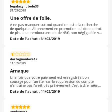
rencontré ma compagne actuelle, et ne je regrette
legalaxynotedu33
absolument pas le temps passé!
31/03/2019
Une offre de folie.
A ne pas manquer surtout quand on est a la recherche
de quelqu'un. Abonnement en promotion qui donne droit
de plsu a un remboursement de 45€, non négligeable vu
le prix de certain abonnements. Il faut prendre 6 mois
Date de l'achat : 31/03/2019
mais au final c'est TOP. Site reste correct, meme si les
reponses restent tres tres rares. Pour ma part, je n'ai
pas decroché de RDV, et pourtant, beaucoup de
sollicitations. Les femmes sont plus que exigeantes en
fait. Le site reste accecible a l'issue de l'offre et on ne
dartagnanlove12
manque pas de vous sollicité a l'issue, un peu casse
11/02/2019
bombom ...
Arnaque
Une fois que votre paiement est enregistrée bon
courage pour l’arrêter car la suppression du compte
n’entraîne pas l’arrêt dès prélèvement c’est à dire même
si vous n’êtes plus inscrit on vous prélève encore service
Date de l'achat : 11/02/2019
client qui répond à 1 mail sur 4 une honte et refuse de
rembourser les prélèvement. Une ARNAQUE!!!!!! Fuyez et
optez pour un autre site. Aucun remboursement
possible mais si il admette que le profil est supprimé et
n’existe plus cela ne les dérange pas de prélever même
annbenett