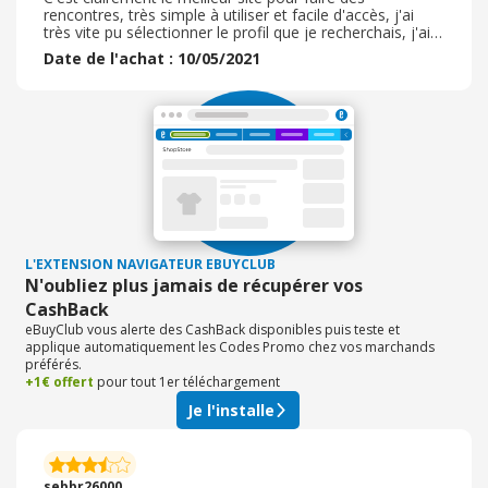
rencontres, très simple à utiliser et facile d'accès, j'ai
très vite pu sélectionner le profil que je recherchais, j'ai
souscris au pass 6 mois et j'ai été surpris par le sérieux
Date de l'achat : 10/05/2021
et la simplicité de la chose. Il y a aussi tout un panel
d'activités possibles pour rencontrer d'autres célibataires
et la possibilité d'aborder la personne via plusieurs
phrases d'accroche, ce qui rend la chose plus
sympathique. J'ai aussi beaucoup apprécié le service
client très réactif dès la moindre interrogation. Bref je
recommande et j'adore !
L'EXTENSION NAVIGATEUR EBUYCLUB
N'oubliez plus jamais de récupérer vos
CashBack
eBuyClub vous alerte des CashBack disponibles puis teste et
applique automatiquement les Codes Promo chez vos marchands
préférés.
+1€ offert
pour tout 1er téléchargement
Je l'installe
sebbr26000