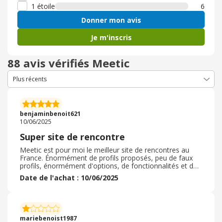
1 étoile
6
Donner mon avis
Je m'inscris
88 avis vérifiés Meetic
benjaminbenoit621
10/06/2025
Super site de rencontre
Meetic est pour moi le meilleur site de rencontres au
France. Énormément de profils proposés, peu de faux
profils, énormément d'options, de fonctionnalités et de
services proposés pour un prix défiant toute
Date de l'achat : 10/06/2025
concurrence Pour moi le meilleur rapport qualité / prix
du marché. Si vous n'avez pas de Match et de rendez-
vous, cela vient soit de votre profil soit de votre
discussion. Donc à ceux qui présentent que Meetic ne
marche pas, remettez-vous en question :) Je
mariebenoist1987
recommende sans aucunes hésitations meetic