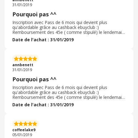
si inactif.
31/01/2019
Pourquoi pas ^^
Inscription avec Pass de 6 mois qui devient plus
qu'abordable grâce au cashback ebuyclub :)
Remboursement des 45e ( comme stipulé) le lendemain
même de l'inscription / paiement CB) ... LE TOP du
Date de l'achat : 31/01/2019
sérieux et de la rapidité! Merci aux 2 sites ! ! Cela est plus
qu'appréciable financièrement... . surtout de nos jours et
lorsque l'on doit assumer d'autres frais
incontournables... Bref, votre offre cashback permet à
moindre frais de "tester" le site Meetic et de laisser le
annbenett
temps agir ... . . ou du moins, se faire un avis sur 6 mois)
31/01/2019
... . Donc, je conseille ^^
Pourquoi pas ^^
Inscription avec Pass de 6 mois qui devient plus
qu'abordable grâce au cashback ebuyclub :)
Remboursement des 45e ( comme stipulé) le lendemain
même de l'inscription / paiement CB) ... LE TOP du
Date de l'achat : 31/01/2019
sérieux et de la rapidité! Merci aux 2 sites ! ! Cela est plus
qu'appréciable financièrement... . surtout de nos jours et
lorsque l'on doit assumer d'autres frais
incontournables... Bref, votre offre cashback permet à
moindre frais de "tester" le site Meetic et de laisser le
coffeelake9
temps agir ... . . ou du moins, se faire un avis sur 6 mois)
05/01/2019
... . Donc, je conseille ^^