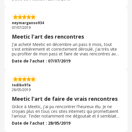
m'a fait tenté ma chance avec beaucoup d'appréhension
et j'ai été agréablement surpris du site en lui meme. Très
facile d'accès même pour moi qui suis mauvais sur un
ordinateur, une application existe et les rencontres sont
le plus souvent sérieuses et réelles. Il y a la possibilité de
neymarganso934
choisir avec plusieurs critères et le prix n'est vraiment
07/07/2019
pas cher !
Meetic l'art des rencontres
J'ai acheté Meetic en décembre un pass 6 mois, tout
s'est entièrement et correctement déroulé, j'ai très vite
pu profiter de mon pass et faire de vrais rencontres avec
des personnes sérieux. De plus il y a souvent des
Date de l'achat : 07/07/2019
évènements organisés pour favoriser des rencontres et
rencontrer l'élu. J'étais très méfiante à l'idée de faire des
rencontres d'un soir mais au contraire on a cette fois la
possibilité de trier et de chercher vraiment quelque de
sérieux avec une description complète de la personne au
todibo97a
préalable.
28/05/2019
Meetic l'art de faire de vrais rencontres
Grâce à Meetic, j'ai pu rencontrer l'heureux élu. Je ne
croyais plus en tous ces sites internets qui promettaient
l'amour. Tinder notamment me dégoutait et il semblait
impossible de faire des rencontres sérieux sur ce genre
Date de l'achat : 28/05/2019
de site puis à force d'entendre parler de Meetic, j'ai
décidé de franchir le pas et j'ai pris un pass 6 mois. Le