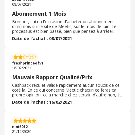
08/07/2021
Abonnement 1 Mois
Bonjour, J'ai eu l'occasion d'acheter un abonnement
d'un mois sur le site de Meetic, sur le mois de juin. Le
processus est bien passé, bien que pensez à arrêter
l'abonnement au cours du mois qui se reproduit sur les
Date de l'achat : 08/07/2021
prochains mois au plein tarif sans action de votre part. Je
n'ai pas eu recours à un code promo, mais à l'offre du
nouveau client. Aucun frais de livraisons. Le service est
cohérent aux attentes que nous pouvons avoir, avec des
personnes plus accès sur le sérieux. A recommander
freshprinceof91
mais attention à bien arrêter votre abonnement.
16/02/2021
Mauvais Rapport Qualité/Prix
Cashback reçu et validé rapidement aucun soucis de ce
coté la. En ce qui concerne Meetic chacun ce feras ca
propre opinion, cela marche chez certain d'autre non, je
me place dans la seconde categories, pour ma part le
Date de l'achat : 16/02/2021
prix n'en vaut pas la chandelle ( il faut un abonnement
pour parler, un abonnement pour que l'ont puisse vous
répondre cela reviens vite cher) , aucune plus value
comparer aux sites gratuit et en plus on y retrouve
exactement les meme personnes a 10% pret. Autant ce
nini6012
diriger vers des sites moins cher surtout que comme dit
21/12/2020
precedent on y retrouve exactement les meme