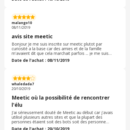
ebuyclub, j'ai enfin fait des rencontres sérieuses avec
des gens désireux de créer de vrais relations, de vrais
histoires et surtout sans arrière pensée. Cela s'explique
notamment car le prix est relativement élevé pour les
hommes, les inscrits cherchent donc quelque chose de
malango10
vraiment sérieux et ne sont pas là pour s'amuser. Bref je
08/11/2019
recommande surtout que le cashback avec ebuyclub est
vraiment top
avis site meetic
Bonjour Je me suis inscrite sur meetic plutot par
curiosité a la base car des amies et de la famille
m'avaient dit que cela marchait parfois ... je me suis
donc lancée par hasard et a ma grande surprise j'y ai
Date de l'achat : 08/11/2019
rapidement fait une très belle rencontre a laquelle je ne
croyais pas . Cela fait un peu plus de deux mois que j'ai
rencontré cet homme et que nous filons le parfait
amour... il m'a contacté par mail le soir meme de mon
inscription ( et pourtant je n'avais pas mis de photo pour
whaledada7
tester le site) . Comme quoi cela n'arrive pas 'aux autres
20/10/2019
alors pourquoi pas tenter?
Meetic où la possibilité de rencontrer
l'élu
J'ai sérieusement douté de Meetic au début car j'avais
utilisé plusieurs autres sites et que la plupart des
personnes étaient soit des bots soit des personne
avides de sexe et rien de plus. Le fait que ce soit payant
Date de l'achat : 20/10/2019