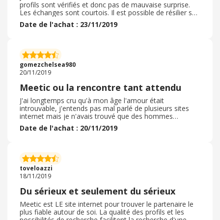
profils sont vérifiés et donc pas de mauvaise surprise.
Les échanges sont courtois. Il est possible de résilier son
abonnement facilement. La facturation est claire.
Date de l'achat : 23/11/2019
L'intelligence artificielle fait des propositions bien ciblées.
Cent personnes sont présentées chaque jour. Il est
possible de sélectionner par proximité géographique et
âge. De nombreux autres critères existent également. Je
recommande vivement ce site de rencontres parmi les
gomezchelsea980
plus connus.
20/11/2019
Meetic ou la rencontre tant attendu
J'ai longtemps cru qu'à mon âge l'amour était
introuvable, j'entends pas mal parlé de plusieurs sites
internet mais je n'avais trouvé que des hommes
recherchant une rencontre d'un soir et rien de plus puis
Date de l'achat : 20/11/2019
après avoir entendu du bien de Meetic, j'ai fait le grand
saut et j'ai crée mon profil via ebuyclub puis j'ai pris un
pass 6 mois. J'ai été agréablement surpris par la facilité
d'utilisation du site de façon générale mais aussi des
différentes rencontres que j'ai pu faire sur le site, on
toveloazzi
peut filtrer très facilement.
18/11/2019
Du sérieux et seulement du sérieux
Meetic est LE site internet pour trouver le partenaire le
plus fiable autour de soi. La qualité des profils et les
possibilités de recherche facilitent la recherche d'une