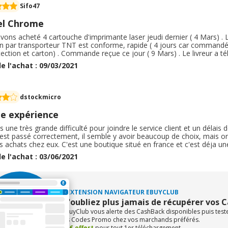
Sifo47
el Chrome
ons acheté 4 cartouche d'imprimante laser jeudi dernier ( 4 Mars) . L
on par transporteur TNT est conforme, rapide ( 4 jours car commandée
ection et carton) . Commande reçue ce jour ( 9 Mars) . Le livreur a télé
e, masqué, respectant le protocole des gestes barrières. Pas de ret
e l'achat : 09/03/2021
erons sans problème par ce site pour une nouvelle commande
dstockmicro
e expérience
 une très grande difficulté pour joindre le service client et un délais d
est passé correctement, il semble y avoir beaucoup de choix, mais on 
s achats chez eux. C'est une boutique situé en france et c'est déja u
 du dropshipping. En effet le matériel recu ne provenais pas de chez 
e l'achat : 03/06/2021
édiaires en somme.
L'EXTENSION NAVIGATEUR EBUYCLUB
N'oubliez plus jamais de récupérer vos 
eBuyClub vous alerte des CashBack disponibles puis tes
les Codes Promo chez vos marchands préférés.
+1€ offert
pour tout 1er téléchargement