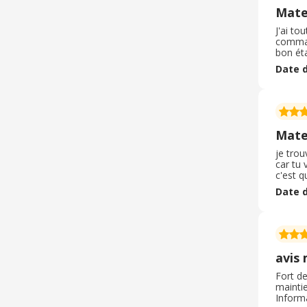
Mate
J'ai to
comman
bon éta
pensais
Date d
Je rec
Mate
je trou
car tu 
c'est q
cinq a 
Date d
ma livr
avis
Fort d
maintie
Informa