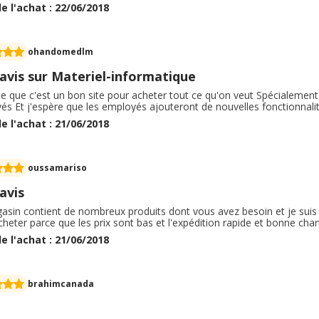
alement intéressants : S. A. V compétitif, livraison en France métropo
e l'achat : 22/06/2018
ous des matériels informatiques de dernière génération
ohandomedlm
avis sur Materiel-informatique
e que c'est un bon site pour acheter tout ce qu'on veut Spécialement
s Et j'espère que les employés ajouteront de nouvelles fonctionnalit
e l'achat : 21/06/2018
oussamariso
avis
asin contient de nombreux produits dont vous avez besoin et je suis 
acheter parce que les prix sont bas et l'expédition rapide et bonne ch
e l'achat : 21/06/2018
brahimcanada