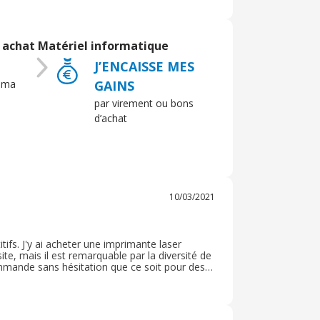
 achat Matériel informatique
J’ENCAISSE MES
 ma
GAINS
par virement ou bons
d’achat
10/03/2021
tifs. J'y ai acheter une imprimante laser
ite, mais il est remarquable par la diversité de
commande sans hésitation que ce soit pour des
tructeur. La livraison a été parfaite malgré les