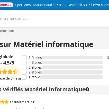
SuperBoost Marionnaud : 15% de cashback !
Voir l'offre
IONNAUD
(Anno
nformatique
 sur Matériel informatique
globale
5 étoiles
3
-
4.5
/5
4 étoiles
3 étoiles
2 étoiles
1 étoile
base de
34 avis
s vérifiés Matériel informatique
antoniomartins1