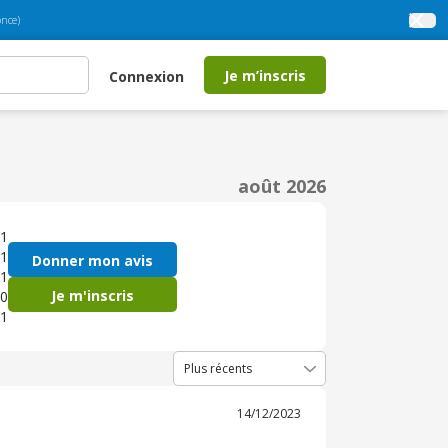
nce)
Je m’inscris
Connexion
août 2026
1
1
Donner mon avis
1
Je m'inscris
0
1
14/12/2023