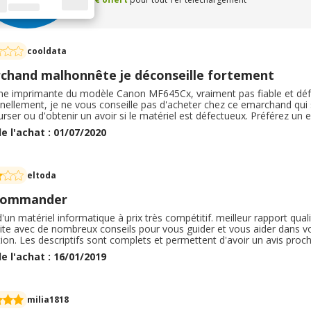
cooldata
chand malhonnête je déconseille fortement
ne imprimante du modèle Canon MF645Cx, vraiment pas fiable et déf
ellement, je ne vous conseille pas d'acheter chez ce emarchand qui s
ser ou d'obtenir un avoir si le matériel est défectueux. Préférez un
 ( conseil d'ami) Quant au SAV de Canon France, n'espérez pas être
e l'achat : 01/07/2020
ne semaine que le ticket incident soit ouvert à leur niveau
eltoda
commander
'un matériel informatique à prix très compétitif. meilleur rapport qual
site avec de nombreux conseils pour vous guider et vous aider dans vot
ion. Les descriptifs sont complets et permettent d'avoir un avis proche 
 conforme aux attendus. Les services sont compétents et l'article a 
e l'achat : 16/01/2019
ériel est de bonne qualité, là aussi conforme à ce que nous avions
milia1818