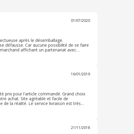
01/07/2020
ectueuse après le désemballage.
e défausse. Car aucune possibilité de se faire
 emarchand affichant un partenariat avec
 dépanné car aucune réponse de leur part même
16/01/2019
ité prix pour l'article commandé. Grand choix
re achat. Site agréable et facile de
de la réalité. Le service livraison est très
été réceptionné dans de très bonnes conditions.
 commandé. Site à recommander.
21/11/2018