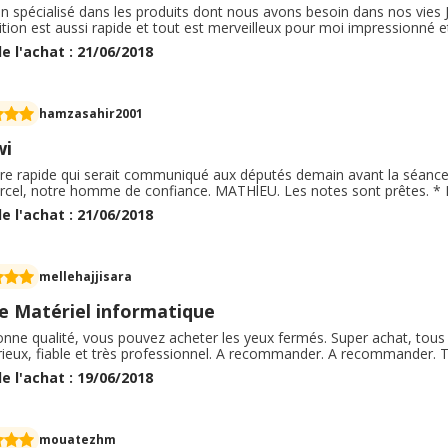
n spécialisé dans les produits dont nous avons besoin dans nos vies
ition est aussi rapide et tout est merveilleux pour moi impressionné
e l'achat : 21/06/2018
hamzasahir2001
wi
e rapide qui serait communiqué aux députés demain avant la séance. J
rcel, notre homme de confiance. MATHlEU. Les notes sont prêtes. * M
e l'achat : 21/06/2018
mellehajjisara
me Matériel informatique
onne qualité, vous pouvez acheter les yeux fermés. Super achat, 
rieux, fiable et très professionnel. A recommander. A recommander. T
e l'achat : 19/06/2018
mouatezhm