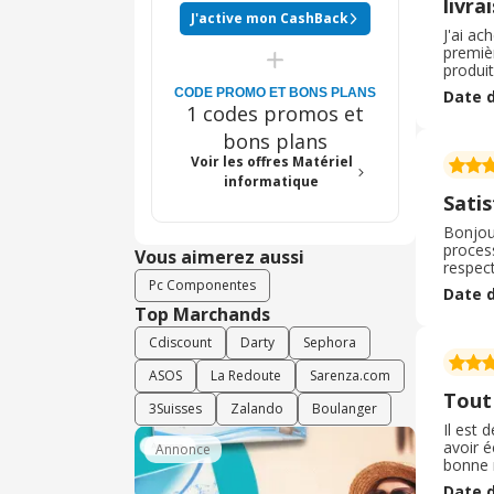
livra
J'active mon CashBack
J'ai ac
premiè
produit
par e-m
CODE PROMO ET BONS PLANS
Date d
livré r
1 codes promos et
bons plans
Voir les offres Matériel
informatique
Satis
Bonjour
proces
Vous aimerez aussi
respec
que j' 
Pc Componentes
Date d
Je n' a
Top Marchands
Cdiscount
Darty
Sephora
ASOS
La Redoute
Sarenza.com
Tout
3Suisses
Zalando
Boulanger
Il est 
avoir é
Annonce
bonne n
command
Date d