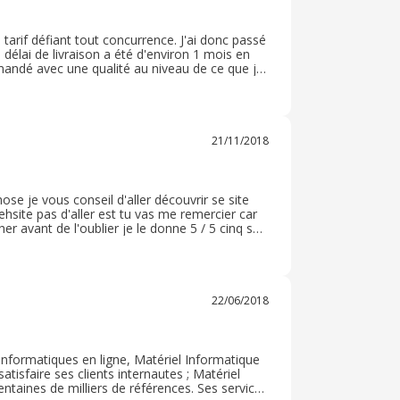
 tarif défiant tout concurrence. J'ai donc passé
lai de livraison a été d'environ 1 mois en
mmandé avec une qualité au niveau de ce que je
 choix toujours à des prix très compétitifs !
21/11/2018
ose je vous conseil d'aller découvrir se site
hsite pas d'aller est tu vas me remercier car
er avant de l'oublier je le donne 5 / 5 cinq sur
déroulé et j'ai reçu un code promos j'ai reçu
22/06/2018
informatiques en ligne, Matériel Informatique
isfaire ses clients internautes ; Matériel
ntaines de milliers de références. Ses services