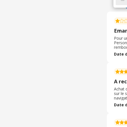
Emar
Pour u
Personn
rembour
PayPal
Date d
après u
A re
Achat d
sur le 
navigat
rapide,
Date d
Le mat