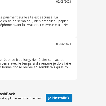
09/03/2021
e paiement sur le site est sécurisé. La
 en fin de semaine) , bien emballée ( papier
phoné avant la livraison. Le livreur était très
our de produits sur cette commande. Nous
03/06/2021
e réponse trop long, rien à dire sur l'achat.
verra avec le temps si d'aventure je dois faire
ne bonne chose même si'l semblerais qu'ils font
eu mais d'un grossiste Francais ( ALSO) Des
CashBack
Je l'installe
te et applique automatiquement