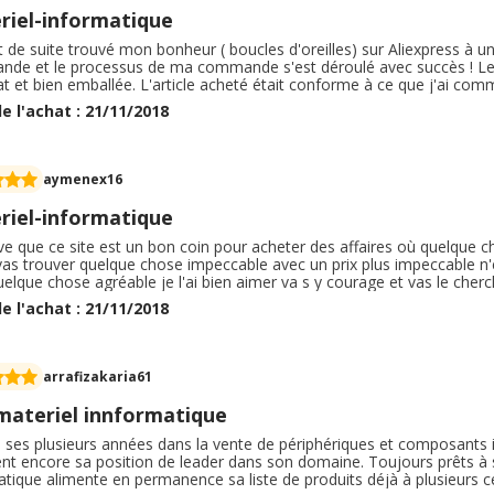
riel-informatique
ut de suite trouvé mon bonheur ( boucles d'oreilles) sur Aliexpress à un
de et le processus de ma commande s'est déroulé avec succès ! Le dé
t et bien emballée. L'article acheté était conforme à ce que j'ai co
 recevoir. Je recommande vivement ce site qui a propose à un large de
e l'achat : 21/11/2018
ommanderai encore et encore !
aymenex16
riel-informatique
ve que ce site est un bon coin pour acheter des affaires où quelque ch
vas trouver quelque chose impeccable avec un prix plus impeccable n'e
uelque chose agréable je l'ai bien aimer va s y courage et vas le cherch
ce site la et le Best du Best c'est très cool les commandes s'est bien 
e l'achat : 21/11/2018
aison en délai de 4 jours.
arrafizakaria61
 materiel innformatique
e ses plusieurs années dans la vente de périphériques et composants 
nt encore sa position de leader dans son domaine. Toujours prêts à sat
tique alimente en permanence sa liste de produits déjà à plusieurs ce