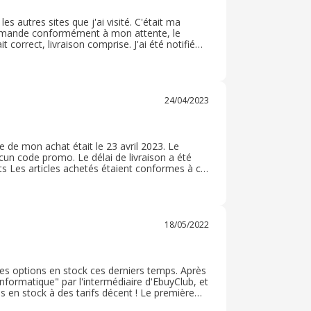
les autres sites que j'ai visité. C'était ma
ommande conformément à mon attente, le
t correct, livraison comprise. J'ai été notifié
le numéro de suivi du colis. Celui ci a été
24/04/2023
te de mon achat était le 23 avril 2023. Le
un code promo. Le délai de livraison a été
s Les articles achetés étaient conformes à ce
ai pas eu le besoin de retourner ma commande.
18/05/2022
utes options en stock ces derniers temps. Après
nformatique" par l'intermédiaire d'EbuyClub, et
is en stock à des tarifs décent ! Le première
 , et la livraison s'est produite hier ( le 17