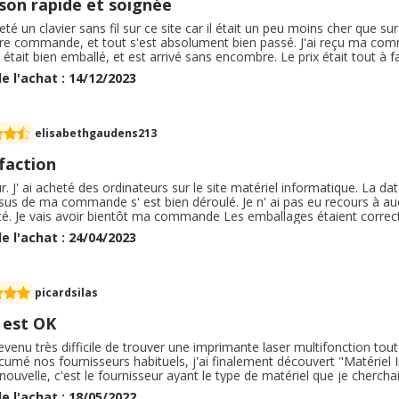
ison rapide et soignée
heté un clavier sans fil sur ce site car il était un peu moins cher que sur 
re commande, et tout s'est absolument bien passé. J'ai reçu ma c
 était bien emballé, et est arrivé sans encombre. Le prix était tout à fai
ail de toutes les étapes de préparation de commande, de l'envoi, avec 
e l'achat : 14/12/2023
apidement et tout était OK.
elisabethgaudens213
faction
. J' ai acheté des ordinateurs sur le site matériel informatique. La da
sus de ma commande s' est bien déroulé. Je n' ai pas eu recours à auc
té. Je vais avoir bientôt ma commande Les emballages étaient correct
ai commandé. La qualité était au niveau de ce que je pensais. Je n' 
e l'achat : 24/04/2023
i pas eu de frais de retour.
picardsilas
 est OK
devenu très difficile de trouver une imprimante laser multifonction to
cumé nos fournisseurs habituels, j'ai finalement découvert "Matériel I
ouvelle, c'est le fournisseur ayant le type de matériel que je chercha
e s'est très bien passée ( une imprimante Xerox commandée le 11 / 05)
e l'achat : 18/05/2022