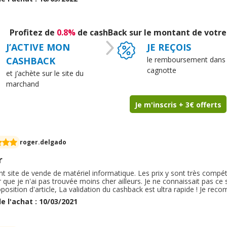
. Emballage et suivi de commande satisfaisants. Je recommande.
Profitez de
0.8%
de cashBack sur le montant de votre
J’ACTIVE MON
JE REÇOIS
CASHBACK
le remboursement dans
cagnotte
et j’achète sur le site du
marchand
Je m'inscris + 3€ offerts
roger.delgado
r
nt site de vende de matériel informatique. Les prix y sont très compéti
 que je n'ai pas trouvée moins cher ailleurs. Je ne connaissait pas ce s
position d'article, La validation du cashback est ultra rapide ! Je re
liers ou professionnels. Les produits sont de qualités et d'origine cons
e l'achat : 10/03/2021
ltés de ce moment.