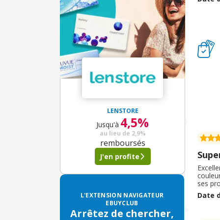
donc) 
LENSTORE
4,5%
Jusqu'à
au lieu de
2,9%
remboursés
Supe
J'en profite
Excelle
couleur
ses pro
particu
Date d
L'EXTENSION NAVIGATEUR
difficu
EBUYCLUB
Arrêtez de chercher,