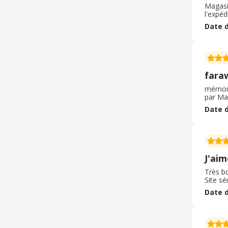
Magasi
l'expéd
Date d
fara
mémoir
par Ma
Date d
J'ai
Très b
Site sé
Date d