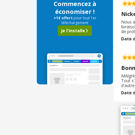
Commencez à
économiser !
Nick
+1€ offert
pour tout 1er
Nous av
téléchargement
livrais
Je l'installe
de prot
aimabl
Date d
repass
Bonn
MAlgrès
Tout s'
d'autre
surtout
Date d
interm