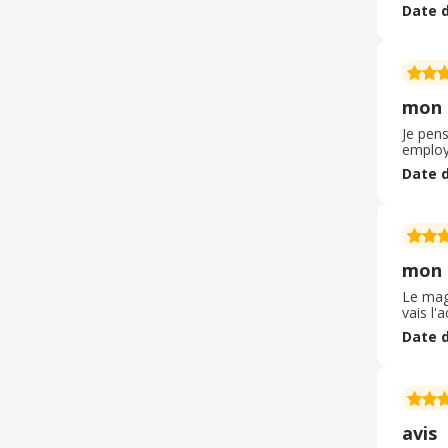
sont ég
Date d
chez v
mon 
Je pens
employé
Date d
mon 
Le mag
vais l'
Date d
avis