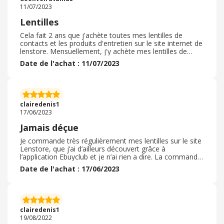
facilité d'achat.
11/07/2023
Lentilles
Cela fait 2 ans que j'achète toutes mes lentilles de
contacts et les produits d'entretien sur le site internet de
lenstore. Mensuellement, j'y achète mes lentilles de
contact. L'envoi est rapide, en moins d'une semaine.
Date de l'achat : 11/07/2023
L'emballage est soigné. Les lentilles de couleur sont
également de très bonne qualité. Le personnel après
vente est réactif pour toute question ou incertitude.
Vous trouverez la facture de vos achats disponible sur le
compte ce qui permet d'effectuer les démarches de
clairedenis1
remboursement. Je recommande !
17/06/2023
Jamais déçue
Je commande très régulièrement mes lentilles sur le site
Lenstore, que j’ai d’ailleurs découvert grâce à
l’application Ebuyclub et je n’ai rien a dire. La commande
et la livraison sont rapides, et surtout, les tarifs pratiqués
Date de l'achat : 17/06/2023
sont plus bas que chez l’opticien et aussi que sur les
anciens sites sur lesquels je commandais. De plus, il y a
beaucoup de choix concernant les différentes marques
de lentilles et selon les différentes problématiques (
myopie, etc) . Je ne peux que recommander ce site à
clairedenis1
tous !
19/08/2022