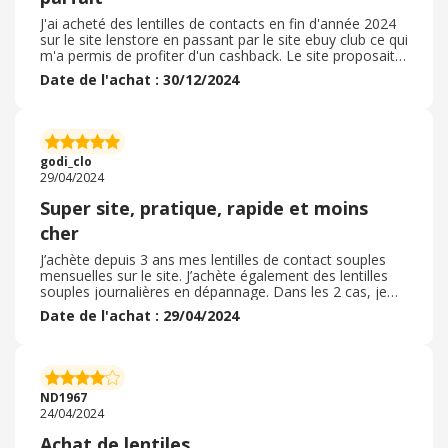
J'ai acheté des lentilles de contacts en fin d'année 2024
sur le site lenstore en passant par le site ebuy club ce qui
m'a permis de profiter d'un cashback. Le site proposait
un très large choix de lentilles de contacts disponibles en
Date de l'achat : 30/12/2024
plusieurs quantité et était l'un des moins chers. Quelques
jours après ma commande, la livraison a été déposée
dans ma boite aux lettres, parfaitement emballée. Les
lentilles étaient tout à fait conformes à ma commande
et leur date de péremption était lointaine ( 2026) . Je
godi_clo
recommande vraiment ce site pour l'achat de lelntilles
29/04/2024
de contact.
Super site, pratique, rapide et moins
cher
J’achète depuis 3 ans mes lentilles de contact souples
mensuelles sur le site. J’achète également des lentilles
souples journalières en dépannage. Dans les 2 cas, je
trouve la marque recommandée par mon
Date de l'achat : 29/04/2024
Ophtalmologiste avec la correction qu’il me faut. La
commande est assez intuitive et facile à passer.
L’historique est conservé, ce qui est pratique pour
renouveler un achat. La facture est disponible
digitalement. La livraison est rapide. Les dates de
ND1967
conservation des lentilles sont longues, pas de mauvaise
24/04/2024
surprise non plus de ce coté. Et cela m’est revenu moins
cher qu’en boutique. En bref, je recommande ! !
Achat de lentiles