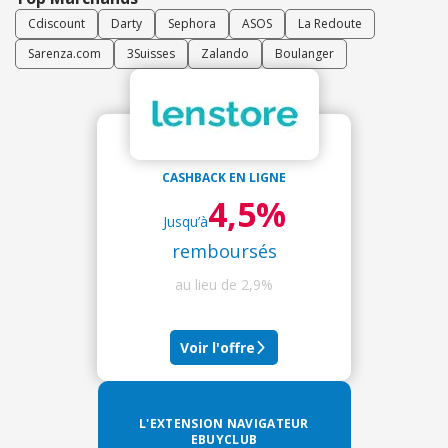
Cdiscount
Darty
Sephora
ASOS
La Redoute
Sarenza.com
3Suisses
Zalando
Boulanger
CASHBACK EN LIGNE
4,5%
Jusqu’à
remboursés
au lieu de
2,9%
Voir l'offre
L'EXTENSION NAVIGATEUR
EBUYCLUB