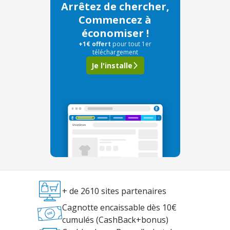
Arrêtez de chercher,
Commencez à
économiser !
+1€ offert
pour tout 1er
téléchargement
Je l'installe
+ de 2610 sites partenaires
Cagnotte encaissable dès 10€
cumulés (CashBack+bonus)