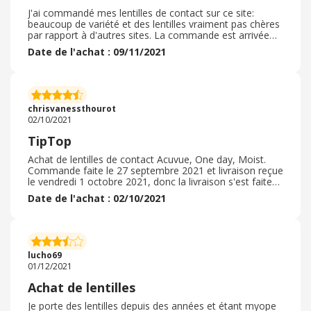
J'ai commandé mes lentilles de contact sur ce site:
beaucoup de variété et des lentilles vraiment pas chères
par rapport à d'autres sites. La commande est arrivée
rapidement, bien emballée et je n'ai eu aucun souci. Je
Date de l'achat : 09/11/2021
recommande fortement ce site pour la commande des
lentilles, et si vous êtes des clients habituels il y a la
possibilité d'enregistrer les produits pour faire un re-
achat rapide. Par contre, pour les produits d'entretien
des lentilles il n'y a pas trop de choix et les prix ne sont
chrisvanessthourot
pas vraiment compétitifs.
02/10/2021
TipTop
Achat de lentilles de contact Acuvue, One day, Moist.
Commande faite le 27 septembre 2021 et livraison reçue
le vendredi 1 octobre 2021, donc la livraison s'est faite
dans les délais. Le processus de la commande s'est bien
Date de l'achat : 02/10/2021
passé aucun problème à signaler. Colis bien emballé rien
à redire. Côté produit, tout est conforme à ce qui a été
commandé. Le prix a également fait la différence par
rapport à d'autres sites sur ce produit. Nul doute que je
repasserai par ce prestataire pour une commande
lucho69
future.
01/12/2021
Achat de lentilles
Je porte des lentilles depuis des années et étant myope