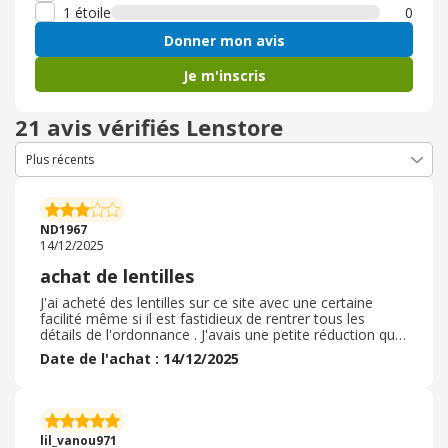
1 étoile
0
Donner mon avis
Je m'inscris
21 avis vérifiés Lenstore
ND1967
14/12/2025
achat de lentilles
J'ai acheté des lentilles sur ce site avec une certaine
facilité même si il est fastidieux de rentrer tous les
détails de l'ordonnance . J'avais une petite réduction qui
n'est pas négligeable car elles sont faites sur mesure et
Date de l'achat : 14/12/2025
assez chères. Heureusement sur ce site la différence de
prix par rapport aux opticiens est conséquente. Pas de
problèmes pour le remboursement mutuelle. Par contre
le délai d'attente pour ce genre de lentilles est de
presqu'un mois. La livraison s'est bien passée. Produit
lil_vanou971
bien emballé.