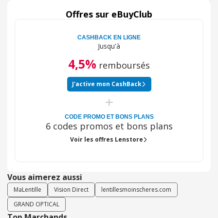
navigation simple et la commande facile. La livraison a
été un peu longue mais sûrement dû au type de lentilles.
Offres sur eBuyClub
Le colis était en bon état et j'espère ne pas avoir besoin
du service après vente.
CASHBACK EN LIGNE
Jusqu'à
4,5%
remboursés
J'active mon CashBack
CODE PROMO ET BONS PLANS
6 codes promos et bons plans
Voir les offres Lenstore
Vous aimerez aussi
MaLentille
Vision Direct
lentillesmoinscheres.com
GRAND OPTICAL
Top Marchands