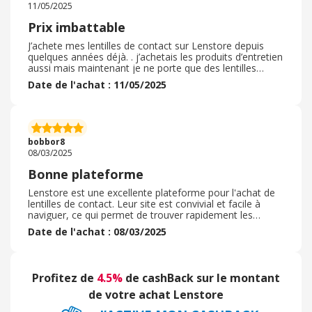
11/05/2025
Prix imbattable
J’achete mes lentilles de contact sur Lenstore depuis
quelques années déjà. . j’achetais les produits d’entretien
aussi mais maintenant je ne porte que des lentilles
journalières. J’utilise toujours un code promo et je n’ai
Date de l'achat : 11/05/2025
jamais trouvé moins cher ailleurs. Tout est correct je
reçois une facture que je transmets à ma mutuelle pour
me faire rembourser. De plus, la livraison est rapide. Je
reçois un mail pour me rappeler de refaire une
commande prochainement. Dommage qu’il n’y ait pas
bobbor8
de programme de fidélité.
08/03/2025
Bonne plateforme
Lenstore est une excellente plateforme pour l'achat de
lentilles de contact. Leur site est convivial et facile à
naviguer, ce qui permet de trouver rapidement les
produits souhaités. La sélection est vaste, avec des
Date de l'achat : 08/03/2025
marques variées et des options adaptées à tous les
besoins. De plus, les prix sont compétitifs et des
promotions régulières permettent de réaliser des
économies. Le traitement des commandes est rapide et
Profitez de
4.5%
de cashBack sur le montant
la livraison est fiable. Le service client est également
réactif et utile, ce qui rend l'expérience d'achat agréable.
de votre achat Lenstore
Je recommande vivement Lenstore!