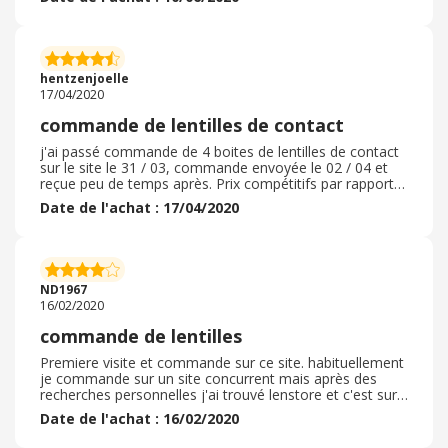
boîtes de lentilles. L'envoi était rapide et efficace lors de
ma première commande. Je ré-utiliserai ce site la
prochaine fois si les prix sont toujours aussi attractifs,
spécialement pour certaines marques de lentilles.
Emballage correct et conforme à ce qui était attendu.
hentzenjoelle
17/04/2020
commande de lentilles de contact
j'ai passé commande de 4 boites de lentilles de contact
sur le site le 31 / 03, commande envoyée le 02 / 04 et
reçue peu de temps après. Prix compétitifs par rapport à
mon magasin habituel ( boutique Optic 2000) , avec un
Date de l'achat : 17/04/2020
large choix de marques et de corrections. Je n'ai pas eu
de code promo mais j'ai bénéficier de la livraison
gratuite, un bon point ! l'emballage était soigneux et la
livraison plus rapide que celle stipulée sur le site (
période de confinement oblige! ) Je recommanderais
ND1967
sans problème une prochaine fois!
16/02/2020
commande de lentilles
Premiere visite et commande sur ce site. habituellement
je commande sur un site concurrent mais après des
recherches personnelles j'ai trouvé lenstore et c'est sur
ce site que mes lentilles se sont révélées les moins
Date de l'achat : 16/02/2020
chères ( d'autant que j'ai besoin de lentilles multifocales
toriques qui s'avèrent être onéreuses) . J'ai trouvé la