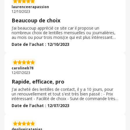
laurenceerapassion
12/10/2023
Beaucoup de choix
J’ai beaucoup apprécié ce site car il propose un
nombreux choix de lentilles mensuelles ou journalières,
au mois ou pour trois mois(ce qui est plus intéressant
financièrement). Les produits proposés sont les mêmes
Date de l'achat : 12/10/2023
que vous pouvez trouver en magasin. Les prix sont
assez intéressants, d’autant plus si on cumule avec le
cashback. L’envoi est très rapide et gratuit à partir d’un
certain montant d’achat. Le colis est très bien emballé. Je
recommanderais avec plaisir sur ce site lors de mon
carolineb78
renouvellement de lentilles.
12/07/2023
Rapide, efficace, pro
J'ai acheté des lentilles de contact, il y a 10 jours, pour
un renouvellement et tout s'est très bien passé : - Prix
intéressant - Facilité de choix - Suivi de commande très
clair - Livraison rapide ( en gros en 4 jours) et emballage
Date de l'achat : 12/07/2023
tout à fait adapté. Très contente de ma commande qui
correspond en tous points à mes attentes. Il s'agit bien
des produits originaux. J'espère que le cashback sera
rapidement validé, ce qui sera le plus ultime. Je
recommande donc Lenstore pour leur sérieux et la
deoliveiratanias