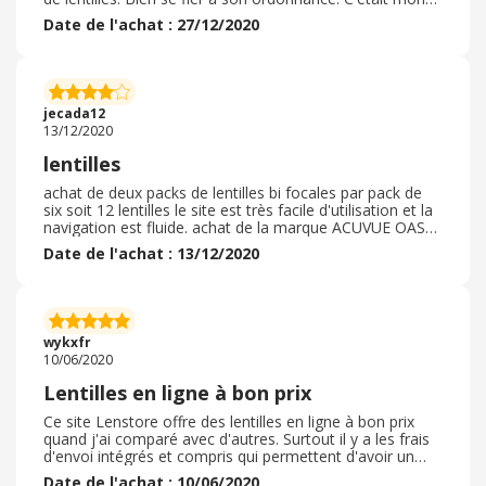
premier achat via ce site et je recommande les yeux
Date de l'achat : 27/12/2020
fermés. Site très fiable. Envoi très rapide et réception
d'un colis très bien emballé. Les lentilles étaient bien
emballées et non abimées. Les lentilles que j'ai achetées
sont de même qualité que celles que j'achetais en
boutique. Je recommanderai via ce site sans problème.
jecada12
13/12/2020
lentilles
achat de deux packs de lentilles bi focales par pack de
six soit 12 lentilles le site est très facile d'utilisation et la
navigation est fluide. achat de la marque ACUVUE OASYS
for Presbyopia grande quantité de produits , a des prix
Date de l'achat : 13/12/2020
très compétitifs On trouve aussi des solutions de
nettoyage des lentilles livraison gratuite à partir de
soixante neuf euros. rapidité et qualité des produits
emballage correct possibilité d'imprimer la facture pour
le remboursement de la mutuelle. a refaire sans
wykxfr
problème
10/06/2020
Lentilles en ligne à bon prix
Ce site Lenstore offre des lentilles en ligne à bon prix
quand j'ai comparé avec d'autres. Surtout il y a les frais
d'envoi intégrés et compris qui permettent d'avoir un
bon tarif au global même pour des quantités unitaires de
Date de l'achat : 10/06/2020