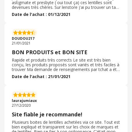
astigmate et presbyte ( oui tout ça) ces lentilles sont
devenues très chères. Sur lenstore j'ai pu trouver un tarif
intéressant par rapport aux opticiens conventionnels.
Date de l'achat : 01/12/2021
Malheureusement le délai de livraison est très long (
lentilles sur mesure pour moi) . Par contre l'emballage
est arrivé intact et après un message envoyé au service
client ils ont été très réactifs et m'on même proposé
une petite réduction à valoir lors de ma prochaine
DOUDOU217
commande. Je recommande vivement ce site
21/01/2021
BON PRODUITS et BON SITE
Rapide et produits très corrects Le site est très bien
conçu, les produits proposés sont variés et très faciles à
trouver Ma demande de renseignements par tchat a été
instantanée et très concise. je recommande ce site car
Date de l'achat : 21/01/2021
vous pouvez y trouver toutes les lentilles ainsi que tous
les produits d'entretien dont vous aurez besoin. Le délai
de livraison est correct car les produits sont expédiés
depuis l'Angleterre 7 à 8 jours. A l'arrivée, l'emballage est
sommaire mais correct. je recommande donc ce
laurajumiaux
marchand.
27/12/2020
Site fiable je recommande!
Plusieurs boites de lentilles achetées via ce site. Tout est
bien expliqué et transparent sur les choix de marques et
de lentilles. Bien se fier à son ordonnance. C'était mon