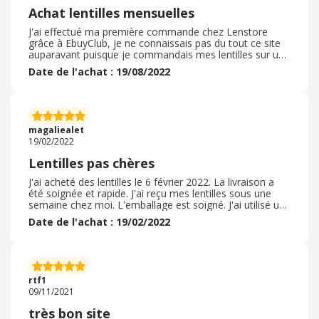
Achat lentilles mensuelles
J'ai effectué ma première commande chez Lenstore
grâce à EbuyClub, je ne connaissais pas du tout ce site
auparavant puisque je commandais mes lentilles sur un
site concurrent. La commande était parfaitement
Date de l'achat : 19/08/2022
conforme à mes attentes, et les lentilles ont été reçues
parfaitement emballées et dans le délai indiqué par le
site. Cela m'a également permis de profiter du cashback
proposé par EbuyClub, ce qui n'est pas négligeable
puisque le plafond de ma mutuelle concernant mon
magaliealet
remboursement de lentille est peu élevé. Les prix sur le
19/02/2022
site sont très attractifs, je ne peux que recommander !
Lentilles pas chères
J'ai acheté des lentilles le 6 février 2022. La livraison a
été soignée et rapide. J'ai reçu mes lentilles sous une
semaine chez moi. L'emballage est soigné. J'ai utilisé un
code promo de 10%. Le service clients et après-vente
Date de l'achat : 19/02/2022
est très réactif. Cela est très appréciable! Les lentilles
sont conformes et surtout moins chères que chez les
autres site en ligne. Lenstore est le site incontournable
pour l'achat de lentilles. Il propose également des
gouttes hydratantes pour les yeux ce qui est
rtf1
recommandé quand on porte des lentilles. Leur offre est
09/11/2021
donc complète et on peut se faire rembourser sans
aucun souci par sa mutuelle. Je recommande sans
très bon site
hésitation!