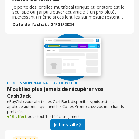
Je porte des lentilles multifocal torique et lenstore est le
seul site où j'ai pu trouver cet article à un prix plutôt
intéressant ( même si ces lentilles sur mesure restent
onéreuses) . J'apprécie le packaging pour 3 mois ( alors
Date de l'achat : 24/04/2024
qu'ailleurs c'est pour 6 mois) donc plus facile pour
s'organiser côté budget. La commande s'est bien
déroulée, le site est facile d'utilisation. Par contre, pour
moi, le délai de livraison est long ( un peu plus de 3
semaines) . Emballage non abimé à l'arrivée. Par contre
je suis cliente depuis plusieurs années mais ne reçois
jamais de réductions et je le déplore.
L'EXTENSION NAVIGATEUR EBUYCLUB
N'oubliez plus jamais de récupérer vos
CashBack
eBuyClub vous alerte des CashBack disponibles puis teste et
applique automatiquement les Codes Promo chez vos marchands
préférés.
+1€ offert
pour tout 1er téléchargement
Je l'installe