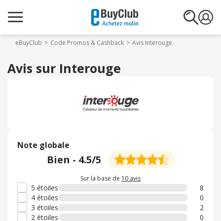
eBuyClub
Code Promos & Cashback
Avis Interouge
Avis sur Interouge
Note globale
Bien
-
4.5
/5
Sur la base de
10 avis
5 étoiles
8
4 étoiles
0
3 étoiles
2
2 étoiles
0