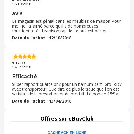
FNAC. La livraison peut être gratuite en retrait en
12/10/2018
magasin. Je compte bien acheter de nouveau quand
j'aurais trouver d'autres idées cadeaux.
avis
Le magasin est génial dans les meubles de maison Pour
moi, je l'ai aimé parce qu'il a de nombreuses
fonctionnalités Livraison rapide Le prix est bas et
convenable, je vous conseille d'y entrer et de l'acheter et
Date de l'achat : 12/10/2018
bonne chance à tous car vous ne le regretterez pas Tout
est adapté à tout le monde Et n'oubliez pas qu'il y a de
bonnes personnes qui possèdent la livraison J'ai été
impressionné et j'espère que vous l'aimez tous et bonne
contuni tout léqpe de ce magazan :) :) :) :) :) :) :) :) :) :) :) :)
ericrac
13/04/2018
Efficacité
Super rapport qualité prix pour un barnum semi pro. RDV
avec transporteur. Que dire de plus lorsque que l'on est
satisfait de la prestation et du produit. Le bon de 15€ à
l'inscription est également bien venu. Un site pour faire
Date de l'achat : 13/04/2018
de belles économies
Offres sur eBuyClub
CASHBACK EN LIGNE