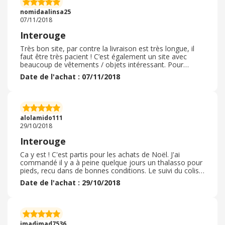
nomidaalinsa25
07/11/2018
Interouge
Très bon site, par contre la livraison est très longue, il
faut être très pacient ! C’est également un site avec
beaucoup de vêtements / objets intéressant. Pour
l’instant sur tout ce que j’ai commandé je n’ai pas reçu 1.
Date de l'achat : 07/11/2018
( J’ai commandé à peu près 10 choses) Site fiable, même
sis c’est un site chinois ! Et je continurais à acheter ! ;)
Bon achat à vous ! Étant une cliente fidèle
personnellement je ne regrette jamais d'acheter via ce
site. Si il y a un pépin les vendeur sont souvent très
alolamido111
réactif. Des prix vraiment pas chère pour de la qualité.
29/10/2018
Bien vérifié les avis pour être sur de recevoir ce que l'on
souhaiter. La validation du cash back et assez longue
Interouge
mes peut importe on la quand Même. Enfin je
recommande.
Ca y est ! C'est partis pour les achats de Noël. J'ai
commandé il y a à peine quelque jours un thalasso pour
pieds, recu dans de bonnes conditions. Le suivi du colis
est sans problème, je l'ai reçu rapidement dans les
Date de l'achat : 29/10/2018
délais impartis et dans sans être abimés. Suivi par SMS
bien satisfaisant ! Appareil conforme aux descriptions,
qui fonctionne et garantis 2 ans. Je recommande ce site
les yeux fermés. Les prix ne sont pas bien sifférents des
autres sites et le cashback m'encourage à acheter sur la
imadimad7536