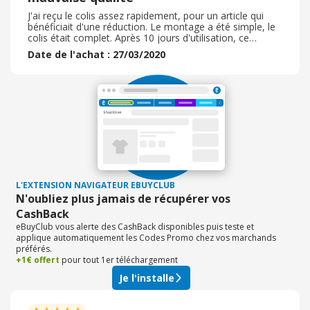
J'ai reçu le colis assez rapidement, pour un article qui
bénéficiait d'une réduction. Le montage a été simple, le
colis était complet. Après 10 jours d'utilisation, ce
produit ( mini serre) est déjà déchiré. La housse fournie
Date de l'achat : 27/03/2020
est trop petite ou pas assez souple ce qui fait qu'on ne
peut fermer la serre comme il se doit. J'ai mis un avis en
ce sens sur le site mais je n'ai pour le moment pas de
retour. Il va de soi que je ne peux retourner l'article car il
a été utilisé, compliqué à démonter et je n'ai plus le
carton.
L'EXTENSION NAVIGATEUR EBUYCLUB
N'oubliez plus jamais de récupérer vos
CashBack
eBuyClub vous alerte des CashBack disponibles puis teste et
applique automatiquement les Codes Promo chez vos marchands
préférés.
+1€ offert
pour tout 1er téléchargement
Je l'installe