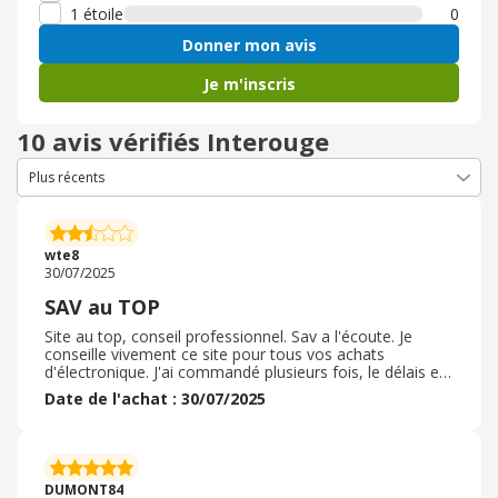
1 étoile
0
Donner mon avis
Je m'inscris
10 avis vérifiés Interouge
wte8
30/07/2025
SAV au TOP
Site au top, conseil professionnel. Sav a l'écoute. Je
conseille vivement ce site pour tous vos achats
d'électronique. J'ai commandé plusieurs fois, le délais est
toujours respecté, frais de port gratuit a partir de
Date de l'achat : 30/07/2025
quelques euros. Le service après vente est a l'écoute et
réactif. Les produits sont livres bien emballés. Les
livreurs sont a l'écoute de nos créneaux horaires. Donc
la livraison s'est très bien passée avec un RDV avec le
livreur. Je recommande vivement ce magasin et je le
DUMONT84
mettrai dans mes magasins favoris en ligne.