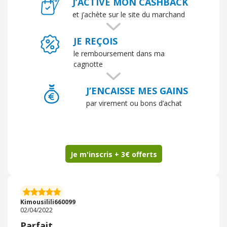
J’ACTIVE MON CASHBACK
apres vente est a l'écoute et réactif. Les produits sont
livres bien emballés.
et j’achète sur le site du marchand
JE REÇOIS
le remboursement dans ma
cagnotte
J’ENCAISSE MES GAINS
par virement ou bons d’achat
Je m'inscris + 3€ offerts
Kimousilili660099
02/04/2022
Parfait