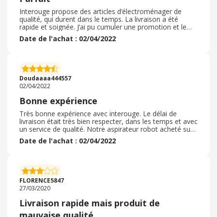
Interouge propose des articles d’électroménager de
qualité, qui durent dans le temps. La livraison a été
rapide et soignée. J’ai pu cumuler une promotion et le
cashback lors de mon achat, ce qui est plutôt
Date de l'achat : 02/04/2022
sympathique. Le casback a été rapidement validé . Tout
s'est très bien passé pendant la commande. . RAS. Je
recommande les achats sur ce site. Livraison rapide et
sérieuse. Colis bien emballé et sans accroc. Pratique de
pouvoir intégrer son achat dans son compte pour
Doudaaaa444557
bénéficier de la garantie .
02/04/2022
Bonne expérience
Très bonne expérience avec interouge. Le délai de
livraison était très bien respecter, dans les temps et avec
un service de qualité. Notre aspirateur robot acheté sur
ce site fonctionne à merveille. Je recommande donc ce
Date de l'achat : 02/04/2022
site et l'expérience cashback. Je suis très satisfaite de
ma commande sur interouge ! La livraison a été très
rapide, seulement une semaine de délai et le coli était
parfaitement emballé. Je passerais à nouveau une
commande si besoin sans hésiter ! Je recommande !
FLORENCE5847
Merci pour cette nouvelle expérience.
27/03/2020
Livraison rapide mais produit de
mauvaise qualité