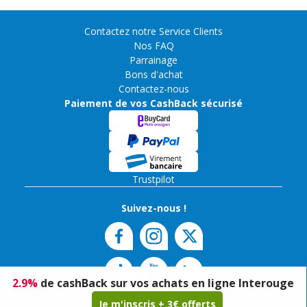
Contactez notre Service Clients
Nos FAQ
Parrainage
Bons d'achat
Contactez-nous
Paiement de vos CashBack sécurisé
Trustpilot
Suivez-nous !
2.9
%
de cashBack sur vos achats en ligne Interouge
Je m'inscris + 3€ offerts
Copyright 2024 Plebicom