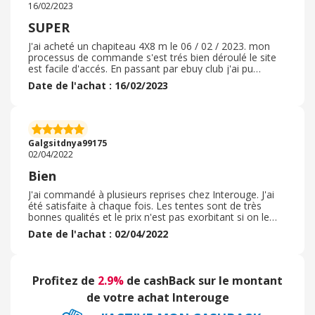
16/02/2023
SUPER
J'ai acheté un chapiteau 4X8 m le 06 / 02 / 2023. mon
processus de commande s'est trés bien déroulé le site
est facile d'accés. En passant par ebuy club j'ai pu
bénéficier d'une trentaine d'euro sur une commande de
Date de l'achat : 16/02/2023
900 € environ. Le déllai de livraison a été très rapide en
même pas une semaine après prise de rendez-vous. le
liveur m'a déposé devant chez moi, une palette de 180
kg avec différents cartons tous en bon état et un film
plastique épais protégeant le tout. L'article acheté était
Galgsitdnya99175
conforme à ce que j'avais commandé et je n'ai pas de
02/04/2022
doute sur la qualité car j'ai déjà effectué plusieurs
commandes.
Bien
J'ai commandé à plusieurs reprises chez Interouge. J'ai
été satisfaite à chaque fois. Les tentes sont de très
bonnes qualités et le prix n'est pas exorbitant si on le
compare à des produits de qualité plus inférieurs pour
Date de l'achat : 02/04/2022
un prix vaguement plus bas. J'ai eu besoin de
commander juste un élément de ma tente, j'ai pu l'avoir
dans un délai raisonnable. Site au top, conseil
professionel. Sav a l'écoute. Je conseille vivement ce site
Profitez de
2.9%
de cashBack sur le montant
pour tous vos achats d'électronique. J'ai commandé
plusieurs fois, le delais est toujours respecté, frais de
de votre achat Interouge
port gratuit a partir de quarante neufs euros. Le service