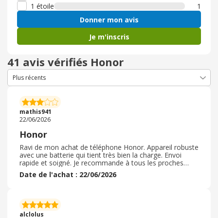
1 étoile
1
Donner mon avis
Je m'inscris
41 avis vérifiés Honor
mathis941
22/06/2026
Honor
Ravi de mon achat de téléphone Honor. Appareil robuste
avec une batterie qui tient très bien la charge. Envoi
rapide et soigné. Je recommande à tous les proches
d'acheter le même. Bien meilleur rapport qualité prix que
Date de l'achat : 22/06/2026
Samsung ou Apple. Pour un usage assez basique, c'est
absolument parfait. Je repasserai commande sans
hésiter pour ma femme quand elle aura besoin elle aussi
d un nouveau téléphone. Site fiable, constructeur bien
avancé en terme de technologies, rien à envier aux
alclolus
américains. N hésitez pas.