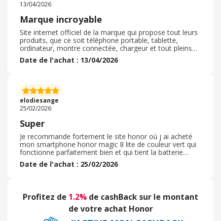
13/04/2026
Marque incroyable
Site internet officiel de la marque qui propose tout leurs
produits, que ce soit téléphone portable, tablette,
ordinateur, montre connectée, chargeur et tout pleins
d'autres type de produit. Je suis adepte de cette marque,
Date de l'achat : 13/04/2026
ma famille complète également. Grande qualité des
produits, du choix, des tarifs plus abordable que les
grandes autres marques connues. Honor n'a rien à
envier aux autres marques. Leurs produits sont
incroyables. J'ai moi même plusieurs produits et toujours
elodiesange
ultra satisfaite. De plus souvent des packs sont
25/02/2026
proposés, voir des produits complémentaires en
réduction ( comme les montres connectés lorsque l'on
Super
achète un téléphone par exemple)
Je recommande fortement le site honor où j ai acheté
mon smartphone honor magic 8 lite de couleur vert qui
fonctionne parfaitement bien et qui tient la batterie
plusieurs jours...La commande s est très bien passée . .
Date de l'achat : 25/02/2026
Le délai de livraison à été très rapide et sécurisé. . J ai pu
profiter d'une offre où j ai eu une coque transparente
solide avec 3 cartes pour mettre à l arrière et une
montre connecté mais qui malheureusement ne reçois
Profitez de
1.2%
de cashBack sur le montant
pas les messages. . Ainsi qu une offre sur le chargeur
ultra rapide
de votre achat Honor