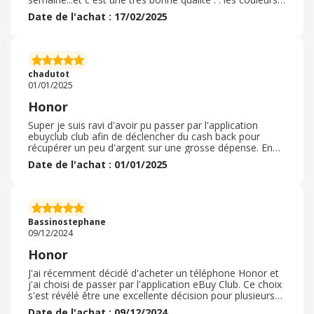
sont extra.... la mémoire est de 266 gb.... l'écran est très
Date de l'achat : 17/02/2025
grand 12 pouces...la charge en 33 s est rapide et la
tablette en utilisation normale tiens au moins une
semaine.... je recommande ce vendeur . . il vend que de
la qualité.... honor est permis les meilleurs tablettes dans
les comparatifs...donc vous pouvez acheter les yeux
chadutot
fermés
01/01/2025
Honor
Super je suis ravi d'avoir pu passer par l'application
ebuyclub club afin de déclencher du cash back pour
récupérer un peu d'argent sur une grosse dépense. En
effet, j'ai profité du black friday pour me faire un cadeau
Date de l'achat : 01/01/2025
la tant convoité tablette honor pad que je voulais depuis
un moment mais hors budget. Alors surprise quand elle
a été en promotion lors du black friday j'ai sauté sur
l'occasion pour me faire plaisir de plus j'en ai profité
pour commander avec le clavier et le stylo. J'ai pu faire
Bassinostephane
une bonne affaire je suis ravi
09/12/2024
Honor
J'ai récemment décidé d'acheter un téléphone Honor et
j'ai choisi de passer par l'application eBuy Club. Ce choix
s'est révélé être une excellente décision pour plusieurs
raisons. Tout d'abord, l'interface de l'application eBuy
Date de l'achat : 09/12/2024