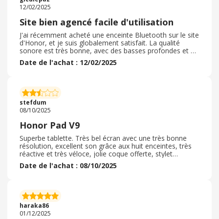
12/02/2025
Site bien agencé facile d'utilisation
J'ai récemment acheté une enceinte Bluetooth sur le site
d'Honor, et je suis globalement satisfait. La qualité
sonore est très bonne, avec des basses profondes et un
son clair. L'autonomie est correcte, environ 10 heures
Date de l'achat : 12/02/2025
d'utilisation. Le design est élégant et compact, facile à
transporter. La connexion Bluetooth est stable, sans
coupures. Seul bémol, le temps de livraison un peu long.
Bon rapport qualité-prix, je recommande pour un usage
quotidien, aussi bien en intérieur qu'en extérieur. Le site
stefdum
est bien agencé
08/10/2025
Honor Pad V9
Superbe tablette. Très bel écran avec une très bonne
résolution, excellent son grâce aux huit enceintes, très
réactive et très véloce, jolie coque offerte, stylet
également offert. Très bon prix grâce au cumul des
Date de l'achat : 08/10/2025
réductions et des points offerts en participant
régulièrement aux activités proposées sur l'application.
Commande traitée hyper rapidement et livraison
également hyper rapide, commande passe le lundi avant
midi et livraison en point relais le lendemain à midi. Je
haraka86
recommande cette tablette.
01/12/2025