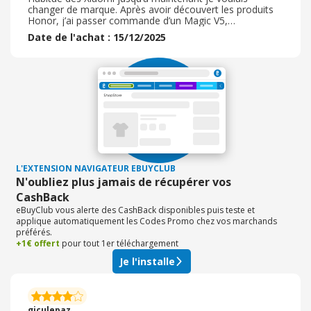
autre marque plus respectueuse des offres qu'ils
changer de marque. Après avoir découvert les produits
proposent.
Honor, j’ai passer commande d’un Magic V5,
smartphone pliant. Et bien, je suis bluffé. Produit au top.
Date de l'achat : 15/12/2025
La qualité de fabrication est vraiment très bonne. Il est
léger et fin mais tout en ayant un grande autonomie.
L’es deux écrans sont juste magnifique. Après quelques
heures à utiliser le système Magic OS, il est simple
convivial et performant. Commande passée sur le site
Honor pendant le black friday. Smartphone performant
et très bien conçu. Mon premier smartphone pliable.
Commande reçu très rapidement.
L'EXTENSION NAVIGATEUR EBUYCLUB
N'oubliez plus jamais de récupérer vos
CashBack
eBuyClub vous alerte des CashBack disponibles puis teste et
applique automatiquement les Codes Promo chez vos marchands
préférés.
+1€ offert
pour tout 1er téléchargement
Je l'installe
giculepaz