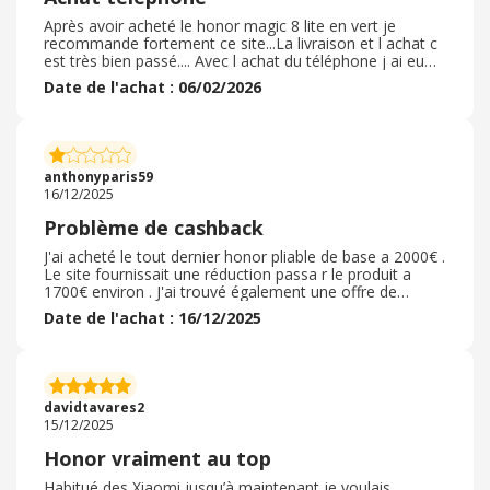
Après avoir acheté le honor magic 8 lite en vert je
recommande fortement ce site...La livraison et l achat c
est très bien passé.... Avec l achat du téléphone j ai eu
des cadeaux ( une montre, une coque transparente avec
Date de l'achat : 06/02/2026
des arrière ) et une remise sur le chargeur de
téléphone...J ai pu profiter d un cashback en plus de 8%
qui a très bien fonctionné. . Le téléphone est arrivé très
rapidement et très bon état. . La livraison s est très bien
passée et très sécurisé...Je recommande donc fortement
anthonyparis59
le site honor
16/12/2025
Problème de cashback
J'ai acheté le tout dernier honor pliable de base a 2000€ .
Le site fournissait une réduction passa r le produit a
1700€ environ . J'ai trouvé également une offre de
cashback me permettant de récupérer 250€
Date de l'achat : 16/12/2025
supplémentaires. Je vois bien le cashback en attente
depuis environ 3 / 4 mois. Mais honor ne le valide pas.
J'ai bien essayé de les contacter via les réseaux sociaux
mais ils me donnent diverses excuses pour ne pas les
valider. Par exemple qu'il y avait déjà une réduction de
davidtavares2
base, qu'ils ne font pas d'offre cashback ...Alors
15/12/2025
comment puis je avoir un solde en attente relié à leur
produit...Je suis donc en attente de validation, je pense
Honor vraiment au top
qu ils trouveront le moyen de ne pas me payer...Pour
information je vous invite a être vigilant et choisir une
Habitué des Xiaomi jusqu’à maintenant je voulais