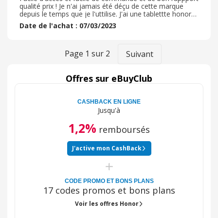
qualité prix ! Je n'ai jamais été déçu de cette marque
depuis le temps que je l'uttilise. J'ai une tablettte honor
depuis maintenant 4 mois et je n'ai jamais eu de soucis
Date de l'achat : 07/03/2023
avec et je suis satisfait de son design et de son
ergonomie au quotidien. j'ai pu utiliser les codes promos
de ebuy club et le cash back pour ainsi economiser lors
de ma commande et recevoir un cashback concequent à
Page
1
sur
2
Suivant
la suite de ma commande ce qui fait plutot plaisir je
recommande
Offres sur eBuyClub
CASHBACK EN LIGNE
Jusqu'à
1,2%
remboursés
J'active mon CashBack
CODE PROMO ET BONS PLANS
17 codes promos et bons plans
Voir les offres Honor