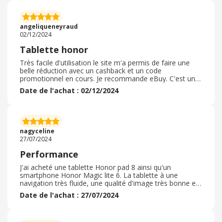
téléphone est très performant et conforme aux
attentes, et aux avis vu sur internet avant l'achat; Pour
cet achat nous avons bénéficié d'une offre
angeliqueneyraud
promotionnelle très intéressante et de cashback.
02/12/2024
Tablette honor
Très facile d'utilisation le site m'a permis de faire une
belle réduction avec un cashback et un code
promotionnel en cours. Je recommande eBuy. C'est une
application à installer et très facile de prise en main
Date de l'achat : 02/12/2024
même un enfant pourrait s'en servir très facilement elle
est facile logique et fermé de faire de belles économies
ce qui est très intéressant en cette période difficile. Nous
pouvons économiser de côté simplement en passant
par cette application sans avoir besoin de rien faire
nagyceline
d'autre c'est très cool
27/07/2024
Performance
J'ai acheté une tablette Honor pad 8 ainsi qu'un
smartphone Honor Magic lite 6. La tablette à une
navigation très fluide, une qualité d'image très bonne et
en promotion lors de mon achat elle ne m'a coûté que
Date de l'achat : 27/07/2024
169€ c'est très bien niveau rapport qualité prix pour une
tablette qui sert à naviguer à faire de l'administratif. En
qualité de jeux je ne peux me prononcer je ne joue pas.