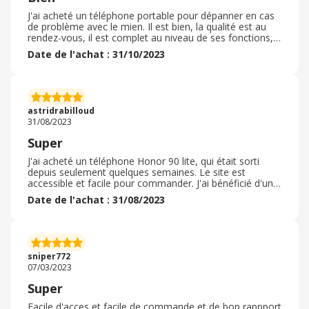
J'ai acheté un téléphone portable pour dépanner en cas
de problème avec le mien. Il est bien, la qualité est au
rendez-vous, il est complet au niveau de ses fonctions,
les photos sont dans l'ensemble correct, la qualité de
Date de l'achat : 31/10/2023
l'image est assez bonne, il y a un bon rapport qualité prix
dans l'ensemble. De plus le site proposait une offre
intéressante en commandant ce smartphone. En cadeau
il y avait une montre connecté que j'utilise
régulièrement, simple d'utilisation et assez basique au
astridrabilloud
niveau de son design. Dans l'ensemble un bon
31/08/2023
investissement
Super
J'ai acheté un téléphone Honor 90 lite, qui était sorti
depuis seulement quelques semaines. Le site est
accessible et facile pour commander. J'ai bénéficié d'un
réduction de 50 € pour la sortie de leur nouveau
Date de l'achat : 31/08/2023
téléphone. La livraison s'est bien passée, ça a été rapide
et les délais ont bien été respectés. J'ai reçu ma
commande en 4 jours comme annoncé dans les mails
de suivi reçus par le service client HONOR. Ma
commande était conforme et je trouve le téléphone
sniper772
d'un bon rapport qualité prix. C'est tout à fait l'idée que
07/03/2023
je m'en faisais. Je recommande ce site et cette marque.
Super
Facile d'acces et facile de commande et de bon rappport