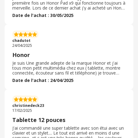
première fois un Honor Pad x9 qui fonctionne toujours à
merveille. Lors de ce dernier achat j'y ai acheté un Honor
200 Pro pour remplacer un modèle d'une autre marque
Date de l'achat : 30/05/2025
pour ma chérie et ce téléphone est vraiment incroyable,
mais je ne suis pas étonné car je suis un grand fan des
produits Huawei et Honor en est sa filiale, j'attends
impatiemment un Honor 400 Pro pour moi aussi
rejoindre cette gamme de produit super fiable.
chadutot
Autonomie longue durée, bonne qualité de photos ,
24/04/2025
beau téléphone , excellente qualité d'écran. Livraison
rapide et sûr en retrait chronopost . Le produit était bien
Honor
emballé et sans accroc. J'y ai utilisé le code promo
d'ebuyclub comme toujours et tout s'est bien passé. Joli
Je suis Une grande adepte de la marque Honor et j'ai
site d'Honor. Je recommande fortement, vous ne serez
tous mon petit multimédia chez eux ( tablette, montre
pas déçu ! 100% satisfait
connectée, écouteur sans fil et téléphone) je trouve
interface très ludique et vraiment complète avec des
Date de l'achat : 24/04/2025
coaching personnalisés sur l'application sport par
exemple. Alors autant vous dire que lorsque mon
téléphone s'est retrouvé cassé je n'ai pas hésité avant
d'aller sur le shop Honor afin de voir les dernières
nouveautés toujours à la pointe de la technologie j'ai
christinedeck23
alors craqué pour le Honor 200 je viens de le recevoir
17/02/2025
une vraie pépite de technologie
Tablette 12 pouces
J'ai commandé une super tablette avec son étui avec un
clavier et un stylet.... Le tout est arrivé en moins d une
semaine...et c est une très bonne qualité . . les couleurs