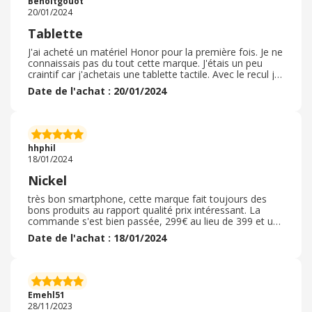
Benoitgouot
y et particulièrement sur ce site ou j'ai pu bénéficier du
20/01/2024
meilleur prix.
Tablette
J'ai acheté un matériel Honor pour la première fois. Je ne
connaissais pas du tout cette marque. J'étais un peu
craintif car j'achetais une tablette tactile. Avec le recul je
suis extrêmement satisfait. Le produit est très qualitatif,
Date de l'achat : 20/01/2024
je l'utilise depuis 4 mois et je suis ravi, pas de bug et un
super rendu de l'écran C'est un produit rapport qualité /
prix qui me convient parfaitement. Et je suis plutôt
difficile sur les produits technologiques. Je referai un
achat d'un produit de cette marque en toute confiance.
hhphil
Je la recommande.
18/01/2024
Nickel
très bon smartphone, cette marque fait toujours des
bons produits au rapport qualité prix intéressant. La
commande s'est bien passée, 299€ au lieu de 399 et une
paire d'écouteurs offerts. Le son est pas mal pour le prix.
Date de l'achat : 18/01/2024
Le site est bien fait, clair, et il y a souvent des offres
intéressantes. La commande est simple, la validation du
règlement aussi. Et la livraison rapide et fiable,
Chronopost oblige. Dommage que le bureau de poste
juste à coté de chez moi ne m'aie pas été proposé. Pas
Emehl51
grave mais il faut que j'aille dans une épicerie à 300
28/11/2023
mètres de chez moi lol Je recommande cette marque