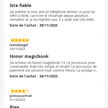
Site fiable
J’ai acheter à mon ami un téléphone dernier cri pour lui
offrir à Noël, car il me le réclamait depuis plusieurs
semaines et je ne regrette pas. Il y avait une très belle
offre de - 100€ sur le prix de base avec les écouteurs et
Date de l'achat : 28/11/2023
à ce moment là j’ai eu le droit à un code promotionnel
de 100€ de réduction. Ma commande c’est très bien
dérouler je l’ai commander dans la nuit et les deux jours
suivant je l’avais déjà entre les mains. Tout était
soigneusement emballée. J’avais eu un numéro de suivi
leanebiegel
et à été livrer par un transporteur je recommande
26/11/2023
Honor magicbook
J’ai acheter un honor magicbook 14. Le processus pour
commander était très simple et intuitif. Le processus de
paiement est sécurisé tout comme l’envoi. Le produit est
arrivé très bien protégé et emballer. Je suis étudiante et
Date de l'achat : 26/11/2023
l’ordinateur est parfait pour les études. La batterie tient
plus d’une journée complète il s’allume rapidement et le
fait de déverrouiller avec son empreinte digitale est un
énorme gain de temps. Il a une tres bonne capacité et
est compatible avec Windows et donc word, Excel ….
princessefred
31/10/2023
Bien