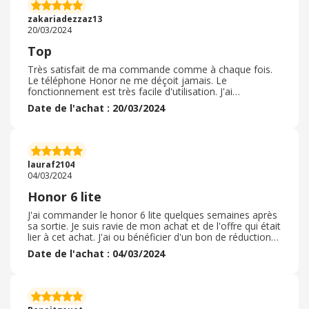
Pour le smartphone j'ai pris celui-ci pour remplacer un
hauwei p30 que j'aimais énormément. Je suis ravie de
zakariadezzaz13
mon achat belle qualité d'image. Belle capacité de
20/03/2024
mémoire. Encore un fois un produit en promo à 360
euros ce qui est encore abordable de nos jours pour nos
Top
smartphone. Les écouteurs m'ont été offert également
donc c'est plutôt sympa. Pas déçue de découvrir cette
Très satisfait de ma commande comme à chaque fois.
marque.
Le téléphone Honor ne me déçoit jamais. Le
fonctionnement est très facile d'utilisation. J'ai
commandé un jeu en version dématérialisée. Tout a
Date de l'achat : 20/03/2024
fonctionné directement. Je suis ravi. J'aime beaucoup
jouer sur mon Honor Magic V2 grâce aux jeux que
j'achète sur le store. Je fais tout avec ce téléphone,
Honor est vraiment d'une qualité inestimable. Merci
beaucoup à EbuyClub d'avoir ce partenariat avec Honor.
lauraf2104
Je fais des économies grâce à vous! Merci infiniment.
04/03/2024
N'hésitez pas à faire comme moi, c'est vraiment très
facile!
Honor 6 lite
J'ai commander le honor 6 lite quelques semaines après
sa sortie. Je suis ravie de mon achat et de l'offre qui était
lier à cet achat. J'ai ou bénéficier d'un bon de réduction
directement sur le site et d'un cadeau offert. Ce
Date de l'achat : 04/03/2024
téléphone correspond à mes attentes et à mes besoins.
Je suis vraiment satisfaite de la facilité pour passer la
commande, la livraison a été rapide et simple, sur
échange d'un code reçu j'ai pu récupèrer mon colis
directement à mon domicile. Si vous hésiter encore allez