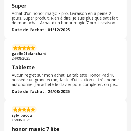
Super
Achat d'un honor magic 7 pro. Livraison en à peine 2
jours. Super produit. Rien à dire. Je suis plus que satisfait
de mon achat. Achat d'un honor magic 7 pro. Livraison
en à peine 2 jours. Super produit. Rien à dire. Je suis plus
Date de l'achat : 01/12/2025
que satisfait de mon achat. Achat d'un honor magic 7
pro. Livraison en à peine 2 jours. Super produit. Rien à
dire. Je suis plus que satisfait de mon achat. Achat d'un
honor magic 7 pro. Livraison en à peine 2 jours. Super
produit. Rien à dire. Je suis plus que satisfait de mon
gaelle21blanchard
achat.
24/08/2025
Tablette
Aucun regret sur mon achat. La tablette Honor Pad 10
possède un grand écran, facile d'utilisation et très bonne
autonomie. J'ai acheté le clavier pour compléter, on peut
l'utiliser avec ou sans la tablette ce qui est très pratique.
Date de l'achat : 24/08/2025
Attention pas de chargeur fourni mais un chargeur de
téléphone fait très bien l'affaire. Livraison gratuite et
rapide. J'ai profité d'une promotion spéciale rentrée des
classes, prix avantageux sur la tablette et le clavier, j'ai
eu le stylet en cadeau supplémentaire.
sylv_bacou
16/08/2025
honor magic 7 lite