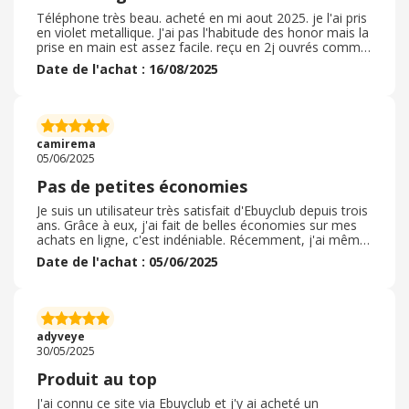
Téléphone très beau. acheté en mi aout 2025. je l'ai pris
en violet metallique. J'ai pas l'habitude des honor mais la
prise en main est assez facile. reçu en 2j ouvrés comme
convenu bien emballé j'ai plus profité d'une offre et du
Date de l'achat : 16/08/2025
coup j'ai eu une belle réduction. j'ai payé 278 euros au
lieu de 300 euros voir même 319 eu sur d'autre sites
avec en plus un chargeur rapide offert. je suis contente
de mon achat maintenant reste a voir si comme
convenu le téléphone supporte 6 générations de mise a
camirema
jour.
05/06/2025
Pas de petites économies
Je suis un utilisateur très satisfait d'Ebuyclub depuis trois
ans. Grâce à eux, j'ai fait de belles économies sur mes
achats en ligne, c'est indéniable. Récemment, j'ai même
acheté mon Honor Magic 7 Pro via Ebuyclub et j'ai
Date de l'achat : 05/06/2025
économisé 19 euros supplémentaires grâce à leur
cashback ! C'est la preuve que ça marche. Mon seul
conseil : faites bien attention aux conditions d'achat
pour chaque marchand. C'est parfois un peu complexe,
mais si vous lisez bien les petites lignes, le cashback est
adyveye
garanti. Malgré cette petite attention à avoir, le service
30/05/2025
est fiable, le cashback est versé, et ça vaut vraiment le
coup. Je recommande Ebuyclub à 100% pour faire des
Produit au top
économies intelligentes
J'ai connu ce site via Ebuyclub et j'y ai acheté un