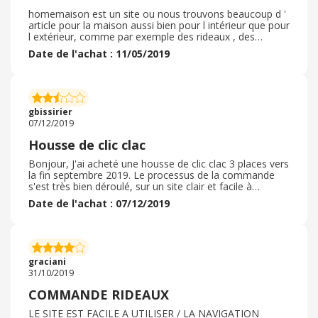
homemaison est un site ou nous trouvons beaucoup d '
article pour la maison aussi bien pour l intérieur que pour
l extérieur, comme par exemple des rideaux , des
voilages , des nappes on peut aussi demande sur
Date de l'achat : 11/05/2019
mesure, de la Deco du papier mural et a l extérieur. du
mobilier et beaucoup de belle choses, je recommande
de visiter ce site les frais d envoie sont tres resonnable,
et l envoie est rapide , quoi demander d autre , que vous
dire de plus. allez vite voir vous ne perdrez pas votre
gbissirier
temps
07/12/2019
Housse de clic clac
Bonjour, J'ai acheté une housse de clic clac 3 places vers
la fin septembre 2019. Le processus de la commande
s'est très bien déroulé, sur un site clair et facile à
déchiffrer. J'ai cherché des codes réduction, hélas, je
Date de l'achat : 07/12/2019
n'en ai pas trouvé. J'ai bien reçu ma housse sous environ
3 semaines, délai prévu et qui a été respecté.
L'emballage était parfait, housse très bien protégée
dans un sac avec anse et fermeture éclair! ! La qualité
est conforme à mes espérances. Par contre, la housse
graciani
est un peu trop large, mais je ne l'ai pas renvoyée car j'ai
31/10/2019
réussi à cacher ce défaut.
COMMANDE RIDEAUX
LE SITE EST FACILE A UTILISER / LA NAVIGATION