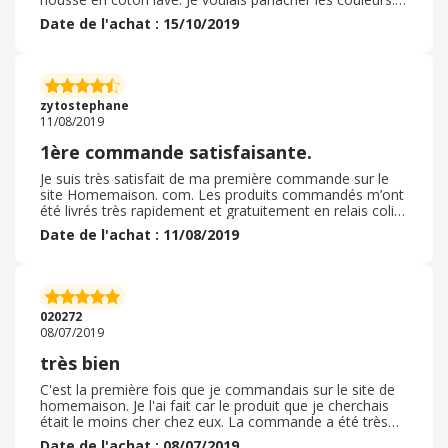
Le choix de produits étant large c'est chez ce marchand
Date de l'achat : 15/10/2019
que j''ai trouvé mon bonheur . De plus les prix sont plus
que raisonnables. . La commande a été livrée dans les
délais. Les articles correspondent bien à ce que je
souhaitais. Le site est simple d'utilisation et les
commandes faciles à effectuer. Je recommande ce site.
zytostephane
sans problèmes
11/08/2019
1ère commande satisfaisante.
Je suis très satisfait de ma première commande sur le
site Homemaison. com. Les produits commandés m’ont
été livrés très rapidement et gratuitement en relais colis
« Mondial Relay ». Le prix des 8 coussins de fauteuil
Date de l'achat : 11/08/2019
outdoor colorée anis était correct en comparaison de
nombreux autres sites qui affichaient des prix de 10 à 15
pourcent plus élevé pour le même produit. De plus,
grâce à EbuyClub j’ai reçu 5, 00€ de cashback, ce qui est
toujours sympa. Site de vente de linge et d’accessoires
020272
de maison à recommander sans problème.
08/07/2019
très bien
C'est la première fois que je commandais sur le site de
homemaison. Je l'ai fait car le produit que je cherchais
était le moins cher chez eux. La commande a été très
facile à faire sur leur site et la livraison était annoncée
Date de l'achat : 08/07/2019