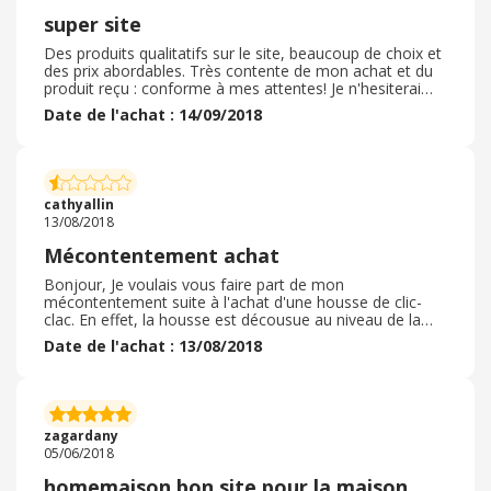
super site
Des produits qualitatifs sur le site, beaucoup de choix et
des prix abordables. Très contente de mon achat et du
produit reçu : conforme à mes attentes! Je n'hesiterai
pas à retourner sur le site. La livraison a pris un certain
Date de l'achat : 14/09/2018
temps car un article etait en rupture de stock mais au
global ça valait la peine d'attendre! Bien aussi pour le
paiement qui s'adapte en fonction du pouvoir d'achats
de chacun. Navigation egalement correcte sur le site et
pas trop complique pour faire des recherches en
cathyallin
fonction des differentes categories de produits.
13/08/2018
Mécontentement achat
Bonjour, Je voulais vous faire part de mon
mécontentement suite à l'achat d'une housse de clic-
clac. En effet, la housse est décousue au niveau de la
couture car tissu trop court. lorsque que j'ai appelé, on
Date de l'achat : 13/08/2018
m'a répondu que le délai de 15 jours est dépassé pour
toute réclamation ( nous étions partis en vacances) . Je
trouve bien regrettable de ne pas prendre en compte ce
type de problème compte tenu que c'est un défaut
flagrant de fabrication. Pour cela, je ne recommande
zagardany
pas ce site et ne ferais pas une bonne publicité.
05/06/2018
Cordialement, Mme Cathy Allin
homemaison bon site pour la maison