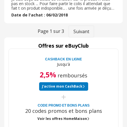
pas en stock ... Pour faire partir le colis il attendait que
fait t on produit indisponible... . une fois arrivée je déçu
de la matière ... retour a l expéditeur... je lai téléphoner il
Date de l'achat : 06/02/2018
s était très aimable pas de souci pour le retour
Page
1
sur
3
Suivant
Offres sur eBuyClub
CASHBACK EN LIGNE
Jusqu'à
2,5%
remboursés
J'active mon CashBack
CODE PROMO ET BONS PLANS
20 codes promos et bons plans
Voir les offres HomeMaison