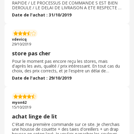
RAPIDE / LE PROCESSUS DE COMMANDE S EST BIEN
DEROULE / LE DELAI DE LIVRAISON A ETE RESPECTE L
EMBALLAGE ETAIT CORRECT / LES ARTICLES
Date de l'achat : 31/10/2019
COMMANDES CONFORMES A CE QUE J AVAIS
COMMANDE / LE TISSU DES RIDEAUX ASSEZ FIN EN
FAIT MAIS DE QUALITE DONC SATISFAITE DE MON
ACHAT JE N AI DONC PAS EU BESOIN DE FAIRE DE
RETOUR JE RECOMMANDE DONC CE SITE ET JE
vdevicq
PREVOIS DE L UTILISER A NOUVEAU POUR UNE
29/10/2019
PROCHAINE COMMANDE / LES PRIX SONT TOUT A
FAIT CORRECTS ET LES PROMOTIONS
store pas cher
INTERESSANTES
Pour le moment pas encore reçu les stores, mais
d'après les avis, qualité / prix intéressant. En tout cas du
choix, des prix corrects, et je l'espère un délai de
livraison rapide. j'y ai trouver des stores bateaux avec un
Date de l'achat : 29/10/2019
système de fixation sans trou dans la fenêtre. le site est
fluide, clair, les informations claires, de nombreuses
possibilités de tailles, couleurs, formes, de nombreux
moyens de paiements proposés, et des relais colis
permettant des frais de ports un peu moins chers. En
myon62
tout cas une première approche positive.
15/10/2019
achat linge de lit
C'était ma première commande sur ce site. Je cherchais
une housse de couette + des taies d'oreillers + un drap
housse en coton lavé. Je voulais panacher les couleurs.