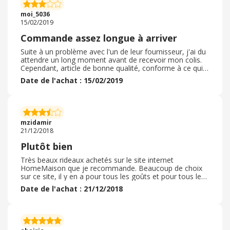
Le colis était très bien emballé et la qualité du papier
peint est vraiment au top , ça vallait vraiment le coup
moi_5036
d'attendre
15/02/2019
Commande assez longue à arriver
Suite à un problème avec l'un de leur fournisseur, j'ai du
attendre un long moment avant de recevoir mon colis.
Cependant, article de bonne qualité, conforme à ce qui
avaient été commandé avec un bon rapport qualité prix.
Date de l'achat : 15/02/2019
Le service client répond très rapidement aux requêtes et
est très ouvert ( j'ai obtenu remboursement de mes frais
de port suite au retard de livraison que j'ai subi) J'avais
bénéficié d'un code promo trouvé sur le site Ebuyclub
lors de mon shopping. En plus du cashback, j'ai donc
mzidamir
réalisé des économies :)
21/12/2018
Plutôt bien
Très beaux rideaux achetés sur le site internet
HomeMaison que je recommande. Beaucoup de choix
sur ce site, il y en a pour tous les goûts et pour tous les
budgets. Article de qualité qui vaut son prix, les photos
Date de l'achat : 21/12/2018
correspondent bien à l'article reçu. Aucun soucis sur la
livraison. La livraison a été vraiment super rapide. l'article
que j'ai commandé est très facile d'installation. Merci
pour la rapidité de l'envoi. Je suis très satisfaite de cette
boutique et je n’hésiterais pas à refaire une commande