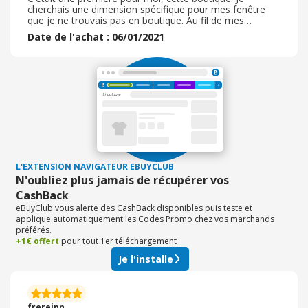
cherchais une dimension spécifique pour mes fenêtre
que je ne trouvais pas en boutique. Au fil de mes
recherches, j'ai trouvé cette boutique Home Maison. Je
Date de l'achat : 06/01/2021
n'ai pas été déçu de la qualité des produits, j'ai été plutôt
ravie et contente de pouvoir mettre enfin des rideaux à
mes fenêtre ! Je n'ai eu aucun soucis avec cette
boutique, j'ai tout reçu en parfaite état. Aucun problème
de livraison. Les articles étaient conformes à ma
commande. Je n'ai pas eu besoin de retourner mes
produits.
L'EXTENSION NAVIGATEUR EBUYCLUB
N'oubliez plus jamais de récupérer vos
CashBack
eBuyClub vous alerte des CashBack disponibles puis teste et
applique automatiquement les Codes Promo chez vos marchands
préférés.
+1€ offert
pour tout 1er téléchargement
Je l'installe
frerejpn