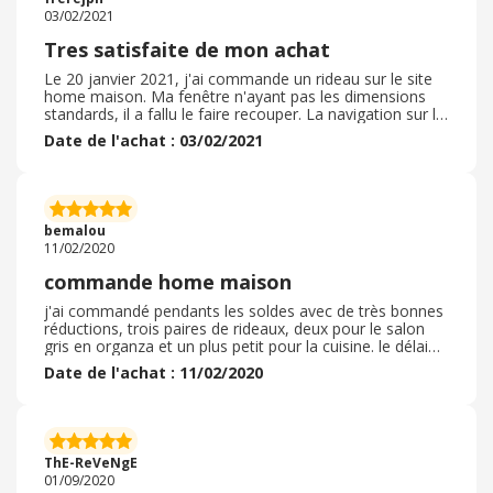
03/02/2021
Tres satisfaite de mon achat
Le 20 janvier 2021, j'ai commande un rideau sur le site
home maison. Ma fenêtre n'ayant pas les dimensions
standards, il a fallu le faire recouper. La navigation sur le
site étant simple et fluide, il me fut facile de faire
Date de l'achat : 03/02/2021
recouper le rideau aux dimensions voulues. Le tissu est
de très bonne qualité et le travail de couture, effectué
est parfait La livraison fut rapide et dans mon colis, il y
avait le morceau de tissu qui avait été coupé pour que le
rideau soit aux dimensions que je souhaitais. J'ai donc pu
bemalou
confectionner une embrase, que je pensais acheter. En
11/02/2020
résumé je commanderai à nouveau sur ce site lesyeux
fermés
commande home maison
j'ai commandé pendants les soldes avec de très bonnes
réductions, trois paires de rideaux, deux pour le salon
gris en organza et un plus petit pour la cuisine. le délai
de livraison a été parfaitement respecté ( livré en
Date de l'achat : 11/02/2020
mondial relais) contrairement a ma première
commande. Emballage impeccable, ils sont tout a fait
conforme et la qualité est au rendez vous, j'avais
d'ailleurs a ce propos regardé les commentaires sur leur
site. je suis ravie de mes achats et je n’hésiterais pas a
ThE-ReVeNgE
recommander leur site.
01/09/2020