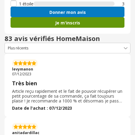
1 étoile
3
Donner mon avis
Je m'inscris
83 avis vérifiés HomeMaison
levymanon
07/12/2023
Très bien
Article reçu rapidement et le fait de pouvoir récupérer un
petit pourcentage de sa commande, ça fait toujours
plaisir ! Je recommande a 1000 % et désormais je passe
uniquement mes commandes via ebuyclub afin de
Date de l'achat : 07/12/2023
récupérer un petit peur d'argent à chaque commande. Et
je me fais un virement sur mon compte bancaire début
d'année généralement afin de commencer l'année de
bon pied. . cela fonctionne très bien et j'en suis très
contente et j'ai réussi à fidelider ma maman qui fait de
anitadardillac
même depuis quelques mois déjà