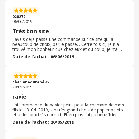
site. J'ai eu également un code promo. La qualité était au
niveau de ce que je pensais. Je n'ai pas eu besoin de
retourner ma commande car tout était ok Si j'ai besoin
020272
de racheter des rideaux, je regarderai en premier ce site
06/06/2019
Très bon site
J'avais déjà passé une commande sur ce site qui a
beaucoup de choix, par le passé. . Cette fois-ci, je n'ai
trouvé mon bonheur que chez eux et du coup, je n'ai
pas hésité une seule seconde pour commander. Leur
Date de l'achat : 06/06/2019
site est très facile, ma commande a été rapide a
effectué. La livraison a ensuite été très rapide avec un
emballage très soigné. Les produits n'étaient pas très
bien coupés mais je m'en doutais car je n'avais pas pris
des produits très chers donc je m'en doutais mais
charlenedurand86
malgré tout, le rapport qualité prix est présent.
20/05/2019
ravie
J'ai commandé du papier peint pour la chambre de mon
fils le 13. 04. 2019, Un très grand choix de papier peints
et à des prix très correct. Et en plus j'ai pu bénéficier
d'une réduction grace à un code promo. Concernant le
Date de l'achat : 20/05/2019
délais de livraison il a été plutot long par rapport à se
qu'il était annoncé, j'ai du attendre 3semaines au lieu de
une. Heureusement que nous n'étions pas très pressé.