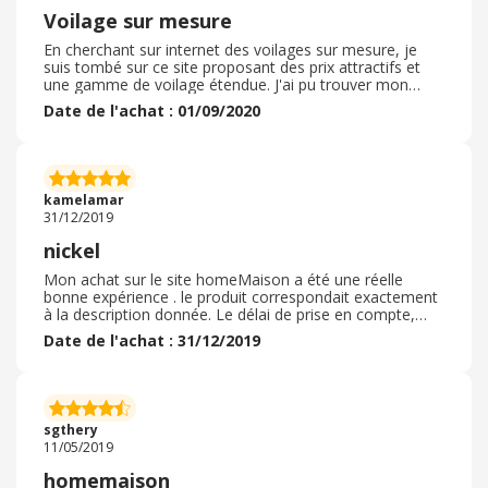
Voilage sur mesure
En cherchant sur internet des voilages sur mesure, je
suis tombé sur ce site proposant des prix attractifs et
une gamme de voilage étendue. J'ai pu trouver mon
bonheur pour effectuer une commande de 3 voilages
Date de l'achat : 01/09/2020
aux dimensions souhaitées. Les produits reçus sont de
qualité et le travail de découpe est très correct. Le prix
défiait quant à lui toute concurrence. L'envoi a été
quelque peu long en cette période particulière de
pandémie mondiale, je ne saurais donc évaluer un envoi
kamelamar
dans les délais annoncés à l'origine car ceux-ci ont été
31/12/2019
plus longs. Je recommande donc ce site marchand.
nickel
Mon achat sur le site homeMaison a été une réelle
bonne expérience . le produit correspondait exactement
à la description donnée. Le délai de prise en compte,
l'envoi des articles , le suivi de commande et le délai de
Date de l'achat : 31/12/2019
réception a été rapide et cohérent avec mes attentes .
Le tarif proposé permet un achat avec un bon rapport
qualité-prix . je recommande J’ai commandé des rideaux
sur ce site que je ne connaissais pas. La livraison était
vraiment rapide, et la qualité du produit est vraiment
sgthery
bonne. Je ne regrette pas mon achat
11/05/2019
homemaison