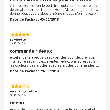
vous voulez trouver le petit truc qui changera votre lieu
de vie allez faire un tour sur HomeMaison - grand choix -
donne beaucoup d'idées... même si vous n'en n'avez pas
au départ - alors n'hésitez pas - allez vitre faire un tour
Date de l'achat : 05/06/2018
sur le site, et livraison rapide - que demander de plus
sylvieotto
29/05/2018
commande rideaux
excellent site avec de beaux articles pour décorer son
intérieur en ayant d'excellentes réductions et respectant
les couleurs des articles avec les articles commandés. A
recommander pour tout ceux qui décorer leur intérieur!!!
Date de l'achat : 29/05/2018
nolanangelcoffre
06/02/2018
rideau
je suis déçu du delais de livraison car le produit n était