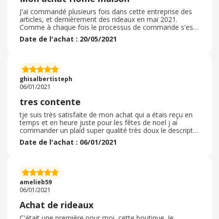
J'ai commandé plusieurs fois dans cette entreprise des
articles, et dernièrement des rideaux en mai 2021.
Comme à chaque fois le processus de commande s'est
très bien déroulé. Je n'ai pas eu recours à un code
Date de l'achat : 20/05/2021
promo car je n'en ai pas trouvé. Mon délai de livraison a
été légèrement retardé, mais j'en ai été tout de suite
informé par l'entreprise. J'ai du attendre environ 15 jours
à 3 semaines, car cette commande était sur mesure.
Donc le délai était correct. Les articles étaient très bien
ghisalbertisteph
emballés. Les mesures de mes voilages ont été
06/01/2021
respectées et je n'ai pas eu besoin de faire un retour.
tres contente
tje suis très satisfaite de mon achat qui a étais reçu en
temps et en heure juste pour les fêtes de noel j ai
commander un plaid super qualité très doux le descriptif
étais parfait mon achats a eut un super suivit pendant la
Date de l'achat : 06/01/2021
livraison la personne pour laquelle j avais fait ce cadeau
étais ravi je recommande fortement je n ai pas eut
recours a un code promo mais il y avait des avantages
au moment de ma commande l emballage étais très
correct je n ai pas eut besoin de retourner ma
amelieb59
commande merci encore
06/01/2021
Achat de rideaux
C'était une première pour moi, cette boutique. Je