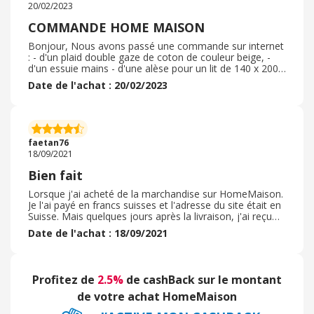
20/02/2023
COMMANDE HOME MAISON
Bonjour, Nous avons passé une commande sur internet
: - d'un plaid double gaze de coton de couleur beige, -
d'un essuie mains - d'une alèse pour un lit de 140 x 200
cm Livraison dans un locker de Mondial relay. Qualité
Date de l'achat : 20/02/2023
impeccable, délais de livraison classiques, Nous
recommandons le site du marchand HOME MAISON.
Facilité de commande, produit de très bonne qualité.
Nous sommes très satisfait de notre achat et nous
passerons de nouveau commande car il y a une
faetan76
multitude de produits intéressants.
18/09/2021
Bien fait
Lorsque j'ai acheté de la marchandise sur HomeMaison.
Je l'ai payé en francs suisses et l'adresse du site était en
Suisse. Mais quelques jours après la livraison, j'ai reçu
les frais et taxes de douane pour cette marchandise ( 60
Date de l'achat : 18/09/2021
CHF) . Lorsque j'ai contacté le service après-vente de
HomeMaison, il m'a simplement répondu que ces frais
et taxes n'étaient pas compris dans les prix. En oubliant
de considérer le problème sur le lieu de commande de la
Profitez de
2.5%
de cashBack sur le montant
marchandise : achat sur un site suisse ( . Ch) et livré en
Suisse ! ?
de votre achat HomeMaison