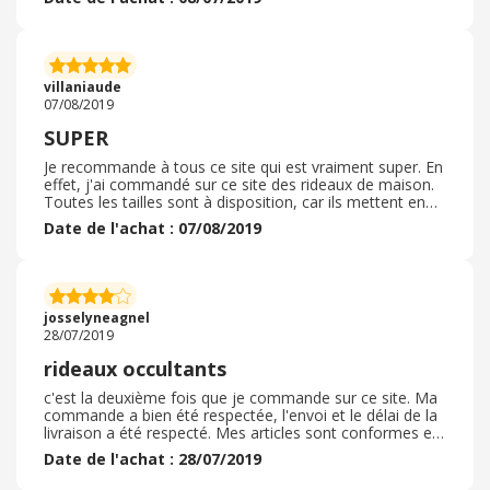
pour 1 semaine de délai ce qui est correct. De plus, la
livraison était gratuite. Tout s'est très bien déroulé et la
livraison était très bien faite, le colis très bien emballé. .
Aucun problème. La finition des produits ( pour moi des
rideaux) n'est par contre pas parfaite, car le bas des
villaniaude
rideaux n'est pas très droit mais je n'avais pas
07/08/2019
commandé le prix le plus cher c'est peut être
l'explication.
SUPER
Je recommande à tous ce site qui est vraiment super. En
effet, j'ai commandé sur ce site des rideaux de maison.
Toutes les tailles sont à disposition, car ils mettent en
place un service personnalisé pour les clients. En effet,
Date de l'achat : 07/08/2019
j'avais beaucoup de mal à trouver la taille de rideaux que
je cherchais car toutes les boutiques des grandes
surfaces avaient des tailles très limitées. Grâce à ce site,
j'ai pu avoir le produit que je souhaité, et un produit de
qualité qui se lave très facilement et qui ne garde pas de
josselyneagnel
traces.
28/07/2019
rideaux occultants
c'est la deuxième fois que je commande sur ce site. Ma
commande a bien été respectée, l'envoi et le délai de la
livraison a été respecté. Mes articles sont conformes et
corrects je pouvais faire recouper mes rideaux, ce que
Date de l'achat : 28/07/2019
j'ai demandé, le reste de tissu était même dans mon
paquet. L'emballage était correct Je recommande ce