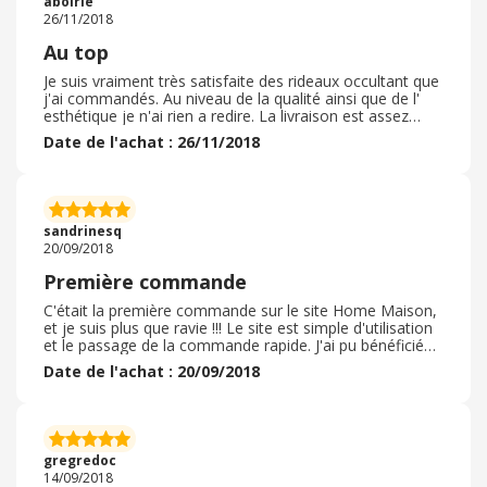
aboirie
chez vous si l'occasion se présente ou à conseiller votre
26/11/2018
boutique à des proches et amis.
Au top
Je suis vraiment très satisfaite des rideaux occultant que
j'ai commandés. Au niveau de la qualité ainsi que de l'
esthétique je n'ai rien a redire. La livraison est assez
rapide J'ai pu équipé toute mes pièces de rideaux Home
Date de l'achat : 26/11/2018
Maison et de d'autres articles du site pour refaire la
déco de ma maison. Ce site marchand est une perle et
surtout il y a toujours de bonne promotions. Je vus
recommande vivement ce marchand pour refaire votre
maison a neuf et en qualité matériels. Et en plus le
sandrinesq
cashback n'est pas négligeable; Quoi demander de plus
20/09/2018
;)
Première commande
C'était la première commande sur le site Home Maison,
et je suis plus que ravie !!! Le site est simple d'utilisation
et le passage de la commande rapide. J'ai pu bénéficié
d'une offre de remise de 5 % en plus des réductions
Date de l'achat : 20/09/2018
appliquées sur les articles choisis. J'ai reçu des mails de
l'avancée de la commande, lors de l'expédition et dès
l'arrivée du colis. La livraison s'est faite en trois jours en
point relay, donc très très réactif. Les articles sont
conformes à la description et correspondent
gregredoc
parfaitement à mes attentes. Je recommande sans
14/09/2018
hésitation !!!