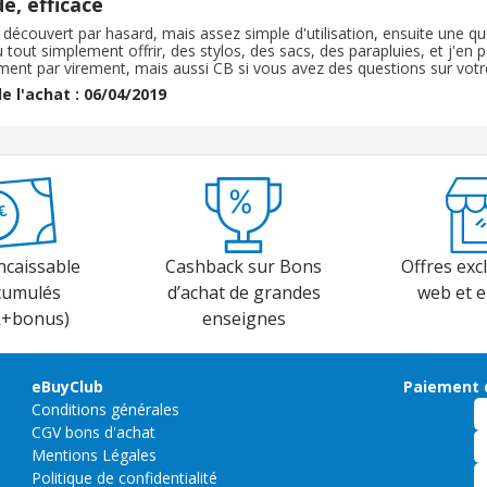
e, efficace
 découvert par hasard, mais assez simple d'utilisation, ensuite une qua
u tout simplement offrir, des stylos, des sacs, des parapluies, et j'en
ent par virement, mais aussi CB si vous avez des questions sur votre
eme de tchat en ligne qui est très pratique mais surtout très réactif 
e l'achat : 06/04/2019
der en toute confiance
ncaissable
Cashback sur Bons
Offres excl
cumulés
d’achat de grandes
web et 
k+bonus)
enseignes
eBuyClub
Paiement 
Conditions générales
CGV bons d'achat
Mentions Légales
Politique de confidentialité