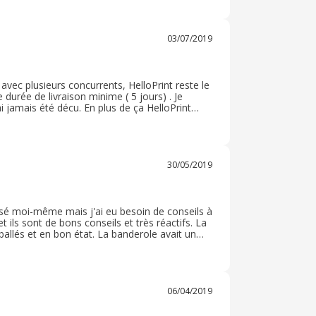
x ainsi que les frais de livraison.
03/07/2019
vec plusieurs concurrents, HelloPrint reste le
e durée de livraison minime ( 5 jours) . Je
 jamais été décu. En plus de ça HelloPrint
orme gain de temps pour un graphiste comme
30/05/2019
isé moi-même mais j'ai eu besoin de conseils à
t ils sont de bons conseils et très réactifs. La
mballés et en bon état. La banderole avait un
ès satisfaisante. Je conseille vivement ce site.
06/04/2019