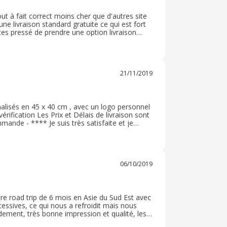
ut à fait correct moins cher que d'autres site
ne livraison standard gratuite ce qui est fort
 êtes pressé de prendre une option livraison
ent une plus grande quantité de brochures vu
21/11/2019
lisés en 45 x 40 cm , avec un logo personnel
rification Les Prix et Délais de livraison sont
mande - **** Je suis très satisfaite et je
eau faire appel à HELLOPRINT
06/10/2019
e road trip de 6 mois en Asie du Sud Est avec
xcessives, ce qui nous a refroidit mais nous
ement, très bonne impression et qualité, les
ion a été catastrophique, mais nous avons