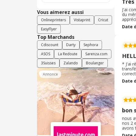
Trés 
J'ai co
Vous aimerez aussi
du même
appréci
Onlineprinters
Vistaprint
Cricut
rapide
Date d
la quali
EasyFlyer
Top Marchands
Cdiscount
Darty
Sephora
ASOS
La Redoute
Sarenza.com
HELL
3Suisses
Zalando
Boulanger
* J'ai
transfé
correct
Annonce
recomm
Date d
bon s
nous a
nos 2 e
avons 
drapeau
Date d