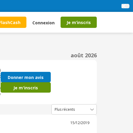
FlashCash
Je m’inscris
Connexion
août 2026
4
2
Donner mon avis
0
Je m'inscris
0
0
15/12/2019