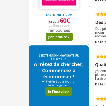
contact
LASTMINUTE.COM
60€
Jusqu'à
Des 
au lieu de
30€
Des pri
remboursés
moins c
recomma
J'en profite
vous p
Date d
moi vou
L'EXTENSION NAVIGATEUR
EBUYCLUB
Arrêtez de chercher,
Quali
Commencez à
J'ai c
plusieu
économiser !
livrais
+1€ offert
pour tout 1er
léger d
Date d
téléchargement
Je l'installe