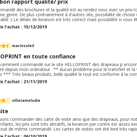
bon rapport qualité/ prix
mmandé des brochures et la qualité est au rendez vous avec un prix to
 genre. De plus contrairement à d'autres site, possibilité de choisir u
able :) Le délais de livraison est trés correct mais possibilité si vous
 ( option payante) . Je pense que je recommanderais très prochainem
e l'achat : 15/12/2019
té et le tarif.
mariesoleil
OPRINT en toute confiance
 récemment commandé sur le site HELLOPRINT des drapeaux p ersonna
ré depuis mon ordinateur . ** Aucun problème pour le transfert et la vé
s *** Très beaux produits, belle qualité le tout est conforme à la com
ande vivement ce site HELLOPRINT. Contact facile Je pense à nouv
e l'achat : 21/11/2019
villatamelodie
ite
vons commander des carte de visite ainsi que des drapeaux, pour notr
nfants, les prix sont très attratifs, la livraison par contre esr assez e
tout de même commandé. Les cartes de visites ont été livré très rapid
x sont arrivés quelques jours plus tard, grosse déception, l'impress
e l'achat : 06/10/2019