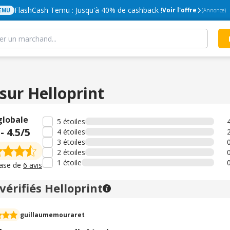
FlashCash Temu : Jusqu'à 40% de cashback !
Voir l'offre
EMU
(Annonce)
 sur Helloprint
globale
5 étoiles
-
4.5
/5
4 étoiles
3 étoiles
2 étoiles
1 étoile
base de
6 avis
 vérifiés Helloprint
guillaumemouraret