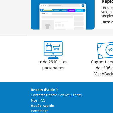
Rapid
Un site
voir, o
simplem
un syst
Date d
comman
+ de 2610 sites
Cagnotte e
partenaires
dès 10€ 
(CashBac
Besoin d'aide ?
Contactez notre Service Clients
Nos FAQ
Accès rapide
Parrainage