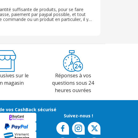
ntité suffisante de produits, pour se faire
 passe, paiement par paypal possible, et tout
 commande ou un produit en particulier, il y a
et compétent. Bref avec tout cela on peut
usives sur le
Réponses à vos
en magasin
questions sous 24
heures ouvrées
de vos CashBack sécurisé
Suivez-nous !