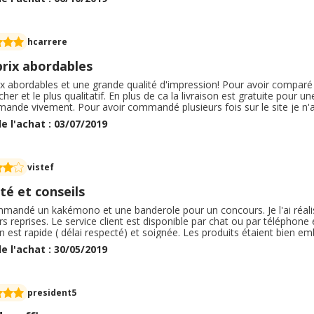
er le services client qui s'est excusez et nous a rembourser les drapeau
hcarrere
prix abordables
x abordables et une grande qualité d'impression! Pour avoir comparé a
her et le plus qualitatif. En plus de ca la livraison est gratuite pour un
nde vivement. Pour avoir commandé plusieurs fois sur le site je n'ai
ropose une sélection de teintes pantones, et c'est vraiment une én
e l'achat : 03/07/2019
lant un résultat optimal. Merci HelloPrint!
vistef
té et conseils
ommandé un kakémono et une banderole pour un concours. Je l'ai réal
rs reprises. Le service client est disponible par chat ou par téléphone e
on est rapide ( délai respecté) et soignée. Les produits étaient bien e
éfaut mais le service client a été réactif et m'a proposé une solution tr
e l'achat : 30/05/2019
president5