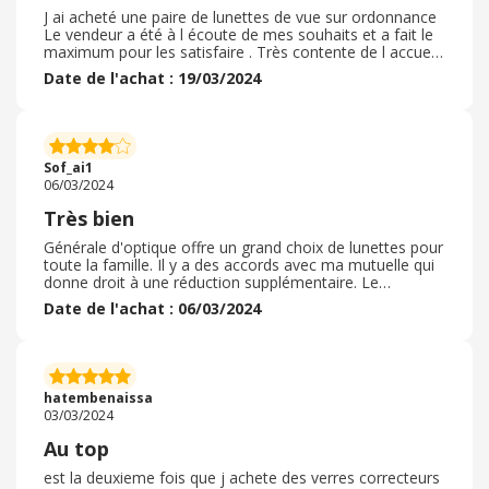
J ai acheté une paire de lunettes de vue sur ordonnance
Le vendeur a été à l écoute de mes souhaits et a fait le
maximum pour les satisfaire . Très contente de l accueil
et des propositions faites . Ce n est pas la première fois
Date de l'achat : 19/03/2024
que je vais dans cette enseigne et j y ai toujours été très
bien reçue. De plus très bon SAV auquel j ai eu recours à
plusieurs reprises ayant une adolescente assez peu
soigneuse avec ses affaires et particulièrement ses
lunettes . Je recommande+++. Rapport qualité prix très
Sof_ai1
correct
06/03/2024
Très bien
Générale d'optique offre un grand choix de lunettes pour
toute la famille. Il y a des accords avec ma mutuelle qui
donne droit à une réduction supplémentaire. Le
personnel est agréable et de bons conseils sans pousser
Date de l'achat : 06/03/2024
à la prise de verres aux prix excessifs. Le service après
vente est très bien. Mon lari a eu un problème avec ses
verres "photosensibles", ils lui ont refait les verres sans
soucis et sans surplus et de plus rapidement. Pareil pour
mes enfants, ils ont remplacés les protections des
hatembenaissa
branches en caoutchouc qui s'étaient abîmées avec le
03/03/2024
temps.
Au top
est la deuxieme fois que j achete des verres correcteurs