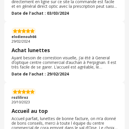
directement en ligne sur ce site la commande est facile
et en général direct optic avec la prescription peut saisir
directement la commande , je trouve toujours des
Date de l'achat : 03/03/2024
montures pas trop chères , qui me plaisent le plus
important bien sur ce sont les verres correcteurs le tout
est envoye en colissimo avec la feuille de soins et la
facture afin de me faire rembourser je trouve cela tres
pratique dans la mesure ou je choisis toujours a peu
elodienouh66
près le meme style de monture . je n 'ai pas eu à
29/02/2024
retourner quoique ce soit toujt etait ok.
Achat lunettes
Ayant besoin de correstion visuelle, j’ai été à General
d’optique centre commercial d’auchan à Perpignan. Il est
très facile de se garer. L’accueil est agréable, le
personnel est souriant, j’ai été très bien conseillé et
Date de l'achat : 29/02/2024
orienté. J’ai pris une deuxième paires solaires sur laquelle
j’ai eu une remise. Les prix sont très intéressant, et pour
tout les goûts. Le rendez-vous de remise des lunettes
s’est très bien passé aussi car très bien conseillé et le
personnel encourage à revenir les voir si question où
rozliliroz
soucis. Je recommande vivement.
20/10/2023
Accueil au top
Accueil parfait, lunettes de bonne facture, on m’a donné
de bons conseils, merci à toute l équipe du centre
commercial de cora ermont dans le val d’Oise. Le choix