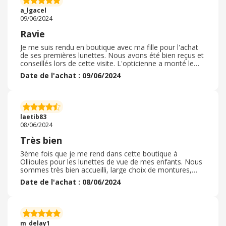
obtenu grâce à mon achat. Je recommande sans hésiter
a_lgacel
général d'optique
09/06/2024
Ravie
Je me suis rendu en boutique avec ma fille pour l'achat
de ses premières lunettes. Nous avons été bien reçus et
conseillés lors de cette visite. L'opticienne a monté le
dossier très rapidement auprès de la mutuelle nous
Date de l'achat : 09/06/2024
permettant d'avoir un devis immédiatement et de valider
notre choix. Ma fille a pu bénéficier de l'offre seconde
paires a 1euro utile en cas de cassé. Général d'optique
offre une garantie cassé pour les enfants qui est
rassurant. Les lunettes ont été reçus rapidement en
laetib83
boutique. Nous les avons récupéré sans difficulté grâce
08/06/2024
au système de rendez vous.
Très bien
3ème fois que je me rend dans cette boutique à
Ollioules pour les lunettes de vue de mes enfants. Nous
sommes très bien accueilli, large choix de montures,
pour tous les budgets. Service après vente au top après
Date de l'achat : 08/06/2024
que mon fils est cassé ses lunettes ils me les ont changé
de suite car encore garantie et ils avaient le même
modèle en stock. Vous appelle quelques semaines après
pout savoir si tous va bien. Vraiment top Et les vendeurs
vendeuses très aimables. je recommande vivement la
m_delay1