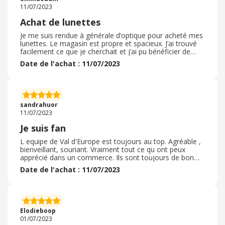
accompagnements.
11/07/2023
Achat de lunettes
Je me suis rendue à générale d’optique pour acheté mes
lunettes. Le magasin est propre et spacieux. J’ai trouvé
facilement ce que je cherchait et j’ai pu bénéficier de
l’offre qui propose la paire de solaire, Les vendeurs sont
Date de l'achat : 11/07/2023
plus ou moins agréable selon leurs humeurs.
Heureusement que j’avais repérer des lunettes et que
c’est l’endroit le plus pratique pour moi sinon je n’y serait
pas forcément retournée. Après je suis tout de même
contente de mon achat qui c’est relativement bien passé
sandrahuor
et facilement
11/07/2023
Je suis fan
L equipe de Val d'Europe est toujours au top. Agréable ,
bienveillant, souriant. Vraiment tout ce qu ont peux
apprécié dans un commerce. Ils sont toujours de bon
conseil. Ils expliquent avec passion chaque chose. Je m y
Date de l'achat : 11/07/2023
rend toujours avec plaisirs. Je choisi chez eux un un
modèle specifique de l enseigne. Une monture extra
extra légère J adore cette monture. Ce sera ma
deuxième paire et je ne m'en lasse pas. J'espere que
l'enseigne ne choisira pas de la retirer des ventes. J'y
Elodieboop
retournerai avec plaisir quand ce sera le moment.
01/07/2023