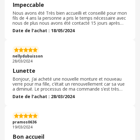
Impeccable
Nous avons été Très bien accueilli et conseillé pour mon
fils de 4 ans la personne a pris le temps nécessaire avec
nous de plus nous avons été contacté 15 jours après
pour voir si mon fils s’était bien habitué à ses lunettes ou
Date de l'achat : 18/05/2024
s’il y avait un souci quelconque je trouve cette démarche
très appréciable le service est vraiment présent et les
prix sont très attractifs, les modèles assez variés et
sympas. Pour conclure je recommande fortement tout
particulièrement celui de Bourgoin car c’est là où j’ai été
nellydubuisson
28/03/2024
Lunette
Bonjour, j’ai acheté une nouvelle monture et nouveau
verre pour ma fille, c’était un renouvellement car sa vue
a diminué. Le processus de ma commande s’est très
bien passé. Les délais étaient correctes et je suis ravi
Date de l'achat : 28/03/2024
ainsi que ma fille. Je n’ai pas eu de recours à un code
promotionnel. Je vais régler régulièrement à la générale
d’optique car nous y allons depuis plus de neuf ans et
moi maintenant je dois aussi porter des lunettes. Le
personnel est toujours très sympathique et agréable, je
pramos0636
recommande
19/03/2024
Bon accueil