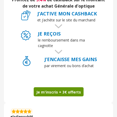
des neuve y seraient mieux mais on fait avec les
moyens du bord
de votre achat Générale d'optique
J’ACTIVE MON CASHBACK
et j’achète sur le site du marchand
JE REÇOIS
le remboursement dans ma
cagnotte
J’ENCAISSE MES GAINS
par virement ou bons d’achat
Je m'inscris + 3€ offerts
elodienouh66