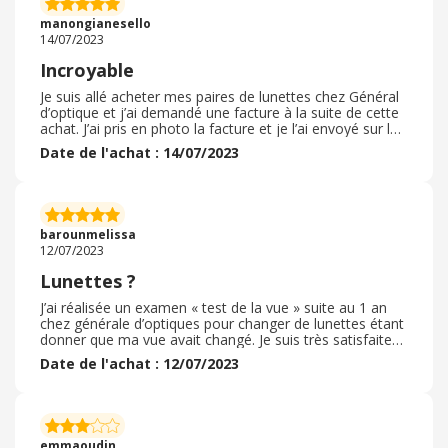
est aux anges, elle peut faire sa star. La vendeuse nous
manongianesello
a même offert une belle boîte pour y ranger ses
14/07/2023
lunettes. Je regarde ce magasin.
Incroyable
Je suis allé acheter mes paires de lunettes chez Général
d’optique et j’ai demandé une facture à la suite de cette
achat. J’ai pris en photo la facture et je l’ai envoyé sur le
lien de l’application I ebuyclub. J’ai attendu 24 ou 48
Date de l'achat : 14/07/2023
heures et mon bon a été validé. J’ai donc reçu le cache
bac sur mon compte eBuyClub. C’était très rapide, et je
ne pensais pas qu’on pouvait se faire rembourser du
cash Back avec une facture . C’est vraiment courage
également à retourner dans les boutiques qui sont un
barounmelissa
parrainage avec l’application
12/07/2023
Lunettes ?
J’ai réalisée un examen « test de la vue » suite au 1 an
chez générale d’optiques pour changer de lunettes étant
donner que ma vue avait changé. Je suis très satisfaites
de mes lunettes de vue ainsi que les solaires qui sont
Date de l'achat : 12/07/2023
adaptés à ma vue. Une équipe très accueillante,
souriante et de bons conseils. Je suis une personne très
compliqué niveau style mais l’équipe a su m’aider dans le
choix de mes lunettes et j’en suis satisfaite. Merci à
l’équipe de général d’optique Amilly pour leurs
emmaoudin