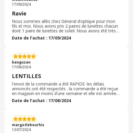
17/09/2024
Ravie
Nous sommes allés chez Géneral d’optique pour mon
fils et moi. Nous avons pris 2 paires de lunettes chacun
dont 1 paire de lunettes de soleil. Nous avons été très
bien conseillé, le personnel est disponible et à l’écoute
Date de l'achat : 17/09/2024
ce qui est fort agréable. Il y en à vraiment pour tout les
prix et tout les goûts. La commande des lunettes à été
assez rapide, et le personnel s’est assuré que tout
correspondent lors de la remise. Tout est clair, autant
les explications que la facture. Aucun regret je
banguzan
recommande fortement.
17/08/2024
LENTILLES
l'envoi de la commande a été RAPIDE. les délais
annoncés ont été respectés . la commande a été reçue
en magasin en moins d'une semaine et elle est arrivée
dans le magasin trois jours avant la date prévue. Un mail
Date de l'achat : 17/08/2024
a été envoyé lors de la validation de la commande, de
son envoi et de sa réception les produits sont
conformes. les prix sont inférieurs à d'autres
fournisseurs. le seul bémol, la facture . elle n'est
disponible que sur internet via l'adresse mail mais elle
margotlebourhis
n'est pas transmise par le magasin lors de la réception
13/07/2024
des produits. je recommanderai sur le site GENERALE