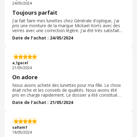
boutique de carrefour ollioules.
24/05/2024
Toujours parfait
J'ai fait faire mes lunettes chez Générale d'optique, j'ai
pris une monture de la marque Mickael Korrs avec des
verres avec une correction légère. J'ai été très satisfaite
de l'accueil, personnel très à l'écoute et de bons
Date de l'achat : 24/05/2024
conseils. Et surtout très arrangeants car ils proposent
d'eux-mêmes de financer en plusieurs fois l'achat des
lunettes quand la CPAM et la mutuelle ne remboursent
pas grand-chose. J'ai l'habitude de faire faire mes
lunettes chez eux, je suis toujours très satisfaite et je
a_lgacel
continuerai sûrement à aller chez eux.
21/05/2024
On adore
Nous avons acheté des lunettes pour ma fille. Le choix
était riche et les conseils de qualités. Nous avons été
pris en charge rapidement. Le dossier a été constitué
avec rigueur et efficacité. Nous avons eu une réponse
Date de l'achat : 21/05/2024
presque immédiatement de la mutuelle ce qui nous a
permis de finaliser la commande en moins de trente
minutes. La récupération des lunettes a été encore plus
rapide grâce au système de rendez vous. Ma fille est
ravie. Nous nous sommes rassuré de l'assurance qui
safiam1
accompagne l'achat en cas de cassé, idéal pour des
18/05/2024
enfants