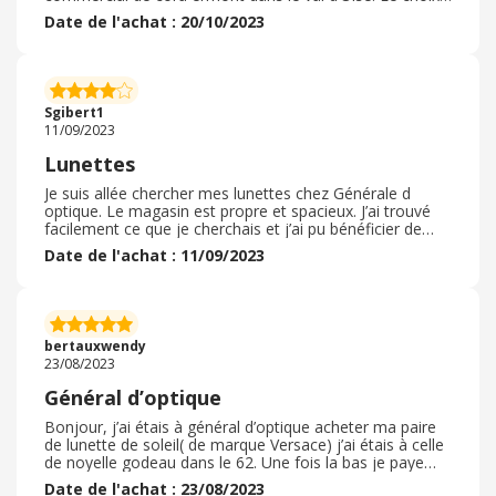
de la monture n’a pas été évident, mais on a su me
Date de l'achat : 20/10/2023
conseiller comme il fallait. Surtout lorsqu on vient tout
seul, pas évident mais tout s est très bien passé. Je
n’étais jamais passé par cette enseigne auparavant,
agréablement surprise , j’y reviendrai c est presque
certain. Alors que j avais hésité à les acheter en ligne ,
Sgibert1
ouf ! Bon choix
11/09/2023
Lunettes
Je suis allée chercher mes lunettes chez Générale d
optique. Le magasin est propre et spacieux. J’ai trouvé
facilement ce que je cherchais et j’ai pu bénéficier de
l’offre qui propose la deuxième paire , Les vendeuses
Date de l'achat : 11/09/2023
sont très agréables. Heureusement que j’avais repéré
des lunettes et que c’est l’endroit le plus pratique pour
moi car je travaille dans lla même zone. Je suis tout à
fait contente de mon achat qui s’est relativement bien
passé. Je peux y retourner quand je le souhaite pour un
bertauxwendy
réglage ou pour vérifier ma vue Merci d'avance.
23/08/2023
Général d’optique
Bonjour, j’ai étais à général d’optique acheter ma paire
de lunette de soleil( de marque Versace) j’ai étais à celle
de noyelle godeau dans le 62. Une fois la bas je paye
mes lunette et je repars, je me rend sur eBuyClub
Date de l'achat : 23/08/2023