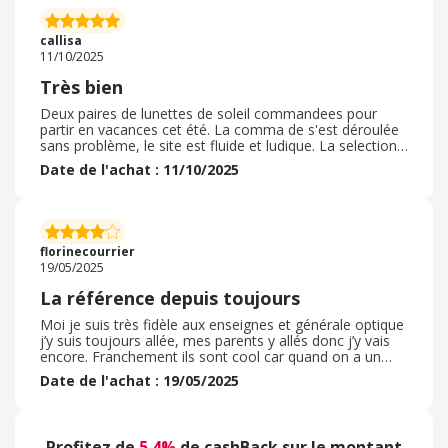
pour moi mais aussi pour mon conjoint et l'une de mes
filles qui porte des lunettes. J'ai toujours été satisfaite de
callisa
mes achats.
11/10/2025
Très bien
Deux paires de lunettes de soleil commandees pour
partir en vacances cet été. La comma de s'est déroulée
sans problème, le site est fluide et ludique. La selection
des produit est facile, beaucoup de photos des articles.
Date de l'achat : 11/10/2025
Beaucoup de colories. Choix de livraison variés. Colis
bien emballé avec protections. Lunettes recues avec
boites et nettoyettes. Reçues rapidement. Les tailles
correspondent parfaitement à ma morphologie. Les
couleurs sont respectées et la taille est parfaite. Utilisées
florinecourrier
tout l'été. Nickel.
19/05/2025
La référence depuis toujours
Moi je suis très fidèle aux enseignes et générale optique
j’y suis toujours allée, mes parents y allés donc j’y vais
encore. Franchement ils sont cool car quand on a un
problème ils le règlent au mieux et on ne paie pas. Ils le
Date de l'achat : 19/05/2025
vendent des lunettes pour enfant à cause de la taille
trop grande adulte par rapport à moi et je trouve ca cool
car leurs choix sont vraiment stylés. Moi eu final je porte
d’ancienne lunettes car les autres sont cassées. Alors
Profitez de
5.4%
de cashBack sur le montant