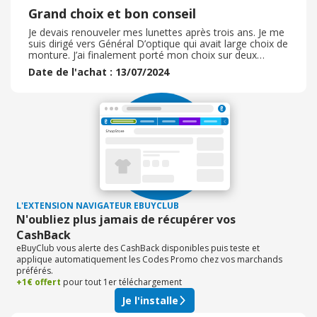
OPTIQUE
Grand choix et bon conseil
Je devais renouveler mes lunettes après trois ans. Je me
suis dirigé vers Général D’optique qui avait large choix de
monture. J’ai finalement porté mon choix sur deux
montures avec verres avec les offres que proposait le
Date de l'achat : 13/07/2024
magasin. La conseillère était de très bon conseil. Je
recommande vivement ce magasin. En outre, je porte
des lentilles et je me réapprovisionne chez eux. Il ont
une carte fidélité très intéressent pour les lentilles se qui
est rare et bien pratique étant donné le reste à charge
L'EXTENSION NAVIGATEUR EBUYCLUB
N'oubliez plus jamais de récupérer vos
CashBack
eBuyClub vous alerte des CashBack disponibles puis teste et
applique automatiquement les Codes Promo chez vos marchands
préférés.
+1€ offert
pour tout 1er téléchargement
Je l'installe