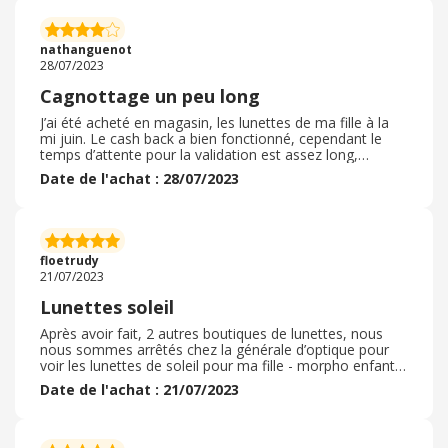
rendez-vous quand vous venez au magasin et un truc
vraiment bien pour les enfants c’est la garantie sur les
lunettes pour 2 ans car on sait que les enfants peuvent
nathanguenot
casser souvent leur lunettes. Les prix sont abordables il
28/07/2023
y a pour tout les budgets
Cagnottage un peu long
J’ai été acheté en magasin, les lunettes de ma fille à la
mi juin. Le cash back a bien fonctionné, cependant le
temps d’attente pour la validation est assez long,
environ un mois et demi. Le cagnottage est bien celui
Date de l'achat : 28/07/2023
indiqué. Je n’ai utilisé aucun code promo en plus puisque
c’était un achat en magasin. Aucune démarche à faire
pour le cagnottage puisque c’était une détection de mes
achats lié à ma carte bancaire. Par contre des délais de
validation qui devrait être raccourcis surtout lorsque que
floetrudy
c’est un achat lié à une carte bancaire
21/07/2023
Lunettes soleil
Après avoir fait, 2 autres boutiques de lunettes, nous
nous sommes arrêtés chez la générale d’optique pour
voir les lunettes de soleil pour ma fille - morpho enfant /
ado. Ils avaient pas mal de choix. Les conseillères ont
Date de l'achat : 21/07/2023
été très accueillantes et notre écoute, surtout celui de la
fille. Les prix sont plutôt correctes. Magasin propre. Ma
fille y a trouvé son bonheur et nous sommes donc
repartis avec une belle paire de lunettes de soleil. Ma fille