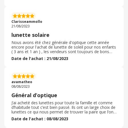
endroits pour envoyer mon ticket de caisse et j’ai reçu
du cashback. Je suis très contente de mon expérience
chez général d’optique et si je devrais refaire un achats
je renverrais mon ticket de caisse à eBuyClub. Tout le
monde a étais super gentille et souriant, je recommande
Clarisseammollo
fortement
21/08/2023
lunette solaire
Nous avons été chez générale d'optique cette année
encore pour l'achat de lunette de soleil pour nos enfants
( 3 ans et 1 an ) , les vendeurs sont toujours de bons
conseil, ils prennent le temp de faire essayer les lunettes
Date de l'achat : 21/08/2023
et de faire tout les réglages nécessaires. Ils ont
beaucoup de patiente et sont à l'écoute. Malgré notre
achat tardif il y avait encore quelques paires en stock et
pour tout les budgets. Les lunettes sont de bonne
qualité et nous revenons 2 fois par ans en général pour
avamatheo
faire les réglages. Super boutique
08/08/2023
Général d’optique
J’ai acheté des lunettes pour toute la famille et comme
d’habitude tout c’est bien passé. Ils ont un large choix de
lunettes ce qui nous permet de trouver la paire que l’on
aime. Je n’ai pas utilisé de code promos cette fois ci
Date de l'achat : 08/08/2023
mais pas grave nous somme toujours satisfait dans tout
les cas car les conseils et l’accueil son toujours au