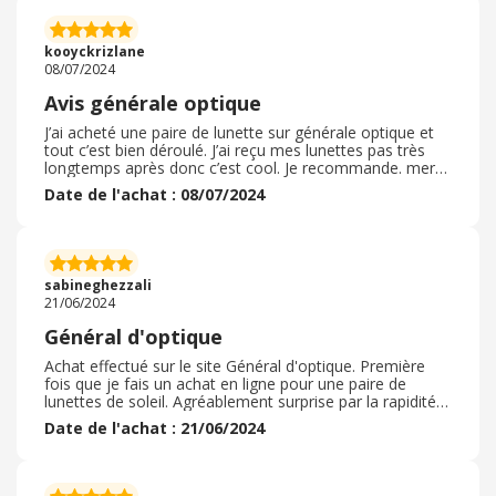
kooyckrizlane
08/07/2024
Avis générale optique
J’ai acheté une paire de lunette sur générale optique et
tout c’est bien déroulé. J’ai reçu mes lunettes pas très
longtemps après donc c’est cool. Je recommande. merci
beaucoup de ta participation à ce magnifique concours
Date de l'achat : 08/07/2024
je vais le partager à mon fils qui a un très beau prénom
je suis sûre que je suis vraiment contente que vous allez
tous très bientôt à très bien je te remercie encore et je
te fais de grosses gros sac et merci pour tout ce travail
que tu fais très bonne continuation je t’embrasse bien
sabineghezzali
sûr.
21/06/2024
Général d'optique
Achat effectué sur le site Général d'optique. Première
fois que je fais un achat en ligne pour une paire de
lunettes de soleil. Agréablement surprise par la rapidité
de préparation. Un accueil très chaleureux en boutique.
Date de l'achat : 21/06/2024
Au niveau des tarifs j'ai pu avoir pour ma fille un
équipement solaire défiant toutes concurrence. Je ne
regrette pas mon achat et j'ai bien l'attention de
renouveler l'expérience. Sans compter sur le cashback