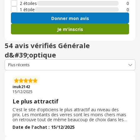
2 étoiles
0
1 étoile
0
Donner mon avis
Je m'inscris
54 avis vérifiés Générale
d&#39;optique
inuk2142
15/12/2025
Le plus attractif
C'est le site d'opticiens le plus attractif au niveau des
prix. Les montants des verres sont les moins chers mais
on retrouve tout de même beaucoup de choix dans les
montures. Il y a aussi des marques pour plaire à tous les
Date de l'achat : 15/12/2025
profils. Du choix également dans les montures enfants.
Commande en ligne facile et pratique. C'est une
enseigne que je recommande et dans laquelle j'ai acheté