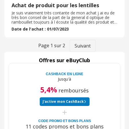
Achat de produit pour les lentilles
Je suis vraiement très contante de mon achat j ai eu de
très bon conseil de la part de la general d optique de
rambouillet toujours à l écoute la qualité des produit et
au rdv Je tiens à presicer que que les personnes
Date de l'achat : 01/07/2023
présente dans le magasin sont vraiment compétente
sincèrement. La tenue du magasin est irréprochable très
propre Grand choix de lunettes à tout prix et de toute
marque y en as vraiment pour tout lés goût et toute les
Page
1
sur
2
Suivant
bourses Pour le choix des lentilles c est pareil très large
gamme de lentille et de produit à lentille
Offres sur eBuyClub
CASHBACK EN LIGNE
Jusqu'à
5,4%
remboursés
J'active mon CashBack
CODE PROMO ET BONS PLANS
11 codes promos et bons plans