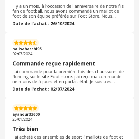
Il y a un mois, à l'occasion de l'anniversaire de notre fils
fan de football, nous avons commandé un maillot de
foot de son équipe préférée sur Foot Store. Nous
sommes contents de notre achat. Il s'agissait d'une
Date de l'achat : 26/10/2024
première commande chez ce commerçant et nous ne
sommes pas déçus. Les délais de livraison sont rapides
et le maillot lui va parfaitement. Mon fils était ravi et
nous également car les prix sont plus que corrects. Nous
commanderons à nouveau chez eux et les
halisaharchi95
recommandons sans aucun soucis. Une belle
02/07/2024
découverte.
Commande reçue rapidement
J'ai commandé pour la première fois des chaussures de
Running sur le site Foot-store. j'ai reçu ma commande
ne moins de 5 jours et en parfait état. Je suis très
satisfait de mes chaussures elles correspondent
Date de l'achat : 02/07/2024
parfaitement et sont à ma pointure. Lors de ma
commande j'ai pu choisir l'un des modes de livraison
proposé : à domicile, en point relai ou en bureau de
poste. J'ai choisi ce dernier mode car c'était le plus
avantageux pour moi et aussi le moins cher. Je
ayanour33600
recommande cette boutique en ligne pour vos achats
25/01/2024
d'articles de sport.
Très bien
J'ai acheté des ensembles de sport ( maillots de foot et