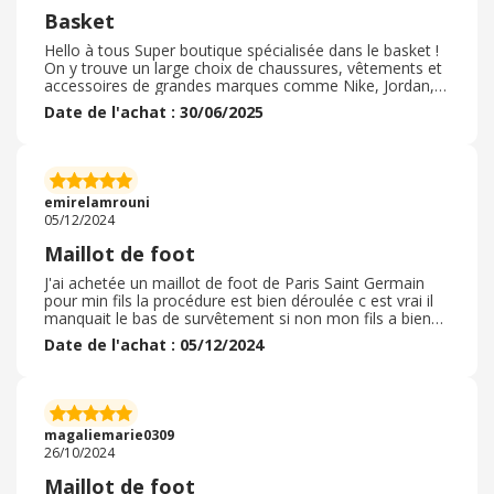
quelques jours.
Basket
Hello à tous Super boutique spécialisée dans le basket !
On y trouve un large choix de chaussures, vêtements et
accessoires de grandes marques comme Nike, Jordan,
Adidas ou Under Armour. L’équipe est vraiment
Date de l'achat : 30/06/2025
passionnée, à l’écoute et donne d’excellents conseils,
que ce soit pour les débutants ou les joueurs confirmés.
Les produits sont de qualité, les prix corrects, et la
livraison est rapide. C’est devenu mon adresse
incontournable pour tout ce qui touche au basketball. Je
emirelamrouni
recommande vivement !
05/12/2024
Maillot de foot
J'ai achetée un maillot de foot de Paris Saint Germain
pour min fils la procédure est bien déroulée c est vrai il
manquait le bas de survêtement si non mon fils a bien
aimé ce maillot car il est passionné par le foot et les
Date de l'achat : 05/12/2024
joueurs. En effet j'ai pas eu de code promo et c'est bien
dommage car j'ai fais beaucoup d'achat sur ce site J'ai
achetée un maillot de foot de Paris Saint Germain pour
min fils la procédure est bien déroulée c est vrai il
manquait le bas de survêtement si non mon fils a bien
magaliemarie0309
aimé ce maillot car il est passionné par le foot et les
26/10/2024
joueurs. En effet j'ai pas eu de code promo et c'est bien
dommage car j'ai fais beaucoup d'achat sur ce site
Maillot de foot