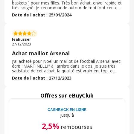
baskets ) pour mes filles. Très bon achat, envoi rapide et
très soigné. Je. recommande autour de moi foot center
pour la qualité de ses vêtements et des baskets. Je
Date de l'achat : 25/01/2024
recommanderais ça c'est sûr surtout par rapport à la
rapidité de l'envoi. Très bien et le site est fiable . Allez-y
les yeux fermés. Je penserais reprendre pour mes filles
d'autres maillots et joggings pour la pratique d'un sport
car elles sont très fan de football. Les maillots sont de
leahusser
bonnes qualités surtout au lavage.
27/12/2023
Achat maillot Arsenal
J'ai acheté pour Noël un maillot de football Arsenal avec
écrit "MARTINELLI" à l'arrière dans le dos. Je suis très
satisfaite de cet achat, la qualité est vraiment top, et
l'inscription au dos est très bien faite. Si j'avais un point
Date de l'achat : 27/12/2023
négatif à renseigner, c'est le fait que je n'avais pas
beaucoup d'informations concernant le suivi du colis, je
n'ai pas pu suivre l'acheminement et j'avais peur de ne
pas recevoir le colis à temps. Heureusement, il est arrivé
Offres sur eBuyClub
à l'heure. Sinon le site me paraît sécurisé.
CASHBACK EN LIGNE
Jusqu'à
2,5%
remboursés