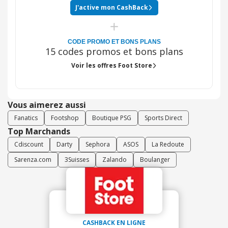
J'active mon CashBack
CODE PROMO ET BONS PLANS
15 codes promos et bons plans
Voir les offres Foot Store
Vous aimerez aussi
Fanatics
Footshop
Boutique PSG
Sports Direct
Top Marchands
Cdiscount
Darty
Sephora
ASOS
La Redoute
Sarenza.com
3Suisses
Zalando
Boulanger
CASHBACK EN LIGNE