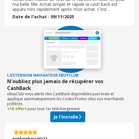
ma belle fille. Achat simple et rapide la cash back est
apparu très rapidement après mon achat. C’est
formidable, je regrette de ne pas avoir connu cette
Date de l'achat : 09/11/2025
application avant. Mon achat chez foot store c’est fait
via l’application ebuy club il ne faut surtout pas passer
par le site mobile directement sinon cela ne fonctionne
pas il faut aussi penser à accepter tous les cookies et le
tour est joué vous recevrez ensuite assez vite votre
cash back
L'EXTENSION NAVIGATEUR EBUYCLUB
N'oubliez plus jamais de récupérer vos
CashBack
eBuyClub vous alerte des CashBack disponibles puis teste et
applique automatiquement les Codes Promo chez vos marchands
préférés.
+1€ offert
pour tout 1er téléchargement
Je l'installe
evelynebarcelo11