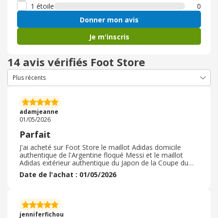
1 étoile
0
Donner mon avis
Je m'inscris
14 avis vérifiés Foot Store
adamjeanne
01/05/2026
Parfait
J'ai acheté sur Foot Store le maillot Adidas domicile
authentique de l'Argentine floqué Messi et le maillot
Adidas extérieur authentique du Japon de la Coupe du
Monde 2026 avec un prix défiant toute concurrence. Je
Date de l'achat : 01/05/2026
suis très satisfait de la qualité de la commande, que ce
soit au niveau du soin apporté à l'emballage des
maillots, de la rapidité de la livraison et de son suivi. Je
n'hésiterai pas une seule seconde à recommander sur
Foot Store à l'avenir. Je suis maintenant prêt pour la
jenniferfichou
Coupe du Monde 2026 !