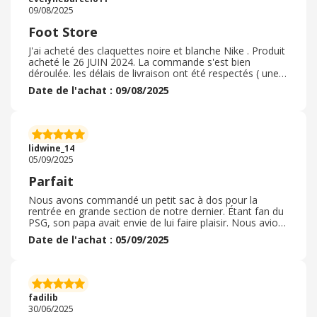
09/08/2025
Foot Store
J'ai acheté des claquettes noire et blanche Nike . Produit
acheté le 26 JUIN 2024. La commande s'est bien
déroulée. les délais de livraison ont été respectés ( une
semaine) . Le produit reçu était bien emballé et
Date de l'achat : 09/08/2025
conforme à mon attente. j'ai eu un code promotion
valide pour ce produit. Le retour du produit est possible
mais n'a pas été nécessaire car il correspondait à mes
attentes. Très bon rapport qualité / prix et facile
d'utilisation. Mon fils adore. je recommande fortement
lidwine_14
ce produit qui a duré dans le temps.
05/09/2025
Parfait
Nous avons commandé un petit sac à dos pour la
rentrée en grande section de notre dernier. Étant fan du
PSG, son papa avait envie de lui faire plaisir. Nous avions
repéré un modèle mais qui était assez cher comparé à la
Date de l'achat : 05/09/2025
taille ( même si elle correspondait tout à fait à ce que
nous recherchions pour un enfant de maternelle) .
Quelle surprise de le trouver sur foot store et beaucoup
moins cher que la concurrence car en promo ( entre 10
et 15€ en moyenne) . Le fait qu’il soit sur EBuyClub m’a
fadilib
poussé à commander même si je ne connaissais pas le
30/06/2025
site. L’envoi a été très rapide, nous avons reçu le sac en