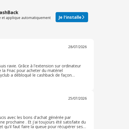
CashBack
Je l'installe
te et applique automatiquement
28/07/2026
 suis ravie. Grâce à l'extension sur ordinateur
de la Fnac pour acheter du matériel
uyclub a débloqué le cashback de façon
uycard. Merci à Ebuyclub de me permettre
25/07/2026
soucis avec les bons d'achat générée par
 prochaine . Et j'ai toujours été satisfaite du
et qu'il faut faire la queue pour récupérer ses