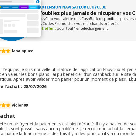
L'EXTENSION NAVIGATEUR EBUYCLUB
N'oubliez plus jamais de récupérer vos 
eBuyClub vous alerte des CashBack disponibles puis tes
les Codes Promo chez vos marchands préférés.
+1€ offert
pour tout 1er téléchargement
lanalapuce
 l'équipe. Je suis nouvelle utilisatrice de l'application Ebuyclub et j'en
 en valeur les bons plans j'ai pu bénéficier d'un cashback sur le site 
atique. Après avoir valider mon panier pour un moment de plaisir, Eb
ique et rapide. J'ai également profité du cashback lié à la carte Eb
e l'achat : 28/07/2026
enter mon pouvoir d'achat.
violon09
 achat
heté un air fryer et la paiement s'est bien déroulé. Il n'y a pas eu de 
b. Ils sont passés sans aucun problème. Je reçoit mon achat là semaine
 achat de la fnac même si des fois il y a des jours où il y a du monde 