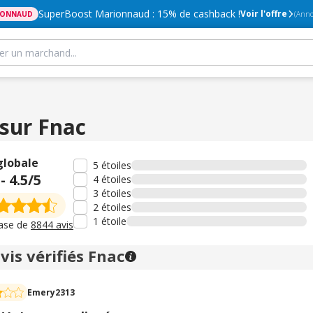
SuperBoost Marionnaud : 15% de cashback !
Voir l'offre
IONNAUD
(Anno
 sur Fnac
globale
5 étoiles
-
4.5
/5
4 étoiles
3 étoiles
2 étoiles
1 étoile
base de
8844 avis
vis vérifiés Fnac
Emery2313