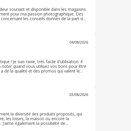
deur souriant et disponible dans les magasins.
tamment pour ma passion photographique. Des
é concernant les conseils donnés de la part des
et des objectifs à plusieurs milliers d’euros.
04/08/2026
 ! Je suis ravie, très facile d'utilisation. Il
en noter quand vous utilisez vos bons pour être
 a de la qualité et des promos qui valent le
 appareil photo, j'espère que ça me
03/08/2026
ement la diversité des produits proposés, qui
e, les loisirs, la maison ou encore la
. J’aime également la possibilité de
ou de retrait. Le service est pratique, rapide