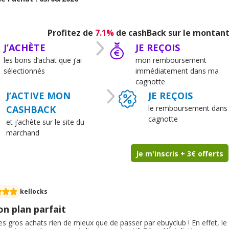
cace. C’est une enseigne vers laquelle je me tourne régulièrement et 
son sérieux et son bon rapport qualité-prix. ?
Profitez de
7.1%
de cashBack sur le montant
J’ACHÈTE
JE REÇOIS
les bons d’achat que j’ai
mon remboursement
sélectionnés
immédiatement dans ma
cagnotte
J’ACTIVE MON
JE REÇOIS
CASHBACK
le remboursement dans
cagnotte
et j’achète sur le site du
marchand
Je m'inscris + 3€ offerts
kellocks
on plan parfait
s gros achats rien de mieux que de passer par ebuyclub ! En effet, l