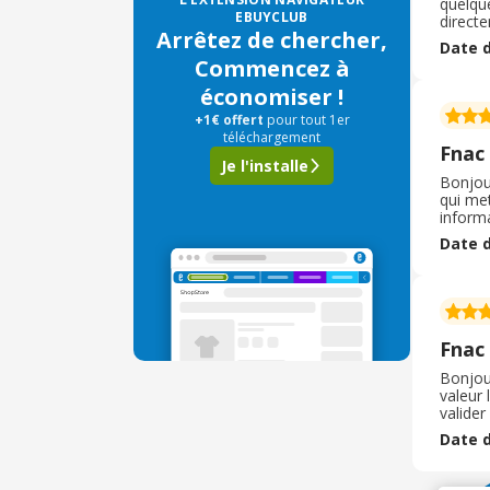
quelque
EBUYCLUB
directe
Arrêtez de chercher,
d'achat
Date d
process
Commencez à
économiser !
+1€ offert
pour tout 1er
téléchargement
Fnac
Je l'installe
Bonjour
qui met
inform
regarda
Date d
de 4, 1
Ebuyca
Fnac
Bonjour
valeur 
valide
égalem
Date d
d'achat