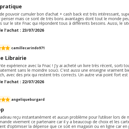
 pratique
 de pouvoir cumuler bon d’achat + cash back est très intéressant, su
 y penser mais ce sont de très bons avantages dont tout le monde peu
s sur le site Fnac qui répondent tous à différents besoins. Aussi, le 
partenaires sur lesquels nous pouvons acheter et être remboursés. Je
e l'achat : 23/07/2026
e de nos jours :)
camillecarindo971
 Librairie
nte expérience avec la Fnac ! J'y ai acheté un livre très récent, sorti tout 
atement sans le moindre souci. C'est aussi une enseigne vraiment bie
ch, avec des prix qui restent très corrects. Un autre vrai point fort est la
lité de réserver directement un article en magasin ou de se faire livr
e l'achat : 22/07/2026
siter !
angeliqueburgard
op
adeau reçu instantanément et aucun problème pour l’utiliser lors de 
ande vivement ce partenaire car il y a beaucoup de choix et les cart
nt d’optimiser la dépense que ce soit en magasin ou en ligne car en 