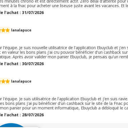
s minutes chrono et est directement actif. Zéro délai d'attente pour uti
ment à la fnac pour acheter une liseuse juste avant les vacances. Et 
 je recupere 6€. C'est vraiment cool à long terme pour pouvoir récupé
e l'achat : 31/07/2026
us est rapide, exécuté directement et permet de se faire plaisir. J'ad
lanalapuce
 l'équipe. Je suis nouvelle utilisatrice de l'application Ebuyclub et j'en
 en valeur les bons plans j'ai cru pouvoir bénéficier d'un cashback sur
atique. Après avoir valider mon panier Ebuyclub, je pensais qu'un rem
nt mes cashback en attente que cela ne l'était pas. J'ai alors valider
e l'achat : 30/07/2026
%, je n'est perçu que 0, 8 %, alors que je suis adhérent Fnac. J'ai égal
rd. Merci
lanalapuce
 l'équipe. Je suis utilisatrice de l'application Ebuyclub et j'en suis rav
les bons plans j'ai pu bénéficier d'un cashback sur le site de la Fnac 
r mon panier pour un moment informatique, Ebuyclub a débloqué le ca
ent profité du cashback lié à la carte Ebuycard. Merci à Ebuyclub d
e l'achat : 28/07/2026
. J'espère avoir fait le maximum pour cumuler les offres.