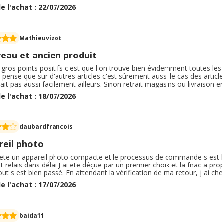
ck en ligne doublement récompensé ce qui n’est pas négligeable. Donc
e l'achat : 22/07/2026
ande à 10000 pour cents les yeux fermés
Mathieuvizot
eau et ancien produit
 gros points positifs c'est que l'on trouve bien évidemment toutes 
 pense que sur d'autres articles c'est sûrement aussi le cas des articl
ait pas aussi facilement ailleurs. Sinon retrait magasins ou livraison
bles. Large choix venez profiter des offres fnac ou bien même lors d
e l'achat : 18/07/2026
ors d'une précommande on est livré le jour de sa sortie
daubardfrancois
reil photo
chete un appareil photo compacte et le processus de commande s est bi
t relais dans délai J ai ete déçue par un premier choix et la fnac a pr
out s est bien passé. En attendant la vérification de ma retour, j ai ch
oursement, j'ai acheté le nouveau auk est egslement arrive rapidement.
e l'achat : 17/07/2026
k en attente de validation.
baida11