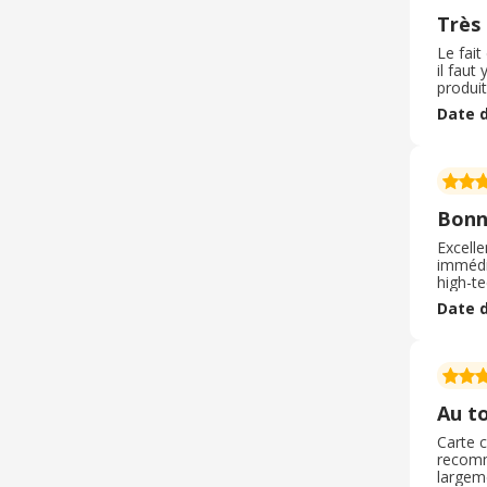
Très
Le fait
il faut
produit
sites 
Date d
qu’util
Bonne
Excelle
immédi
high-te
possibi
Date d
sans hé
Au t
Carte c
recomm
largeme