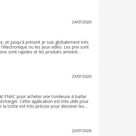
is en ce moment, on est au mois de juillet
24/07/2026
, et jusqu'à présent je suis globalement très
, l'électronique ou les jeux vidéo. Les prix sont
ns sont rapides et les produits arrivent
ent ma commande en magasin, ce qui est très
 commande. Bien sûr, tout n'est pas parfait,
de temps à arriver, mais dans l'ensemble mon
mes achats et je la recommande sans hésiter.
23/07/2026
’achat FNAC pour acheter une tondeuse à barbe
écharger. Cette application est très utile pour
la tonte est très précise pour dessiner les
va tenir dans le temps et ne pas rendre l’âme
23/07/2026