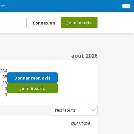
nce)
Je m’inscris
Connexion
août 2026
234
38
Donner mon avis
19
Je m'inscris
9
0
05/08/2026