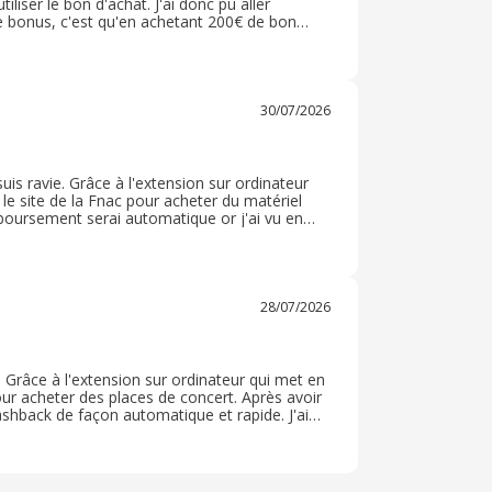
liser le bon d'achat. J'ai donc pu aller
le bonus, c'est qu'en achetant 200€ de bon
rer finalement une partie de notre achat. Le
ore et je recommande ! !
30/07/2026
 suis ravie. Grâce à l'extension sur ordinateur
 le site de la Fnac pour acheter du matériel
boursement serai automatique or j'ai vu en
 via cette page et, m'attendant à un cashback
ement profité du cashback lié à la carte
28/07/2026
ie. Grâce à l'extension sur ordinateur qui met en
pour acheter des places de concert. Après avoir
shback de façon automatique et rapide. J'ai
e me permettre d'augmenter mon pouvoir