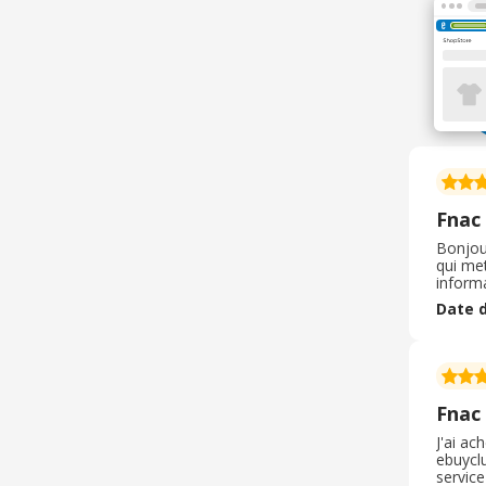
Fnac
Bonjour
qui met
inform
automat
Date d
d'augm
Fnac
J'ai ac
ebuyclu
service