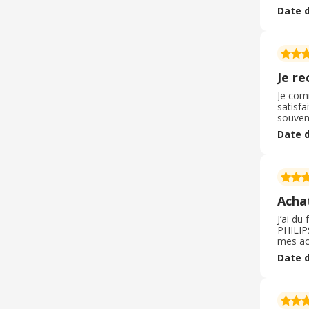
achats 
Date d
donc ç
Je r
Je comm
satisfa
souvent
toujour
Date d
pratiqu
certai
expérie
Achat
J’ai du
PHILIPS
mes ach
contour
Date d
très vit