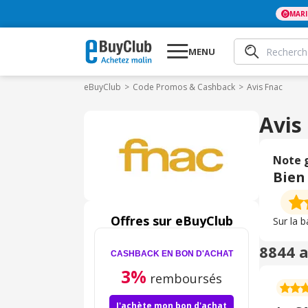
MAR
MENU
eBuyClub
Code Promos & Cashback
Avis Fnac
Avis
Note 
Bien
Offres sur eBuyClub
Sur la 
8844 a
CASHBACK EN BON D'ACHAT
3%
remboursés
J'achète mon bon d'achat