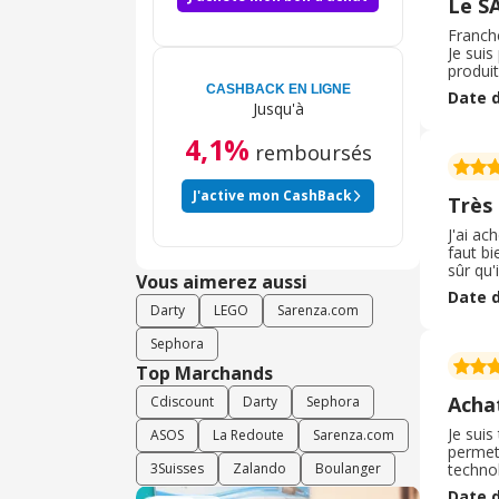
Le S
Franche
Je sui
produit
vendeur
CASHBACK EN LIGNE
Date d
C’est
Jusqu'à
4,1%
remboursés
J'active mon CashBack
Très
J'ai ac
faut bi
sûr qu'
Vous aimerez aussi
coup. 
Date d
convie
Darty
LEGO
Sarenza.com
Sephora
Top Marchands
Acha
Cdiscount
Darty
Sephora
Je suis
ASOS
La Redoute
Sarenza.com
permet 
3Suisses
Zalando
Boulanger
technol
command
Date d