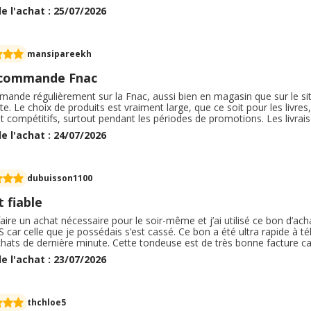
internet. Cela arrive souvent au moment des fêtes de fin d'année. Ma
e l'achat : 25/07/2026
a va c'est calme
mansipareekh
ecommande Fnac
ande régulièrement sur la Fnac, aussi bien en magasin que sur le site
ite. Le choix de produits est vraiment large, que ce soit pour les livres
 compétitifs, surtout pendant les périodes de promotions. Les livraiso
s bien emballés. J'apprécie aussi la possibilité de retirer gratuitem
e l'achat : 24/07/2026
e. Le service client a été réactif lorsque j'ai eu une question sur une
ns produits vendus par des vendeurs partenaires peuvent mettre plus 
nce est très positive. Je continue de faire confiance à la Fnac pour 
dubuisson1100
 fiable
 faire un achat nécessaire pour le soir-même et j’ai utilisé ce bon d
 car celle que je possédais s’est cassé. Ce bon a été ultra rapide à tél
ats de dernière minute. Cette tondeuse est de très bonne facture car 
s de la barbe. C’est un très bon achat. J’espère juste que ce produit 
e l'achat : 23/07/2026
e.
thchloe5