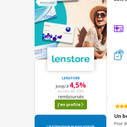
et effi
Annonce
choix, 
LENSTORE
4,5%
Jusqu'à
au lieu de
2,9%
remboursés
J'en profite
Un b
Pour de
L'EXTENSION NAVIGATEUR