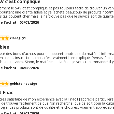
AV c’est compliqué
ment le SAV c’est compliqué et pas toujours facile de trouver un ven
s pourtant une cliente fidèle et j’ai acheté beaucoup de produits no
s qui coutent cher mais je ne trouve pas que le service soit de qualit
s qui ne se pressent pas pour vous renseigner mêmes pour un appareil 
e l'achat : 05/08/2026
 dommage
claraguy1
 bien
heté des bons d'achats pour un appareil photos et du matériel informatique
en lire les instructions mais c'est vraiment bien expliqué. Pensez à bi
ils soient vides. Sinon, le matériel de la Fnac je vous recommande! Il y
C'est une bonne marque ! Moi j'ai choisi un Lumix TZ99, pour premier
e l'achat : 04/08/2026
ndra.
goldsteinedwige
t Fnac
 très satisfaite de mon expérience avec la Fnac ! J’apprécie particulièr
de trouver facilement ce que l’on recherche, que ce soit pour la cultur
ogie. Les produits sont de qualité et le choix est vraiment appréciable
er facilement et de pouvoir profiter de différents modes de livraison 
e l'achat : 03/08/2026