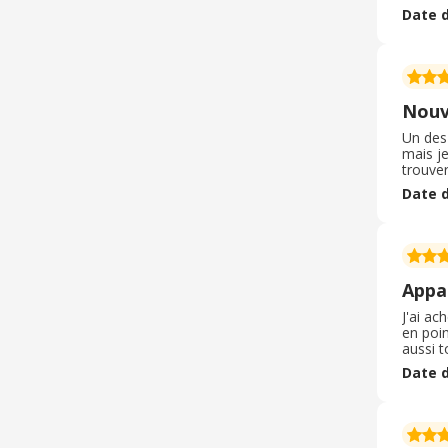
cashba
Date d
recomm
Nouv
Un des
mais je
trouver
disponi
Date d
aussi l
Appa
J'ai a
en poin
aussi t
le remb
Date d
cashbac