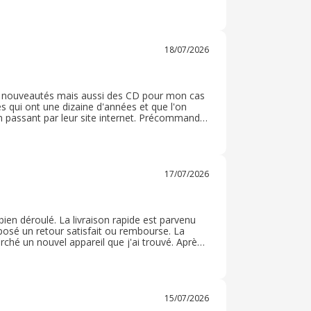
 en résumé plus que satisfaire et je
18/07/2026
les nouveautés mais aussi des CD pour mon cas
es qui ont une dizaine d'années et que l'on
 en passant par leur site internet. Précommande
u black friday ou encore du cyber monday. Et
17/07/2026
en déroulé. La livraison rapide est parvenu
oposé un retour satisfait ou rembourse. La
erché un nouvel appareil que j'ai trouvé. Après
 J' en sius totalement satisfait J ai un
15/07/2026