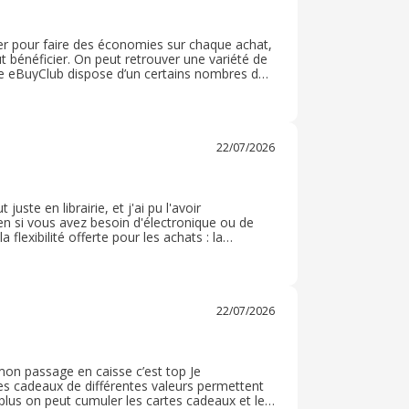
per pour faire des économies sur chaque achat,
t bénéficier. On peut retrouver une variété de
site eBuyClub dispose d’un certains nombres de
 recommande très grandement, c’est plus
22/07/2026
juste en librairie, et j'ai pu l'avoir
n si vous avez besoin d'électronique ou de
 flexibilité offerte pour les achats : la
er sur place est super pratique. Je recommande
22/07/2026
mon passage en caisse c’est top Je
es cadeaux de différentes valeurs permettent
plus on peut cumuler les cartes cadeaux et le