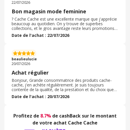
22/07/2026
Bon magasin mode feminine
? Cache Cache est une excellente marque que j'apprécie
beaucoup au quotidien. On y trouve de superbes
collections, et le gros avantage reste leurs promotions
très régulières qui permettent de se faire plaisir sans se
Date de l'achat : 22/07/2026
ruiner. La livraison est particulièrement rapide et
vraiment efficace. De plus, le choix du mode de livraison
est très pratique : on peut facilement se faire livrer
directement à la maison ou choisir le retrait gratuit en
magasin. Une enseigne au top que je recommande ! Pas
beaulieulucie
de code promo utilisé pour ma part car magasin
20/07/2026
toujours en promo, mais j’ai utilisé une carte cadeau
Achat régulier
Bonjour, Grande consommatrice des produits cache-
cache, j'en achète régulièrement. Je suis toujours
contente de la qualité, de la prestation et du choix que
cette enseigne propose aux clients. Tous les produits
Date de l'achat : 20/07/2026
achetés en magasin ou sur le site font une cliente
heureuse. Je recommande vivement cette enseigne du
groupe vib's pour tout ce qu'ils proposent et apportent.
La diversité des produits, son élégance et le design est
Profitez de
8.7%
de cashBack sur le montant
top. Cela repond à tout type de clients divers donc il y a
un large choix. Je recommande sans hésiter. Merci
de votre achat Cache Cache