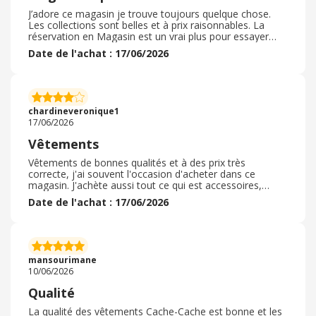
de fidélité sont également un vrai plus pour réaliser de
bonnes affaires. À chaque visite, je trouve facilement
J’adore ce magasin je trouve toujours quelque chose.
des vêtements qui me plaisent et qui correspondent à
Les collections sont belles et à prix raisonnables. La
mes attentes. C’est une enseigne que je recommande
réservation en Magasin est un vrai plus pour essayer
sans hésitation pour son choix, son ambiance
sans s’engager. Les vendeuses sont toujours de bons
Date de l'achat : 17/06/2026
chaleureuse et la qualité de son service client.
conseils aussi. Même pour un cadeau offrir une carte
cadeau de cette enseigne fait toujours plaisir. Ce
magasin fait parti de mes enseignes préférées quand je
fais du shopping ou quand je dois chercher une pièce en
particulier à mettre dans mon dressing. Petit plus pour
chardineveronique1
les robes d’été que j’adore
17/06/2026
Vêtements
Vêtements de bonnes qualités et à des prix très
correcte, j'ai souvent l'occasion d'acheter dans ce
magasin. J'achète aussi tout ce qui est accessoires,
chaussures, tennis. Ainsi que des bijoux fantaisies.
Date de l'achat : 17/06/2026
J'aimerais qu'il elargisse leurs gammes de produits, à des
sous vêtements pare exemples. Les vendeuses sont
toujours de bons conseils avec toujour le sourire.
Dommage qu'il n'y est pas plus de magasin dans le 14.
Car le centre ville de Caen est très peu accessible, car
mansourimane
jamais de place de parking.
10/06/2026
Qualité
La qualité des vêtements Cache-Cache est bonne et les