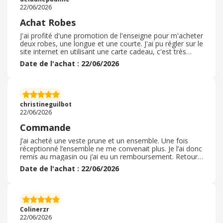
le début des soldes d’été 2026.
22/06/2026
Achat Robes
J'ai profité d'une promotion de l'enseigne pour m'acheter
deux robes, une longue et une courte. J'ai pu régler sur le
site internet en utilisant une carte cadeau, c'est très
facile à ajouter et utiliser. Petit plus chez Cache Cache
Date de l'achat : 22/06/2026
les robes longue 7 / 8 vont parfaitement aux personnes
de petites taille 1m45-1m50. ( Il faut que la longueur sur
le mannequin soit à mi cheville. ) La commande a été
prise en compte rapidement et la livraison s'est effectué
dans le respect du délai et de manière plutôt rapide.
christineguilbot
22/06/2026
Commande
J’ai acheté une veste prune et un ensemble. Une fois
réceptionné l’ensemble ne me convenait plus. Je l’ai donc
remis au magasin ou j’ai eu un remboursement. Retour
très satisfaisant avec une vendeuse fort agréable.
Date de l'achat : 22/06/2026
J’attends maintenant les soldes afin de pouvoir faire des
achats. J’aime beaucoup le magasin de Chasseneuil. Il
est lumineux et spacieux avec les autres marques. Je
penses recommander via le site Internet et aller
chercher mes articles ce qui ne m’empêche pas de faire
Colinerzr
un tour dans le magasin
22/06/2026