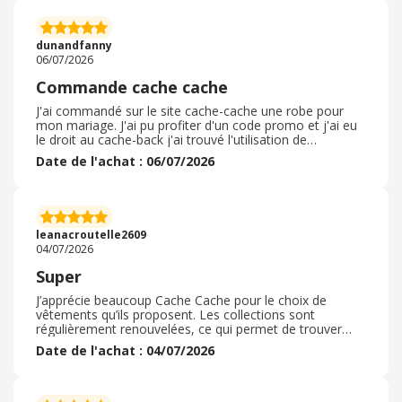
recommande et je recommencerai cela une prochaine
fois. Cela m'a permis d'économiser un peu d'argent.... Je
n'ai pas rencontré de problème particulier lors de cet
dunandfanny
achat, tout s'est bien passé...
06/07/2026
Commande cache cache
J'ai commandé sur le site cache-cache une robe pour
mon mariage. J'ai pu profiter d'un code promo et j'ai eu
le droit au cache-back j'ai trouvé l'utilisation de
l'application facile et j'ai pu faire de mon téléphone
Date de l'achat : 06/07/2026
directement. Pas besoin de passer. Par un ordinateur j'ai
eu le droit à dix pour cent de remise sur le compte et j'ai
reçu quasiment tout de suite mon remboursement je
recommande l"application cache-back, je trouve cela
vraiment génial et ça permet de faire des économies.
leanacroutelle2609
Rien de compliqué
04/07/2026
Super
J’apprécie beaucoup Cache Cache pour le choix de
vêtements qu’ils proposent. Les collections sont
régulièrement renouvelées, ce qui permet de trouver
facilement des pièces tendance tout en restant
Date de l'achat : 04/07/2026
accessibles. Les vêtements offrent un bon rapport
qualité-prix, surtout pendant les promotions ou avec le
programme de fidélité. J’aime aussi le fait qu’il y ait des
styles variés, aussi bien pour le quotidien que pour des