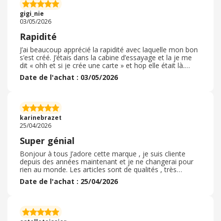
mais pour de la mode coloré à prix mini, ça fait très bien
l'affaire. Je pense qu'à l'avenir j'achèterai uniquement en
gigi_nie
boutique avec cette enseigne, car pour moi une bonne
03/05/2026
expérience 'achat, ça passe surtout par un bon service
client.
Rapidité
J’ai beaucoup apprécié la rapidité avec laquelle mon bon
s’est créé. J’étais dans la cabine d’essayage et la je me
dit « ohh et si je crée une carte » et hop elle était là.
Cache cache est un magasin de qualité mais les tarifs
Date de l'achat : 03/05/2026
sont toutefois élevés, cela fait plaisir de trouver des
petites astuces de ce genre là. Je n’ai pas pris le bon
ebuy club avant car je ne voulais pas perdre de temps
mais la prochaine fois j’espère le faire. En tout cas
j’adore cette application qui nous fait gagner de l’argent
karinebrazet
?
25/04/2026
Super génial
Bonjour à tous J’adore cette marque , je suis cliente
depuis des années maintenant et je ne changerai pour
rien au monde. Les articles sont de qualités , très
modernes, pour tout les goûts et toutes les
Date de l'achat : 25/04/2026
morphologies. Il y a les tailles jusqu’au 46 . Vous pouvez
trouver ce qui vous convient à tout age . Je me manque
pas d’y faire un tour à tout les changements de saisons
et à chaque occasions de m’offrir un vetement . Les
vendeuses sont très sympatiques et donnent de bons