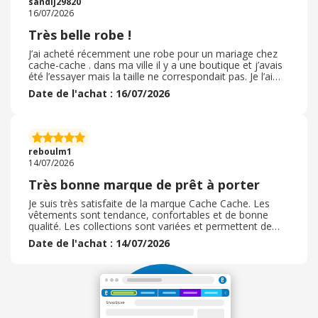
sandlj29820
régulièrement renouvelées, ce qui permet de trouver
16/07/2026
facilement des pièces tendance. Les robes conservent
bien leurs couleurs et leur tenue après plusieurs lavages.
Très belle robe !
À chaque visite, je trouve des articles qui correspondent
à mon style. Je recommande vivement Cache Cache à
J’ai acheté récemment une robe pour un mariage chez
toutes celles qui recherchent des vêtements féminins,
cache-cache . dans ma ville il y a une boutique et j’avais
confortables et accessibles.
été l’essayer mais la taille ne correspondait pas. Je l’ai
donc commandé en ligne je l’ai reçu rapidement et là
Date de l'achat : 16/07/2026
c’était parfait. Le délai de livraison a été très court ( trois
jours environ) . ? Je l’ai passée à la machine et elle est
nickel. ? je recommence fortement cache-cache, avec de
la qualité de produits, tout en ayant un prêt très
raisonnable et de la modernité dans ses produits.
reboulm1
14/07/2026
Très bonne marque de prêt à porter
Je suis très satisfaite de la marque Cache Cache. Les
vêtements sont tendance, confortables et de bonne
qualité. Les collections sont variées et permettent de
trouver facilement des tenues pour toutes les occasions.
Date de l'achat : 14/07/2026
Les coupes sont modernes, les matières agréables à
porter et les prix restent accessibles. J’apprécie
également les nouveautés régulières ainsi que les
promotions proposées tout au long de l’année. Le
personnel est souvent accueillant et de bon conseil. Je
recommande cette marque pour son excellent rapport
qualité-prix, son style féminin et la diversité de ses