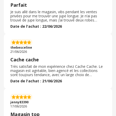
Parfait
Je suis allé dans le magasin, vibs pendant les ventes
privées pour me trouver une jupe longue. Je n’ai pas
trouvé de jupe longue, mais j’ai trouvé deux robes
longues magnifiques. La vendeuse lors des essayages a
Date de l'achat : 22/06/2026
été super agréable et très professionnelle. L’expérience
caisse a été très bien. La vendeuse a fait en sorte de me
faire gagner mes 10€ de fidélités en retirant un article en
promotion et en me le faisant payer à part. J’adore ce
magasin et je renouvelle l’expérience très rapidement
thebesceline
sans hésiter.
21/06/2026
Cache cache
Très satisfait de mon expérience chez Cache Cache. Le
magasin est agréable, bien agencé et les collections
sont toujours tendance, avec un large choix de
vêtements et d’accessoires pour différents styles et
Date de l'achat : 21/06/2026
occasions. J’apprécie particulièrement la qualité des
articles, qui offrent un bon rapport qualité-prix, ainsi que
le renouvellement fréquent des collections qui permet
de découvrir régulièrement de nouvelles pièces. L’équipe
est accueillante, souriante et disponible pour conseiller
jenny83390
les clients avec professionnalisme. Les cabines
17/06/2026
d’essayage sont propres et confortables, ce qui rend le
shopping encore plus agréable. Les promotions et offres
Magasin top