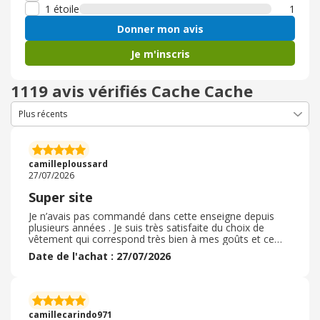
1 étoile
1
Donner mon avis
Je m'inscris
1119 avis vérifiés Cache Cache
camilleploussard
27/07/2026
Super site
Je n’avais pas commandé dans cette enseigne depuis
plusieurs années . Je suis très satisfaite du choix de
vêtement qui correspond très bien à mes goûts et ce
dans un budget tres abordable. la Collection Bridgerton
Date de l'achat : 27/07/2026
est vraiment très belle et bien ajustée, j’ai commandé
plusieurs articles . la livraison a été très rapide et bien
emballée . La navigation sur le site est très simple et
efficace . Je recommande donc cette enseigne et son
site internet . Je recommanderai très prochainement
camillecarindo971
pour la nouvelle collection .