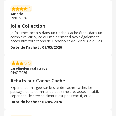
met en avant un large panel d’articles de toutes tailles.
J’ai personnellement acheté en magasin, mais j’ai déjà
effectué des achats en ligne et je n’ai jamais été déçue.
sandriv
Les articles taillent correctement.
09/05/2026
Jolie Collection
Je fais mes achats dans un Cache-Cache étant dans un
complexe VIB'S, ce qui me permet d'avoir également
accès aux collections de Bonobo et de Bréal. Ce qui est
pratique pour composer mes tenues. Je trouve que la
Date de l'achat : 09/05/2026
collection de ce printemps a de jolies couleurs vives, ce
que j'apprécie pour cette saison ( la sortie de l'hiver) . J'ai
souvent des promos mais je ne connais pas toujours
lesquelles . Je suis obligée de faire enregistrer mes
articles pour connaitre le montants de mes achats et
carolinelenavalatravel
acheter les bons d'achats
04/05/2026
Achats sur Cache Cache
Expérience mitigée sur le site de cache-cache. Le
passage de la commande est simple et assez intuitif,
cependant le service client n'est pas réactif, et la
procédure de retour est particulièrement laborieuse.
Date de l'achat : 04/05/2026
Tous les magasins cache-cache n'acceptent pas les
retours. En ce qui concerne les pièces, au vu des prix il
ne faut pas s'attendre à des compositions très clean,