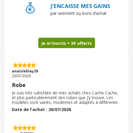
J’ENCAISSE MES GAINS
par virement ou bons d’achat
Je m'inscris + 3€ offerts
anaisleblay28
20/07/2026
Robe
Je suis très satisfaite de mes achats chez Cache Cache,
et plus particulièrement des robes que j’y trouve. Les
modèles sont variés, modernes et adaptés à différentes
occasions, que ce soit pour le quotidien, le travail ou des
Date de l'achat : 20/07/2026
événements plus habillés. J’apprécie particulièrement le
confort des tissus et les coupes qui mettent en valeur la
silhouette tout en restant agréables à porter. La qualité
est au rendez-vous pour un prix qui reste raisonnable,
surtout lors des promotions. Les collections sont