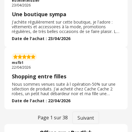
estelleteissier
conseils. Les prix sont abordables et il y a souvent des
23/04/2026
promotions . Je vous recommande.
Une boutique sympa
J'achète régulièrement sur cette boutique, je l'adore :
vêtements et accessoires à la mode, promotions
régulières, de très belles occasions de se faire plaisir. La
livraison est relativement rapide. Je me fais toujours
Date de l'achat : 23/04/2026
livrer en points relais, c'est plus facile et je peux aller
chercher mon colis quand je le souhaite, c'est plutôt
pratique. Les articles taillent bien, rarement de
mauvaises surprises. Et cas d'erreur, taille, style ou tout
autre, pas de problème, le retour est toujours gratuit
msfb1
sois en renvoyant l'article via point relais soit
22/04/2026
directement en boutique. Je recommande ce site.
Shopping entre filles
Nous sommes venues suite à l opération-50% sur une
sélection de produits. J'ai acheté chez Cache Cache 2
robes, un petit haut débardeur noir et ma fille une
chemisier Bonobo. J'ai réglé en cartes cadeaux reçues
Date de l'achat : 22/04/2026
pour mon anniversaire et achetées sur EBUYCLUB. Tout
s est très bien passé. Tu me dis que je suis en train
d'être dans le même en plus de moi et de quoi que tu
fais aujourd'hui et un jour entre 12h ou encore un
Page
1
sur
38
Suivant
message à moi aussi je me demande pourquoi je ne
sais plus ce que tu as yeux bleus ou pas sur la.