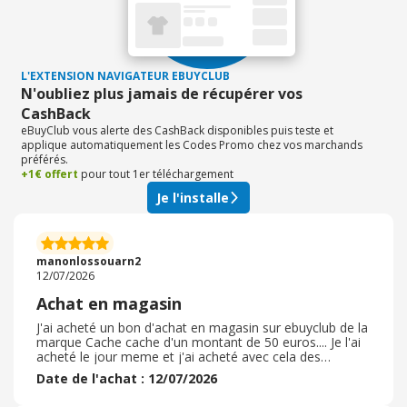
collections.
L'EXTENSION NAVIGATEUR EBUYCLUB
N'oubliez plus jamais de récupérer vos
CashBack
eBuyClub vous alerte des CashBack disponibles puis teste et
applique automatiquement les Codes Promo chez vos marchands
préférés.
+1€ offert
pour tout 1er téléchargement
Je l'installe
manonlossouarn2
12/07/2026
Achat en magasin
J'ai acheté un bon d'achat en magasin sur ebuyclub de la
marque Cache cache d'un montant de 50 euros.... Je l'ai
acheté le jour meme et j'ai acheté avec cela des
vêtements dans ce magasin et les magasins Breal et
Date de l'achat : 12/07/2026
Bonobo pendant les soldes. L'achat s'est bien
déroulé...Cela a été rapide à faire et instantané. Je