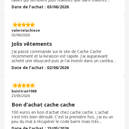
enseignes. Beaucoup de bons basiques mais aussi des
Date de l'achat : 03/06/2026
pièces plus tendances. Du chic au chill en passant par
des tenues plus habillées, il y en a pour tous les goûts.
Personnel agréable, à l’écoute et serviable. Toujours
prêt à faire des essais pour nous trouver la meilleure
promotion. Achat avec une carte cadeau de manière
valerielachieze
très facile et rapide.
02/06/2026
Jolis vêtements
J'ai passé commande sur le site de Cache Cache
récemment et la livraison est rapide. J'ai auparavant
acheté une ebuycard puis je l'ai investi dans un cashback
en bon d'achat valable pour le site. J'ai pu bénéficier des
Date de l'achat : 02/06/2026
promotions. Les articles reçus sont de belle qualité.
J'aime beaucoup le style de vêtements vendus dans ce
magasin. Je suis cliente depuis quelques décennies et le
fait de pouvoir bénéficier d'avantages via ebuy en plus
des promotions, soldes et avantages fidélité que
buivitran1988
propose Cache Cache, c'est le top !
23/05/2026
Bon d'achat cache cache
100 euros en bon d'achat chez cache cache. L'achat
s'est très bien déroulé. C'est la première fois, j'ai eu un
peu du mal à récupérer le code barre mais très
satisfaite. J'ai récupéré 5 euros. Même les magasins vibs
Date de l'achat : 23/05/2026