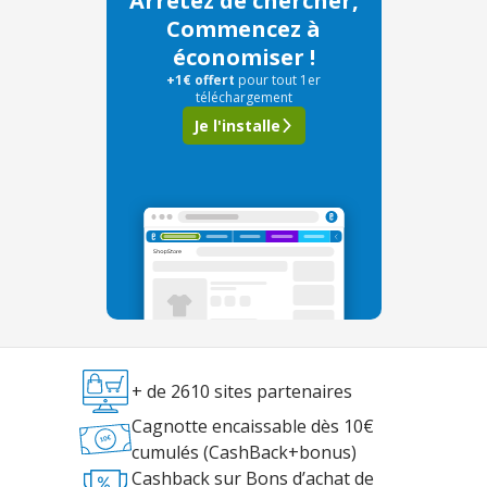
Arrêtez de chercher,
Commencez à
économiser !
+1€ offert
pour tout 1er
téléchargement
Je l'installe
+ de 2610 sites partenaires
Cagnotte encaissable dès 10€
cumulés (CashBack+bonus)
Cashback sur Bons d’achat de