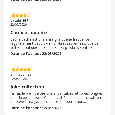
fonctionnent également. J'ai hâte de découvrir d'autres
offres sur le site. Sur les bons si j'achète sur le site j'ai la
possibilité de récupérer d'autres remises encore. J'ai pu
utiliser le bon en direct et voir mon cash back sur le
compte. Bon achat et bon économie à vous. Merci
pataki1987
22/05/2026
Choix et qualité
Cache cache est une enseigne que je fréquente
régulièrement depuis de nombreuses années, que ce
soit en boutique ou en ligne. Les produits sont de
qualité. On y trouve de belles pièces, comme des
Date de l'achat : 22/05/2026
basiques à prix mini mais pas cheap pour autant. J'aime
particulièrement leurs blouses et leurs pantalons. Les
manteaux sont aussi de qualité et durent plusieurs
saisons sans bouger. Les prix ont quand même
augmenté depuis quelque temps même si la qualité est
emiliedomzal
toujours là. De plus, le programme fidélité est assez
12/05/2026
avantageux avant le chèque fidélité.
Jolie collection
J’ai fait le plein de tee-shirts, pantalons et robes longues
pour la belle saison. Cela faisait 2 ans que je n’avais pas
renouvelé ma garde-robe d’été, depuis mon
accouchement, et je suis absolument ravie. Très bon
Date de l'achat : 12/05/2026
rapport qualité prix, avec de belles offres tout au long de
l’année. Je recommande vivement cette enseigne, qui