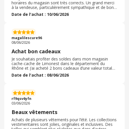
horaires du magasin sont très corrects. Un grand merci
à la vendeuse, particulièrement sympathique et de bon
conseil ! Petit bémol cependant concernant les
Date de l'achat : 10/06/2026
nouveautés mode : le choix reste trop limité pour les
grandes tailles ou les morphologies rondes. De plus, la
palette de couleurs laisse parfois à désirer et semble un
peu en décalé face aux tendances. Un magasin très
agréable qui gagnerait à être plus inclusif et moderne !
magalilescure96
quoi dire de plus
08/06/2026
Achat bon cadeaux
Je souhaitais profiter des soldes dans mon magasin
cache-cache de Limonest dans le département du
Rhône et j’ai acheté 2 bons cadeaux d’une valeur total
de 40 euros. J’ai payé ces bons par l’intermédiaire de
Date de l'achat : 08/06/2026
mon compte PayPal directement dans le magasin. La
transaction fût simple et rapide (cela m’a pris 30
secondes pour les acheter.) Je n’ai pas profité de bons
de réduction et j’ai payé la différence, soit 8,30 euros en
espèces. Je recommande vivement l’application qui me
rf9qsv6yfn
permet de faire des économies tous les jours
03/06/2026
Beaux vêtements
Achats de plusieurs vêtements pour l’été. Les collections
vestimentaires sont jolies, originales et inclusives. Des
tailles qui semblent plus réalistes que dans d’autres