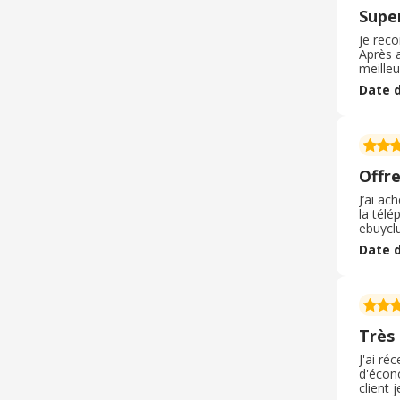
Super
je reco
Après a
meilleu
opérate
Date d
recomm
Offr
J’ai ac
la télé
ebuyclu
je com
Date d
n’impor
Très
J'ai r
d'écono
client 