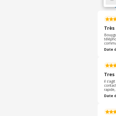
Très 
Bouygue
télépho
command
protégé
Date d
sans hé
Tres 
il s’ag
contact
rapide,
tarifs
Date d
régulie