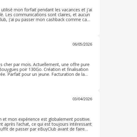
tilisé mon forfait pendant les vacances et j'ai
ulé. Les communications sont claires, et aucun
yclub, j'ai pu passer mon cashback comme ca
is d'habitude pour un achat . A vrai dire, je ne
 moment c'est du tout bon pour moi
06/05/2026
 cher par mois. Actuellement, une offre pure
ouygues poir 130Go. Création et finalisation
ée. Parfait pour un jeune. Facturation de la
1€. Réception de la carte estimée à 3 jours
03/04/2026
m et mon expérience est globalement positive.
 après l’achat, ce qui est toujours intéressant
l suffit de passer par eBuyClub avant de faire
ois attendre plusieurs semaines avant qu’il