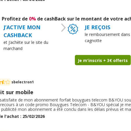
lidé, ce qui peut être un peu frustrant. Concernant B&YOU, les offres s
ent et à prix abordable. Le réseau est correct dans l’ensemble, même 
sion, je recommande eBuyClub pour économiser sur un forfait B&YOU, m
k et bien vérifier les conditions.
Profitez de
0%
de cashBack sur le montant de votre a
J’ACTIVE MON
JE REÇOIS
CASHBACK
le remboursement dans
cagnotte
et j’achète sur le site du
marchand
Je m'inscris + 3€ offerts
sbelectron1
it sur mobile
s satisfaite de mon abonnement forfait bouygues telecom B&YOU sous
 recours à un code promo Bouygues Telecom - B&YOU spécial je me su
a publicité mon abonnement a été conclu dans les délais prévus et ma 
s délais annoncés par courrier postal l'emballage était correct et conf
e l'achat : 25/02/2026
it et ne regrette pas mon abonnement avec un forfait défiant la conc