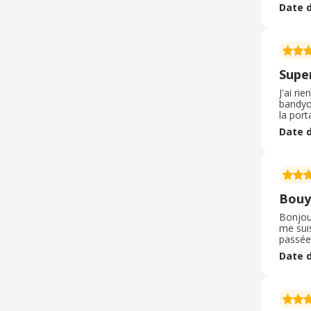
ça, l'a
Date d
global
Supe
J'ai ri
bandyou
la port
3 eme 
Date d
merci
Bouy
Bonjour, J'ai voulu changer de forfait téléphonique, j'ai choisi Bouygues comme mon nouv
me suis
passée
déjà e
Date d
dont on