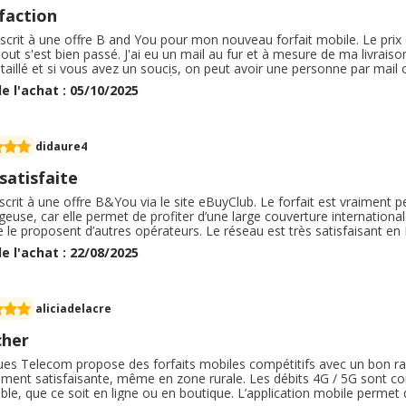
faction
uscrit à une offre B and You pour mon nouveau forfait mobile. Le prix
Tout s'est bien passé. J'ai eu un mail au fur et à mesure de ma livraison.
étaillé et si vous avez un soucis, on peut avoir une personne par ma
 la fin et c'est très agréable. À t'elle point que j'en ai parlé autour 
e l'achat : 05/10/2025
ent.
didaure4
satisfaite
uscrit à une offre B&You via le site eBuyClub. Le forfait est vraiment 
euse, car elle permet de profiter d’une large couverture internationa
e proposent d’autres opérateurs. Le réseau est très satisfaisant en F
des meilleures options du moment. Je recommande vivement de s'abonn
e l'achat : 22/08/2025
est très réactif si besoin.
aliciadelacre
cher
es Telecom propose des forfaits mobiles compétitifs avec un bon rapp
ment satisfaisante, même en zone rurale. Les débits 4G / 5G sont corre
ble, que ce soit en ligne ou en boutique. L’application mobile permet