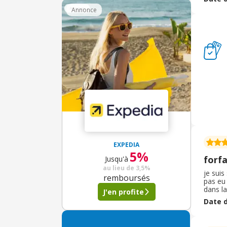
soit va
Annonce
engagem
conclu
cashbac
EXPEDIA
5%
forfa
Jusqu'à
au lieu de
3,5%
je sui
remboursés
pas eu
dans l
J'en profite
dans le
Date d
satisfa
de free