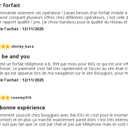
 forfait
mmande vivement cet opérateur ! J'avais besoin d'un forfait mobile à pet
voir comparé plusieurs offres chez différents opérateurs, c'est celle
r rapport qualité / prix. J’ai choisi bandyou pour la qualité du réseau 
ur, elle a plus de gigas et capte par tout, ma fille est très contente d’
e l'achat : 13/11/2025
ande ? ?
shirley_kara
e be and you
heté un forfait téléphone à 8, 99€ par mois pour 80G ce qui est une o
phonie. Le paiement s’est fait très rapidement et l’accès au site était t
b qui est apparue lors de ma navigation sur le site Bouygues, pour me
mandai, j’ai trouvé cela très professionnel. Je recommande à 1000% d
e l'achat : 12/11/2025
te quel achat sur internet.
rooomy516
 bonne expérience
écemment souscrit chez bouygues avec B&YOU et c'est pour le moment
misé) et en plus ça marche exactement pareil donc c'est très intéressant
je suis pas fan que ce soit par chat et pas par téléphone mais ils son