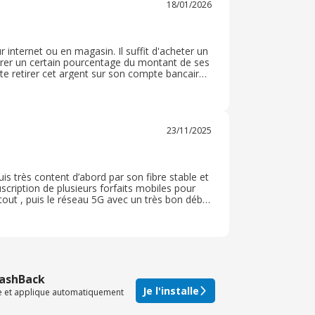
18/01/2026
 internet ou en magasin. Il suffit d'acheter un
pérer un certain pourcentage du montant de ses
te retirer cet argent sur son compte bancaire
 c'est efficace, je remercie l'application Ebuy
23/11/2025
s très content d’abord par son fibre stable et
scription de plusieurs forfaits mobiles pour
tout , puis le réseau 5G avec un très bon débit
 correct par rapport au service, je
CashBack
Je l'installe
te et applique automatiquement