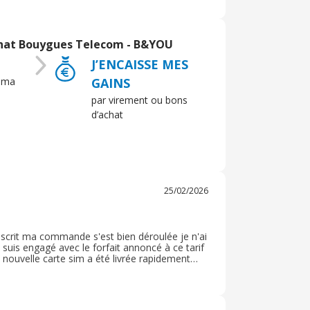
ont attractives car elles sont sans
si la qualité peut varier selon les zones. En
ais il faut être patient pour recevoir le
chat Bouygues Telecom - B&YOU
J’ENCAISSE MES
 ma
GAINS
par virement ou bons
d’achat
25/02/2026
crit ma commande s'est bien déroulée je n'ai
is engagé avec le forfait annoncé à ce tarif
nouvelle carte sim a été livrée rapidement
orme je n'ai rien eu à retourner je suis très
urrence par rapport à mon autre forfait auprès