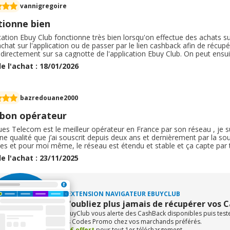
vannigregoire
tionne bien
cation Ebuy Club fonctionne très bien lorsqu'on effectue des achats sur
chat sur l'application ou de passer par le lien cashback afin de récu
directement sur sa cagnotte de l'application Ebuy Club. On peut ensui
 la cagnotte a atteint un certain montant. C'est simple, c'est rapide et
e l'achat : 18/01/2026
bazredouane2000
 bon opérateur
s Telecom est le meilleur opérateur en France par son réseau , je sui
e qualité que j’ai souscrit depuis deux ans et dernièrement par la sou
les et pour moi même, le réseau est étendu et stable et ça capte par 
permet de télécharger rapidement comparé avec un 4G, le prix est très
e l'achat : 23/11/2025
ande cet opérateur avec un grand plaisir
L'EXTENSION NAVIGATEUR EBUYCLUB
N'oubliez plus jamais de récupérer vos 
eBuyClub vous alerte des CashBack disponibles puis tes
les Codes Promo chez vos marchands préférés.
+1€ offert
pour tout 1er téléchargement