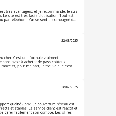
 est très avantageux et je recommande. Je suis
 Le site est très facile d'utilisation. Tout est
il ou par téléphone. On se sent accompagné du
de moi et une personne de ma famille, à souscrit
22/08/2025
peu cher. C’est une formule vraiment
le sans avoir à acheter de pass coûteux
rance et, pour ma part, je trouve que c’est
er auprès de cet opérateur dont le service
18/07/2025
ort qualité / prix. La couverture réseau est
cts et stables. Le service client est réactif et
 de gérer facilement son compte. Les offres