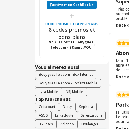
Supe
J'active mon CashBack
Très co
pu capt
problè
avait é
CODE PROMO ET BONS PLANS
Date d
pensais
8 codes promos et
bons plans
Voir les offres Bouygues
Telecom - B&amp;YOU
Abon
Mon fi
fibre 
Vous aimerez aussi
de l'ac
carte S
Bouygues Telecom - Box Internet
Date d
ouvrés
Bouygues Telecom - Forfaits Mobile
Lyca Mobile
NRJ Mobile
Top Marchands
Parfa
Cdiscount
Darty
Sephora
J’ai u
ASOS
La Redoute
Sarenza.com
Le prin
pour fa
3Suisses
Zalando
Boulanger
son ach
Date d