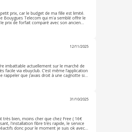
it prix, car le budget de ma fille est limité.
 de Bouygues Telecom qui m'a semblé offrir le
et le prix de forfait comparé avec son ancien
avoir un forfait 5G rapide et capte par tout, je
12/11/2025
ffre imbattable actuellement sur le marché de
rès facile via ebuyclub. C’est même l’application
 rappeler que j’avais droit à une cagnotte si
e passer par ebuyclub avant de faire
31/10/2025
 très bien, moins cher que chez Free ( 16€
, l'installation fibre très rapide, le service
t réactifs donc pour le moment je suis ok avec