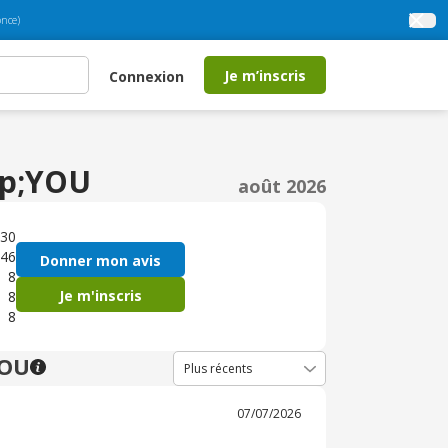
nce)
Je m’inscris
Connexion
mp;YOU
août 2026
30
46
Donner mon avis
8
Je m'inscris
8
8
YOU
07/07/2026