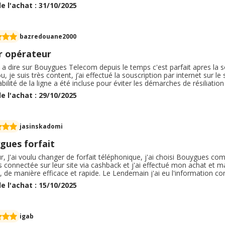
pplication est bien aussi pas parfaite mais elle fonctionne bien et to
e l'achat : 31/10/2025
ité donc je recommande !
bazredouane2000
r opérateur
en a dire sur Bouygues Telecom depuis le temps c'est parfait apres la s
, je suis très content, j’ai effectué la souscription par internet sur le 
abilité de la ligne a été incluse pour éviter les démarches de résiliatio
contrat car j’ai également la box et mon forfait personnel , je reco
e l'achat : 29/10/2025
jasinskadomi
gues forfait
el opérateur téléphonique. Je
 connectée sur leur site via cashback et j'ai effectué mon achat et 
, de manière efficace et rapide. Le Lendemain j'ai eu l'informatio
n route. Je recommande vivement ce type d'achat car cela nous perm
e l'achat : 15/10/2025
 a besoin. Un petit plus qui fait toujours plaisir
igab