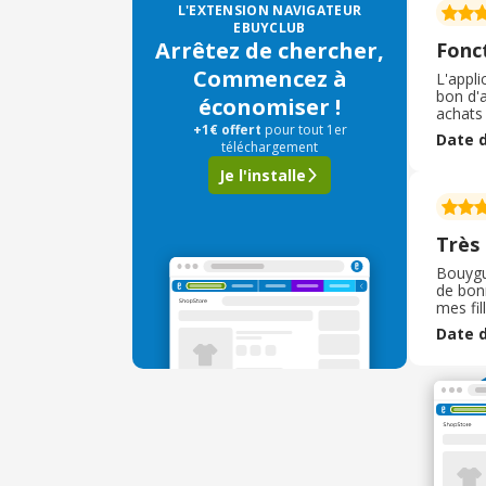
L'EXTENSION NAVIGATEUR
EBUYCLUB
Arrêtez de chercher,
Fonc
Commencez à
L'appli
bon d'a
économiser !
achats 
+1€ offert
pour tout 1er
lorsque
Date d
téléchargement
Club.
Je l'installe
Très
Bouygue
de bonn
mes fil
et qui 
Date d
recomm