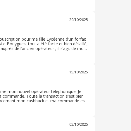
ut donc ça va, une bonne expérience dans la
29/10/2025
ouscription pour ma fille Lycéenne d’un forfait
site Bouygues, tout a été facile et bien détaillé,
n auprès de l’ancien opérateur , il s’agit de mon
mmande bouygues telecom pour leur sérieux,
15/10/2025
ma commande. Toute la transaction s'est bien
n concernant mon cashback et ma commande est
et de gagner un peu en achetant des choses
05/10/2025