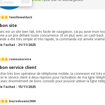
famillewaldack
bon site
s est un site bien fait, très facile de navigation. J'ai pu avoir mon no
ne a un prix défiant toute concurrence. Et en plus avec un cash back 
e a été très simple et très rapide, la commande est arrivée vraiment
. Je suis donc tout à fait satisfaite de mon expérience, et le prochain f
e l'achat : 21/11/2025
siter.
romeomoreira
bon service client
it d’un très bon opérateur de téléphonie mobile, la connexion est très eff
er le service client à deux reprises pour l’activation de ma ligne télé
 avec énormément de bons conseils pour pouvoir utiliser la ligne télé
 pratiqués par cet opérateur sont les plus compétitifs du marché et 
e l'achat : 15/11/2025
r au quotidien.
bazredouane2000