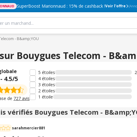
SuperBoost Marionnaud : 15% de cashback !
Voir l'offre
IONNAUD
(Anno
 Telecom - B&amp;YOU
 sur Bouygues Telecom - B&a
globale
5 étoiles
2
-
4.5
/5
4 étoiles
3 étoiles
2 étoiles
1 étoile
base de
727 avis
vis vérifiés Bouygues Telecom - B&amp;
sarahmercier881