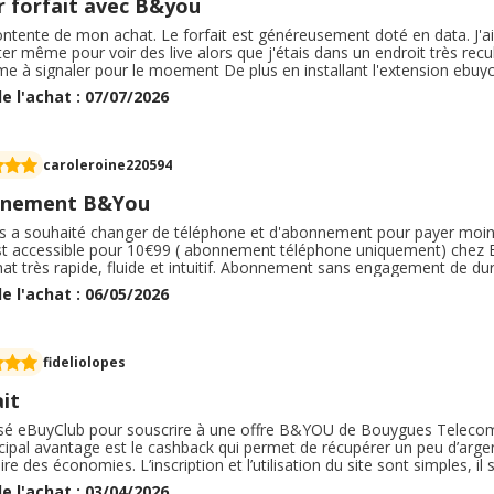
r forfait avec B&you
ntente de mon achat. Le forfait est généreusement doté en data. J'ai u
er même pour voir des live alors que j'étais dans un endroit très rec
me à signaler pour le moement De plus en installant l'extension ebu
té promis très facilement , sans aucun effort par rapport à ce que je fa
e l'achat : 07/07/2026
 pas que le cashback serait si facile à mettre en place mais pour le
caroleroine220594
nement B&You
ls a souhaité changer de téléphone et d'abonnement pour payer moins
est accessible pour 10€99 ( abonnement téléphone uniquement) chez B
hat très rapide, fluide et intuitif. Abonnement sans engagement de dur
IM sur la 1ere facture. Juste dommage davoir des frais de livraison a 
e l'achat : 06/05/2026
. Donc achat rapide et fluide. Je recommande.
fideliolopes
it
tilisé eBuyClub pour souscrire à une offre B&YOU de Bouygues Teleco
cipal avantage est le cashback qui permet de récupérer un peu d’argent
ire des économies. L’inscription et l’utilisation du site sont simples, i
at. Cependant, le cashback n’est pas toujours immédiat et il faut parf
e l'achat : 03/04/2026