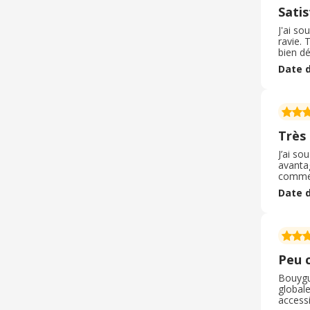
Satis
J'ai so
ravie. 
bien d
début à
Date d
égalem
Très 
J’ai so
avantag
comme l
l’une 
Date d
client 
Peu 
Bouygu
globale
accessi