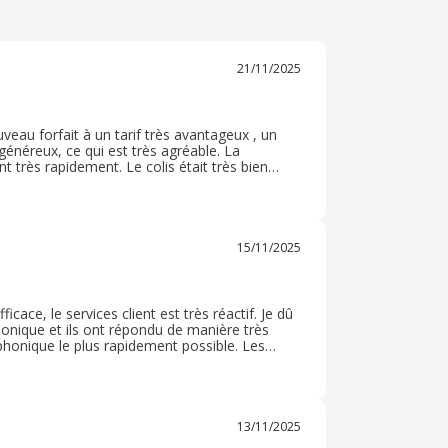
21/11/2025
uveau forfait à un tarif très avantageux , un
généreux, ce qui est très agréable. La
 très rapidement. Le colis était très bien
orfait que je dois changer, j'irais sur ce site
15/11/2025
icace, le services client est très réactif. Je dû
phonique et ils ont répondu de manière très
phonique le plus rapidement possible. Les
je le recommande vivement pour un usage
13/11/2025